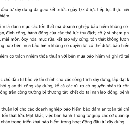
đầu tư xây dựng đã giao kết trước ngày 1/3 được tiếp tục thực hi
 hiểm.
âm là danh mục các tổn thất mà doanh nghiệp bảo hiểm không có 
ạn, đình công, hành động của các thế lực thù địch; cố ý vi phạm pháp
mài mòn, ôxy hóa, mục rữa, kết tạo vẩy cứng; tổn thất không lượn
ường hợp bên mua bảo hiểm không có quyền lợi có thể được bảo hiể
iểm có trách nhiệm thỏa thuận với bên mua bảo hiểm và ghi rõ tạ
 chủ đầu tư bảo vệ tài chính cho các công trình xây dựng, lắp đặt kh
hời gian thi công xây dựng, kể cả các rủi ro có nguyên nhân từ công
công trên công trường bị thương tật, chết do tai nạn lao động, bệnh
thuận lợi cho các doanh nghiệp bảo hiểm bảo đảm an toàn tài chính
 tổn thất lớn. Mặt khác, việc ban hành Thông tư giúp các cơ quan
á nhân trong triển khai bảo hiểm trong hoạt động đầu tư xây dựng.