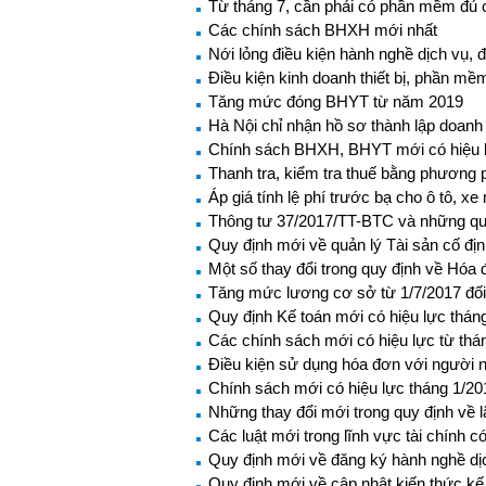
Từ tháng 7, cần phải có phần mềm đủ 
Các chính sách BHXH mới nhất
Nới lỏng điều kiện hành nghề dịch vụ, đ
Điều kiện kinh doanh thiết bị, phần mề
Tăng mức đóng BHYT từ năm 2019
Hà Nội chỉ nhận hồ sơ thành lập doanh 
Chính sách BHXH, BHYT mới có hiệu l
Thanh tra, kiểm tra thuế bằng phương 
Áp giá tính lệ phí trước bạ cho ô tô, x
Thông tư 37/2017/TT-BTC và những quy
Quy định mới về quản lý Tài sản cố địn
Một số thay đổi trong quy định về Hóa
Tăng mức lương cơ sở từ 1/7/2017 đối
Quy định Kế toán mới có hiệu lực thán
Các chính sách mới có hiệu lực từ thá
Điều kiện sử dụng hóa đơn với người 
Chính sách mới có hiệu lực tháng 1/20
Những thay đổi mới trong quy định về l
Các luật mới trong lĩnh vực tài chính c
Quy định mới về đăng ký hành nghề dị
Quy định mới về cập nhật kiến thức k