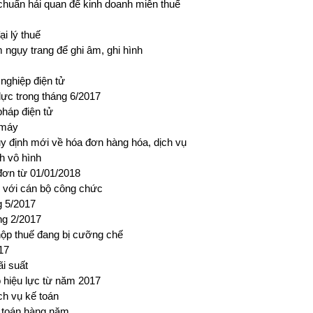
chuẩn hải quan để kinh doanh miễn thuế
ại lý thuế
m ngụy trang để ghi âm, ghi hình
nghiệp điện tử
ực trong tháng 6/2017
pháp điện tử
e máy
 định mới về hóa đơn hàng hóa, dịch vụ
h vô hình
 đơn từ 01/01/2018
 với cán bộ công chức
g 5/2017
ng 2/2017
nộp thuế đang bị cưỡng chế
17
ãi suất
ó hiệu lực từ năm 2017
ch vụ kế toán
ế toán hàng năm