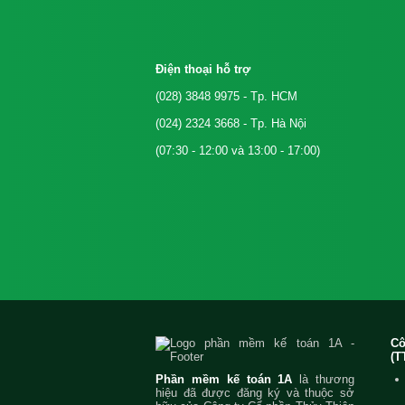
Điện thoại hỗ trợ
(028) 3848 9975
- Tp. HCM
(024) 2324 3668
- Tp. Hà Nội
(07:30 - 12:00 và 13:00 - 17:00)
C
(T
Phần mềm kế toán 1A
là thương
hiệu đã được đăng ký và thuộc sở