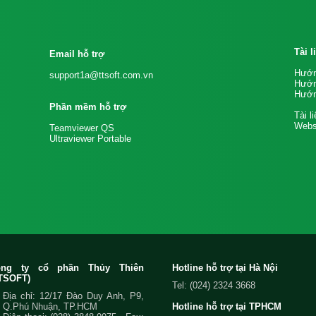
Tài 
Email hỗ trợ
Hướn
support1a@ttsoft.com.vn
Hướn
Hướn
Phần mềm hỗ trợ
Tài l
Websi
Teamviewer QS
Ultraviewer Portable
ông ty cổ phần Thủy Thiên
Hotline hỗ trợ tại Hà Nội
TSOFT)
Tel: (024) 2324 3668
Địa chỉ: 12/17 Đào Duy Anh, P9,
Q.Phú Nhuận, TP.HCM
Hotline hỗ trợ tại TPHCM