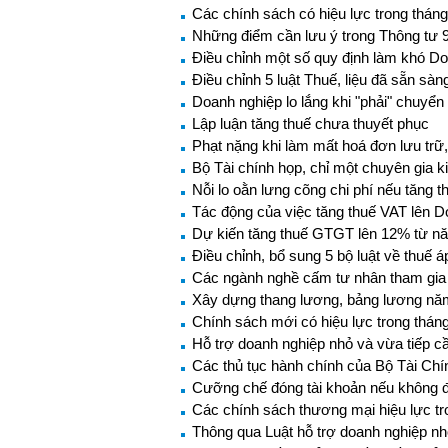
Các chính sách có hiệu lực trong thán
Những điểm cần lưu ý trong Thông tư
Điều chỉnh một số quy định làm khó D
Điều chỉnh 5 luật Thuế, liệu đã sẵn sàn
Doanh nghiệp lo lắng khi "phải" chuyển
Lập luận tăng thuế chưa thuyết phục
Phạt nặng khi làm mất hoá đơn lưu trữ
Bộ Tài chính họp, chỉ một chuyên gia ki
Nỗi lo oằn lưng cõng chi phí nếu tăng t
Tác động của việc tăng thuế VAT lên 
Dự kiến tăng thuế GTGT lên 12% từ n
Điều chỉnh, bổ sung 5 bộ luật về thuế 
Các ngành nghề cấm tư nhân tham gia 
Xây dựng thang lương, bảng lương nă
Chính sách mới có hiệu lực trong thán
Hỗ trợ doanh nghiệp nhỏ và vừa tiếp c
Các thủ tục hành chính của Bộ Tài Ch
Cưỡng chế đóng tài khoản nếu không 
Các chính sách thương mại hiệu lực tr
Thông qua Luật hỗ trợ doanh nghiệp n