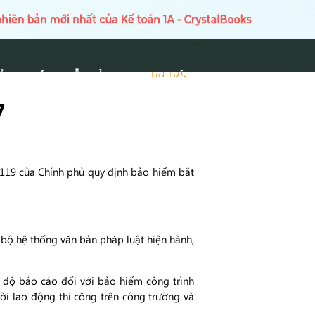
Ủ
HƯỚNG DẪN SỬ DỤNG
TIN TỨC
TIN TỨC
7
 119 của Chính phủ quy định bảo hiểm bắt
 bộ hệ thống văn bản pháp luật hiện hành,
ế độ báo cáo đối với bảo hiểm công trình
ời lao động thi công trên công trường và