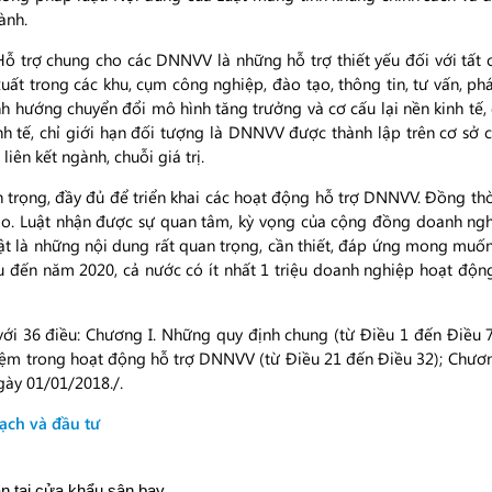
ành.
Hỗ trợ chung cho các DNNVV là những hỗ trợ thiết yếu đối với tất 
uất trong các khu, cụm công nghiệp, đào tạo, thông tin, tư vấn, p
nh hướng chuyển đổi mô hình tăng trưởng và cơ cấu lại nền kinh tế
inh tế, chỉ giới hạn đối tượng là DNNVV được thành lập trên cơ sở
ên kết ngành, chuỗi giá trị.
 trọng, đầy đủ để triển khai các hoạt động hỗ trợ DNNVV. Đồng th
ạo. Luật nhận được sự quan tâm, kỳ vọng của cộng đồng doanh nghi
uật là những nội dung rất quan trọng, cần thiết, đáp ứng mong mu
 đến năm 2020, cả nước có ít nhất 1 triệu doanh nghiệp hoạt độn
 36 điều: Chương I. Những quy định chung (từ Điều 1 đến Điều 7
hiệm trong hoạt động hỗ trợ DNNVV (từ Điều 21 đến Điều 32); Chươn
ngày 01/01/2018./.
ạch và đầu tư
an tại cửa khẩu sân bay