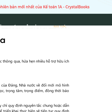
Ủ
HƯỚNG DẪN SỬ DỤNG
TIN TỨC
TIN TỨC
ừa
c thông qua, hứa hẹn nhiều hỗ trợ hữu ích
 của Đảng, Nhà nước về đổi mới mô hình
lọc, trọng tâm, trọng điểm, đồng thời bảo
ày chỉ quy định nguyên tắc chung hoặc dẫn
triển khai thực hiện sẽ tiếp tục quy định