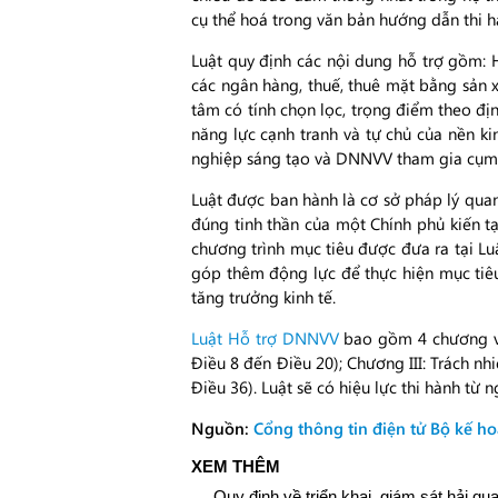
cụ thể hoá trong văn bản hướng dẫn thi h
Luật quy định các nội dung hỗ trợ gồm: 
các ngân hàng, thuế, thuê mặt bằng sản x
tâm có tính chọn lọc, trọng điểm theo đị
năng lực cạnh tranh và tự chủ của nền k
nghiệp sáng tạo và DNNVV tham gia cụm li
Luật được ban hành là cơ sở pháp lý quan
đúng tinh thần của một Chính phủ kiến t
chương trình mục tiêu được đưa ra tại L
góp thêm động lực để thực hiện mục tiêu
tăng trưởng kinh tế.
Luật Hỗ trợ DNNVV
bao gồm 4 chương với
Điều 8 đến Điều 20); Chương III: Trách n
Điều 36). Luật sẽ có hiệu lực thi hành từ 
Nguồn:
Cổng thông tin điện tử Bộ kế ho
XEM THÊM
Quy định về triển khai, giám sát hải qu