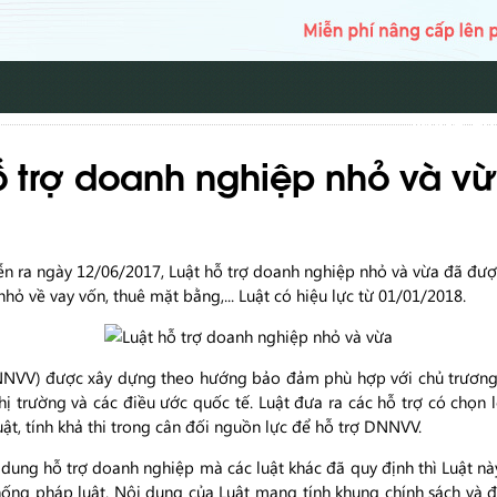
TRANG CH
ỗ trợ doanh nghiệp nhỏ và v
ễn ra ngày 12/06/2017, Luật hỗ trợ doanh nghiệp nhỏ và vừa đã đượ
ỏ về vay vốn, thuê mặt bằng,... Luật có hiệu lực từ 01/01/2018.
DNNVV) được xây dựng theo hướng bảo đảm phù hợp với chủ trương
ị trường và các điều ước quốc tế. Luật đưa ra các hỗ trợ có chọn 
ật, tính khả thi trong cân đối nguồn lực để hỗ trợ DNNVV.
dung hỗ trợ doanh nghiệp mà các luật khác đã quy định thì Luật n
ng pháp luật. Nội dung của Luật mang tính khung chính sách và để 