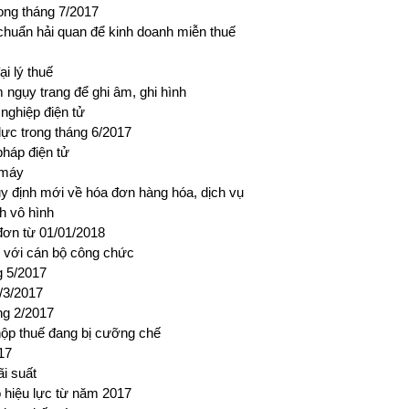
ong tháng 7/2017
chuẩn hải quan để kinh doanh miễn thuế
ại lý thuế
m ngụy trang để ghi âm, ghi hình
nghiệp điện tử
ực trong tháng 6/2017
pháp điện tử
e máy
 định mới về hóa đơn hàng hóa, dịch vụ
h vô hình
 đơn từ 01/01/2018
 với cán bộ công chức
g 5/2017
/3/2017
ng 2/2017
nộp thuế đang bị cưỡng chế
17
ãi suất
ó hiệu lực từ năm 2017