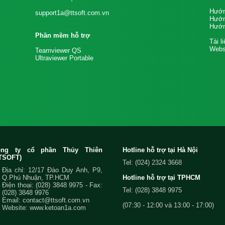
Hướn
support1a@ttsoft.com.vn
Hướn
Hướn
Phần mềm hỗ trợ
Tài l
Websi
Teamviewer QS
Ultraviewer Portable
ông ty cổ phần Thủy Thiên
Hotline hỗ trợ tại Hà Nội
TSOFT)
Tel: (024) 2324 3668
Địa chỉ: 12/17 Đào Duy Anh, P9,
Q.Phú Nhuận, TP.HCM
Hotline hỗ trợ tại TPHCM
Điện thoại:
(028) 3848 9975
- Fax:
Tel: (028) 3848 9975
(028) 3848 9976
Email:
contact@ttsoft.com.vn
(07:30 - 12:00 và 13:00 - 17:00)
Website: www.ketoan1a.com