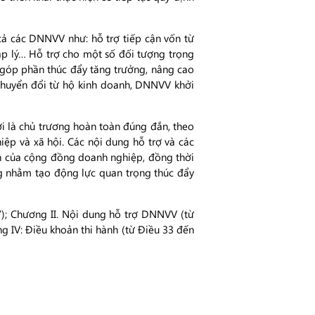
cả các DNNVV như: hỗ trợ tiếp cận vốn từ
háp lý… Hỗ trợ cho một số đối tượng trọng
, góp phần thúc đẩy tăng trưởng, nâng cao
 chuyển đổi từ hộ kinh doanh, DNNVV khởi
ời là chủ trương hoàn toàn đúng đắn, theo
ệp và xã hội. Các nội dung hỗ trợ và các
ốn của cộng đồng doanh nghiệp, đồng thời
g nhằm tạo động lực quan trọng thúc đẩy
); Chương II. Nội dung hỗ trợ DNNVV (từ
g IV: Điều khoản thi hành (từ Điều 33 đến