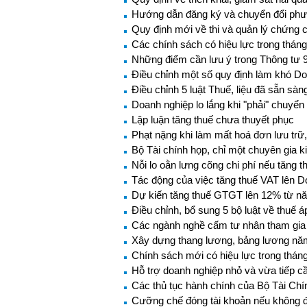
Hướng dẫn đăng ký và chuyển đổi phư
Quy định mới về thi và quản lý chứng c
Các chính sách có hiệu lực trong thán
Những điểm cần lưu ý trong Thông tư
Điều chỉnh một số quy định làm khó D
Điều chỉnh 5 luật Thuế, liệu đã sẵn sàn
Doanh nghiệp lo lắng khi "phải" chuyển
Lập luận tăng thuế chưa thuyết phục
Phạt nặng khi làm mất hoá đơn lưu trữ
Bộ Tài chính họp, chỉ một chuyên gia ki
Nỗi lo oằn lưng cõng chi phí nếu tăng t
Tác động của việc tăng thuế VAT lên 
Dự kiến tăng thuế GTGT lên 12% từ n
Điều chỉnh, bổ sung 5 bộ luật về thuế 
Các ngành nghề cấm tư nhân tham gia 
Xây dựng thang lương, bảng lương nă
Chính sách mới có hiệu lực trong thán
Hỗ trợ doanh nghiệp nhỏ và vừa tiếp c
Các thủ tục hành chính của Bộ Tài Ch
Cưỡng chế đóng tài khoản nếu không 