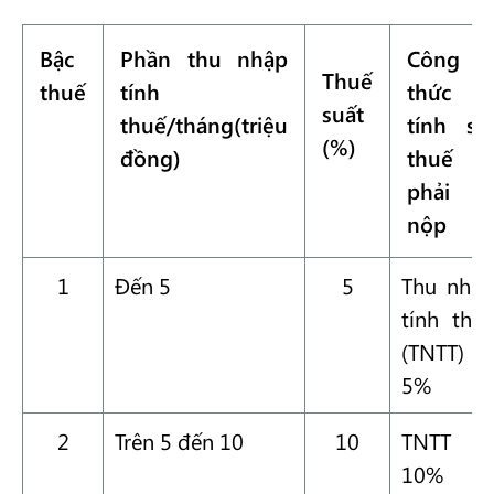
Bậc
Phần thu nhập
Công
Thuế
thuế
tính
thức
suất
thuế/tháng(triệu
tính số
(%)
đồng)
thuế
phải
nộp
1
Đến 5
5
Thu nhậ
tính thu
(TNTT) 
5%
2
Trên 5 đến 10
10
TNTT 
10% 