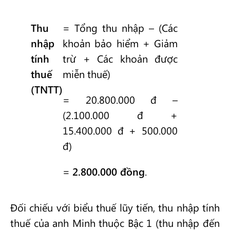
Thu
= Tổng thu nhập – (Các
nhập
khoản bảo hiểm + Giảm
tính
trừ + Các khoản được
thuế
miễn thuế)
(TNTT)
= 20.800.000 đ –
(2.100.000 đ +
15.400.000 đ + 500.000
đ)
=
2.800.000 đồng
.
Đối chiếu với biểu thuế lũy tiến, thu nhập tính
thuế của anh Minh thuộc Bậc 1 (thu nhập đến