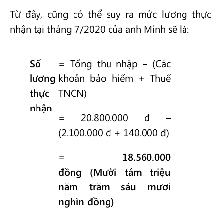
Từ đây, cũng có thể suy ra mức lương thực
nhận tại tháng 7/2020 của anh Minh sẽ là:
Số
= Tổng thu nhập – (Các
lương
khoản bảo hiểm + Thuế
thực
TNCN)
nhận
= 20.800.000 đ –
(2.100.000 đ + 140.000 đ)
=
18.560.000
đồng (Mười tám triệu
năm trăm sáu mươi
nghìn đồng)