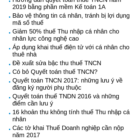
2019 bằng phần mềm Kế toán 1A
Bảo vệ thông tin cá nhân, tránh bị lợi dụng
mã số thuế
Giảm 50% thuế Thu nhập cá nhân cho
nhân lực công nghệ cao
Áp dụng khai thuế điện tử với cá nhân cho
thuê nhà
Đề xuất sửa bậc thu thuế TNCN
Có bỏ Quyết toán thuế TNCN?
Quyết toán TNCN 2017: những lưu ý về
đăng ký người phụ thuộc
Quyết toán thuế TNDN 2016 và những
điểm cần lưu ý
16 khoản thu không tính thuế Thu nhập cá
nhân
Các tờ khai Thuế Doanh nghiệp cần nộp
năm 2017