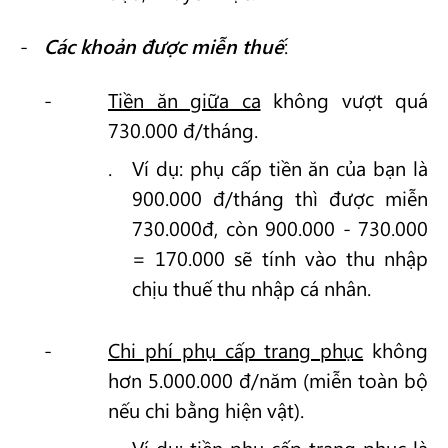
Các khoản được miễn thuế
:
Tiền ăn giữa ca
không vượt quá
730.000 đ/tháng.
Ví dụ: phụ cấp tiền ăn của bạn là
900.000 đ/tháng thì được miễn
730.000đ, còn 900.000 - 730.000
= 170.000 sẽ tính vào thu nhập
chịu thuế thu nhập cá nhân.
Chi phí phụ cấp trang phục
không
hơn 5.000.000 đ/năm (miễn toàn bộ
nếu chi bằng hiện vật).
Ví dụ: tiền phụ cấp trang phục là