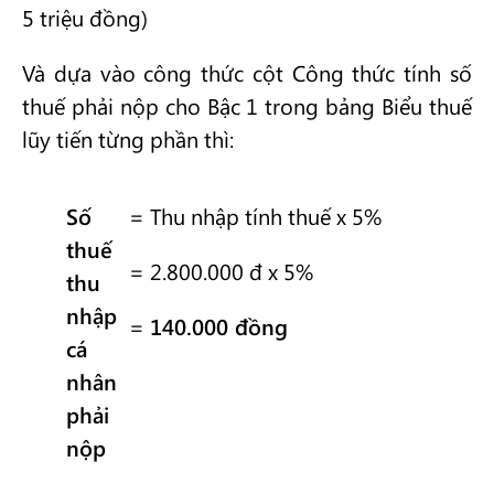
5 triệu đồng)
Và dựa vào công thức cột Công thức tính số
thuế phải nộp cho Bậc 1 trong bảng Biểu thuế
lũy tiến từng phần thì:
Số
= Thu nhập tính thuế x 5%
thuế
= 2.800.000 đ x 5%
thu
nhập
=
140.000 đồng
cá
nhân
phải
nộp