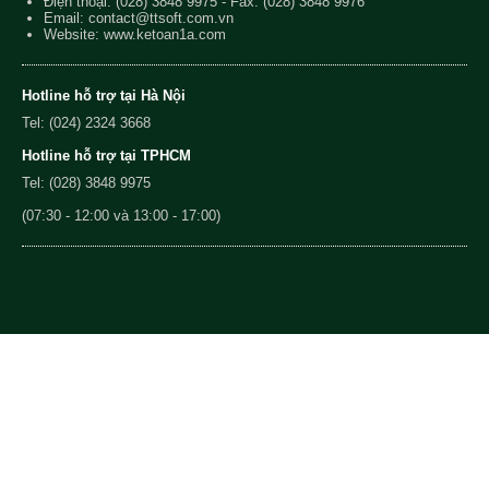
Điện thoại:
(028) 3848 9975
- Fax: (028) 3848 9976
Email:
contact@ttsoft.com.vn
Website: www.ketoan1a.com
Hotline hỗ trợ tại Hà Nội
Tel: (024) 2324 3668
Hotline hỗ trợ tại TPHCM
Tel: (028) 3848 9975
(07:30 - 12:00 và 13:00 - 17:00)