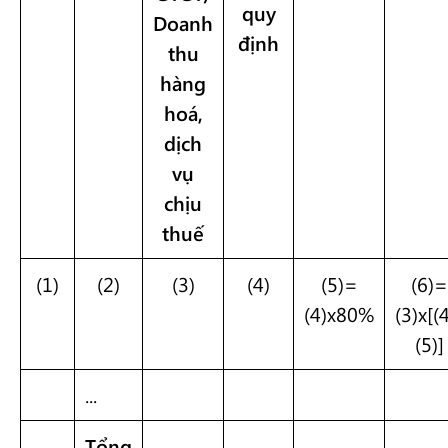
quy
Doanh
định
thu
hàng
hoá,
dịch
vụ
chịu
thuế
(1)
(2)
(3)
(4)
(5)=
(6)=
(4)x80%
(3)x[(
(5)]
...
Tổng