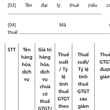
[03] Tên đại lý thuế (nếu có
................................................................................................
[04] Mã s
thuế:
............................................................................................
STT
Tên
Giá trị
Thuế
Thuế
Thu
hàng
hàng
suất
suất/
GTG
hóa,
hóa,
/ Tỷ
Tỷ lệ
đượ
dịch
dịch
lệ
tính
giả
vụ
vụ
tính
thuế
chưa
thuế
GTGT
có
GTGT
sau
thuế
theo
giảm
GTGT/