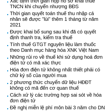
Xác định thời gian nộp hồ sơ khai thuế
TNCN khi chuyển nhượng BĐS
Thời gian quyết toán thuế thu nhập cá
nhân sẽ được "lùi" thêm 1 tháng từ năm
2021
Được khai bổ sung sau khi đã có quyết
định thanh tra, kiểm tra thuế
Tính thuế GTGT nguyên liệu làm thuốc
theo Danh mục hàng hóa XNK Việt Nam
Những rủi ro về thuế khi sử dụng hoá đơn
điện tử có mã xác thực
Hóa đơn điện tử không nhất thiết phải có
chữ ký số của người mua
2 phương thức chuyển dữ liệu HĐĐT
không có mã đến cơ quan thuế
Cách xử lý các trường hợp sai sót về hóa
đơn điện tử
Đề nghị miễn lệ phí môn bài 3 năm cho DN