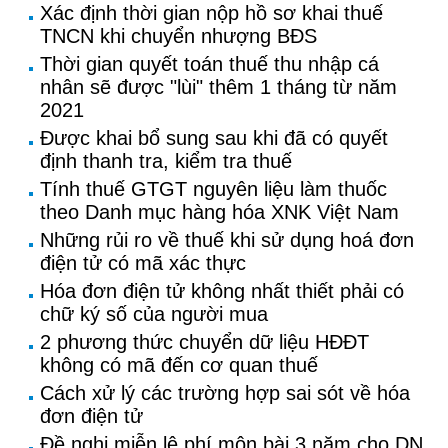
Xác định thời gian nộp hồ sơ khai thuế
TNCN khi chuyển nhượng BĐS
Thời gian quyết toán thuế thu nhập cá
nhân sẽ được "lùi" thêm 1 tháng từ năm
2021
Được khai bổ sung sau khi đã có quyết
định thanh tra, kiểm tra thuế
Tính thuế GTGT nguyên liệu làm thuốc
theo Danh mục hàng hóa XNK Việt Nam
Những rủi ro về thuế khi sử dụng hoá đơn
điện tử có mã xác thực
Hóa đơn điện tử không nhất thiết phải có
chữ ký số của người mua
2 phương thức chuyển dữ liệu HĐĐT
không có mã đến cơ quan thuế
Cách xử lý các trường hợp sai sót về hóa
đơn điện tử
Đề nghị miễn lệ phí môn bài 3 năm cho DN