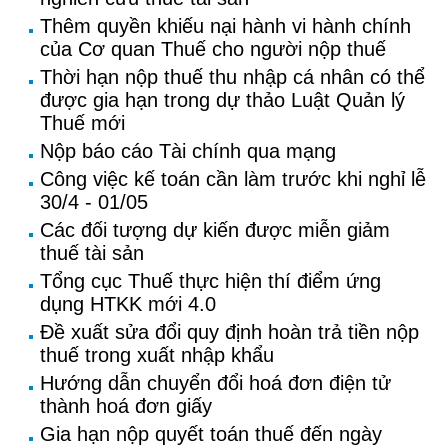
Thêm quyền khiếu nại hành vi hành chính
của Cơ quan Thuế cho người nộp thuế
Thời hạn nộp thuế thu nhập cá nhân có thể
được gia hạn trong dự thảo Luật Quản lý
Thuế mới
Nộp báo cáo Tài chính qua mạng
Công việc kế toán cần làm trước khi nghỉ lễ
30/4 - 01/05
Các đối tượng dự kiến được miễn giảm
thuế tài sản
Tổng cục Thuế thực hiện thí điểm ứng
dụng HTKK mới 4.0
Đề xuất sửa đổi quy định hoàn trả tiền nộp
thuế trong xuất nhập khẩu
Hướng dẫn chuyển đổi hoá đơn điện tử
thành hoá đơn giấy
Gia hạn nộp quyết toán thuế đến ngày