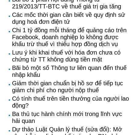
219/2013/TT-BTC về thuế giá trị gia tăng
Các mốc thời gian cần biết về quy định sử
dụng hoá đơn điện tử
Chi 1 tỷ đồng mỗi tháng để quảng cáo trên
Facebook, doanh nghiệp lo không được
khấu trừ thuế vì thiếu hợp đồng dịch vụ
Lưu ý khi khai thuế với hóa đơn chưa có
chứng từ TT không dùng tiền mặt
Bãi bỏ một số Thông tư liên quan đến thuế
nhập khẩu
Giảm thời gian chuẩn bị hồ sơ để tiếp tục
giảm chi phí cho người nộp thuế
Có tính thuế trên tiền thưởng của người lao
động?
Ba thủ tục hành chính mới trong lĩnh vực
hải quan
Dự thảo Luật Quản lý thuế (sửa đổi): Mở