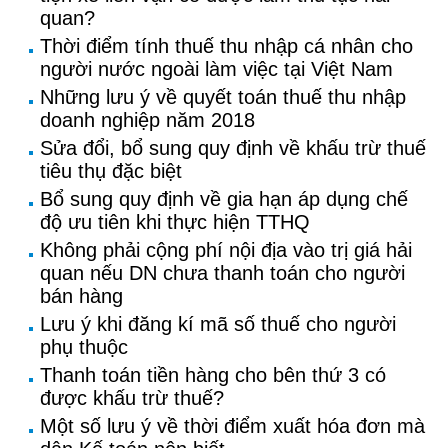
quan?
Thời điểm tính thuế thu nhập cá nhân cho
người nước ngoài làm việc tại Việt Nam
Những lưu ý về quyết toán thuế thu nhập
doanh nghiệp năm 2018
Sửa đổi, bổ sung quy định về khấu trừ thuế
tiêu thụ đặc biệt
Bổ sung quy định về gia hạn áp dụng chế
độ ưu tiên khi thực hiện TTHQ
Không phải cộng phí nội địa vào trị giá hải
quan nếu DN chưa thanh toán cho người
bán hàng
Lưu ý khi đăng kí mã số thuế cho người
phụ thuộc
Thanh toán tiền hàng cho bên thứ 3 có
được khấu trừ thuế?
Một số lưu ý về thời điểm xuất hóa đơn mà