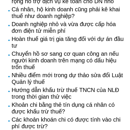
rộng hỗ trợ dịch vụ kế toán cho DN nhỏ
Cá nhân, hộ kinh doanh cũng phải kê khai
thuế như doanh nghiệp?
Doanh nghiệp nhỏ và vừa được cấp hóa
đơn điện tử miễn phí
Hoàn thuế giá trị gia tăng đối với dự án đầu
tư
Chuyển hồ sơ sang cơ quan công an nếu
người kinh doanh trên mạng có dấu hiệu
trốn thuế
Nhiều điểm mới trong dự thảo sửa đổi Luật
Quản lý thuế
Hướng dẫn khấu trừ thuế TNCN của NLĐ
trong thời gian thử việc
Khoản chi bằng thẻ tín dụng cá nhân có
được khấu trừ thuế?
Các khoản khoán chi có được tính vào chi
phí được trừ?