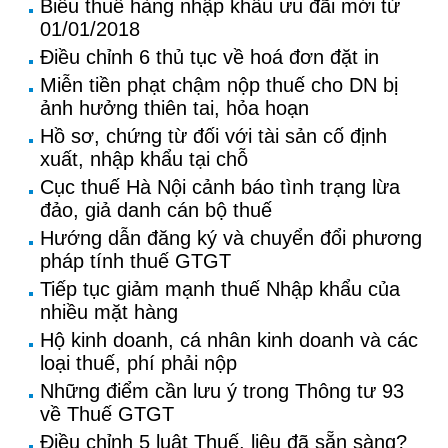
Biểu thuế hàng nhập khẩu ưu đãi mới từ
01/01/2018
Điều chỉnh 6 thủ tục về hoá đơn đặt in
Miễn tiền phạt chậm nộp thuế cho DN bị
ảnh hưởng thiên tai, hỏa hoạn
Hồ sơ, chứng từ đối với tài sản cố định
xuất, nhập khẩu tại chỗ
Cục thuế Hà Nội cảnh báo tình trạng lừa
đảo, giả danh cán bộ thuế
Hướng dẫn đăng ký và chuyển đổi phương
pháp tính thuế GTGT
Tiếp tục giảm mạnh thuế Nhập khẩu của
nhiều mặt hàng
Hộ kinh doanh, cá nhân kinh doanh và các
loại thuế, phí phải nộp
Những điểm cần lưu ý trong Thông tư 93
về Thuế GTGT
Điều chỉnh 5 luật Thuế, liệu đã sẵn sàng?