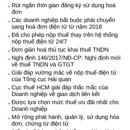
Rút ngắn thời gian đăng ký sử dụng hoá
đơn
Các doanh nghiệp bắt buộc phải chuyển
sang hoá đơn điện tử từ năm 2018
Đã cho phép nộp thuế thay trên hệ thống
nộp thuế điện tử 24/7
Đơn giản hoá thủ tục khai thuế TNDN
Nghị định 146/2017/NĐ-CP: Nghị định mới
về thuế TNDN và GTGT
Giải đáp vướng măc về nộp thuế điện tử
của Tổng cục Hải quan
Cục thuế HCM giải đáp thắc mắc của
Doanh nghiệp về giao dịch liên kết
Được lựa chọn mức thuế ưu đãi nhất cho
Doanh nghiệp
Mở rộng phát hành, quản lý, sử dụng hóa
đơn, chứng từ điện tử