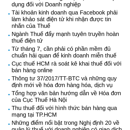
dụng đối với Doanh nghiệp
Tài khoản kinh doanh qua Facebook phải
làm khảo sát điện tử khi nhận được tin
nhắn của Thuế
Ngành Thuế đẩy mạnh tuyên truyền hoàn
thuế điện tử
Từ tháng 7, cần phải có phần mềm đủ
chuẩn hải quan để kinh doanh miễn thuế
Cục thuế HCM rà soát kê khai thuế đối với
bán hàng online
Thông tư 37/2017/TT-BTC và những quy
định mới về hóa đơn hàng hóa, dịch vụ
Tổng hợp văn bản hướng dẫn về Hóa đơn
của Cục Thuế Hà Nội
Thu thuế đối với hình thức bán hàng qua
mạng tại TP.HCM
Những điểm nổi bật trong Nghị định 20 về
quản lý thuế với doanh nghiệp có giao dịch