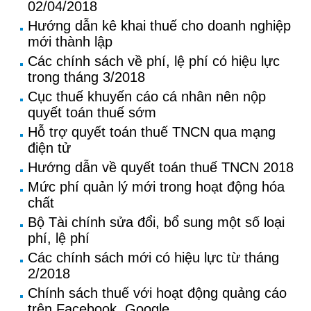
02/04/2018
Hướng dẫn kê khai thuế cho doanh nghiệp
mới thành lập
Các chính sách về phí, lệ phí có hiệu lực
trong tháng 3/2018
Cục thuế khuyến cáo cá nhân nên nộp
quyết toán thuế sớm
Hỗ trợ quyết toán thuế TNCN qua mạng
điện tử
Hướng dẫn về quyết toán thuế TNCN 2018
Mức phí quản lý mới trong hoạt động hóa
chất
Bộ Tài chính sửa đổi, bổ sung một số loại
phí, lệ phí
Các chính sách mới có hiệu lực từ tháng
2/2018
Chính sách thuế với hoạt động quảng cáo
trên Facebook, Google