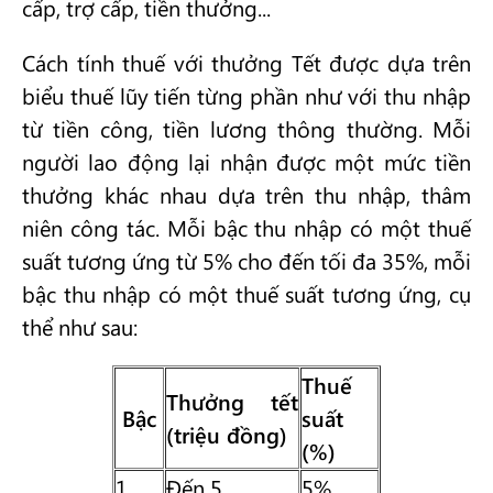
cấp, trợ cấp, tiền thưởng...
Cách tính thuế với thưởng Tết được dựa trên
biểu thuế lũy tiến từng phần như với thu nhập
từ tiền công, tiền lương thông thường. Mỗi
người lao động lại nhận được một mức tiền
thưởng khác nhau dựa trên thu nhập, thâm
niên công tác. Mỗi bậc thu nhập có một thuế
suất tương ứng từ 5% cho đến tối đa 35%, mỗi
bậc thu nhập có một thuế suất tương ứng, cụ
thể như sau:
Thuế
Thưởng tết
Bậc
suất
(triệu đồng)
(%)
1
Đến 5
5%