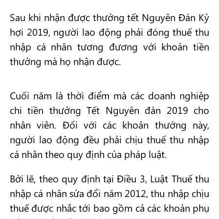
Sau khi nhận được thưởng tết Nguyên Đán Kỷ
hợi 2019, người lao động phải đóng thuế thu
nhập cá nhân tương đương với khoản tiền
thưởng mà họ nhận được.
Cuối năm là thời điểm mà các doanh nghiệp
chi tiền thưởng Tết Nguyên đán 2019 cho
nhân viên. Đối với các khoản thưởng này,
người lao động đều phải chịu thuế thu nhập
cá nhân theo quy định của pháp luật.
Bởi lẽ, theo quy định tại Điều 3, Luật Thuế thu
nhập cá nhân sửa đổi năm 2012, thu nhập chịu
thuế được nhắc tới bao gồm cả các khoản phụ