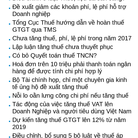
Đề xuất giảm các khoản phí, lệ phí hỗ trợ
Doanh nghiệp
Tổng Cục Thuế hướng dẫn về hoàn thuế
GTGT qua TMS
Chưa tăng thuế, phí, lệ phí trong năm 2017
Lập luận tăng thuế chưa thuyết phục
Có bỏ Quyết toán thuế TNCN?
Hoá đơn trên 10 triệu phải thanh toán ngân
hàng để được tính chi phí hợp lý
Bộ Tài chính họp, chỉ một chuyên gia kinh
tế ủng hộ đề xuất tăng thuế
Nỗi lo oằn lưng cõng chi phí nếu tăng thuế
Tác động của việc tăng thuế VAT lên
Doanh Nghiệp và người tiêu dùng Việt Nam
Dự kiến tăng thuế GTGT lên 12% từ năm
2019
Điều chỉnh, bổ sung 5 bộ luật về thuế áp