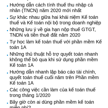
Hướng dẫn cách tính thuế thu nhập cá
nhân (TNCN) năm 2020 mới nhất
Sự khác nhau giữa hai khái niệm Kế toán
thuế và Kế toán nội bộ trong doanh nghiệp
Những lưu ý về gia hạn nộp thuế GTGT,
TNDN và tiền thuê đất năm 2020
Tự học làm kế toán thuế với phần mềm Kế
toán 1A
Những thủ thuật hỗ trợ quyết toán nhanh
không thể bỏ qua khi sử dụng phần mềm
Kế toán 1A
Hướng dẫn nhanh lập báo cáo tài chính,
quyết toán thuế cuối năm trên Phần mềm
Kế toán 1A
Các công việc cần làm của kế toán thuế
trong tháng 1/2020
Bây giờ còn ai dùng phần mềm kế toán
miễn phí?