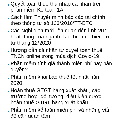
Quyết toán thuế thu nhập cá nhân trên
phần mềm Kế toán 1A
Cách làm Thuyết minh báo cáo tài chính
theo thông tư số 133/2016/TT-BTC
Các Nghị định mới liên quan đến lĩnh vực
hoạt động của ngành Tài chính có hiệu lực
từ tháng 12/2020
Hướng dẫn cá nhân tự quyết toán thuế
TNCN online trong mùa dịch Covid-19
Phần mềm tính giá thành miễn phí hay bản
quyền?
Phần mềm khai báo thuế tốt nhất năm
2020
Hoàn thuế GTGT hàng xuất khẩu, các
trường hợp, đối tượng, điều kiện được
hoàn thuế GTGT hàng xuất khẩu
Phần mềm kế toán miễn phí và những vấn
đề cần quan tâm