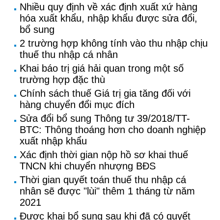
Nhiều quy định về xác định xuất xứ hàng
hóa xuất khẩu, nhập khẩu được sửa đổi,
bổ sung
2 trường hợp không tính vào thu nhập chịu
thuế thu nhập cá nhân
Khai báo trị giá hải quan trong một số
trường hợp đặc thù
Chính sách thuế Giá trị gia tăng đối với
hàng chuyển đổi mục đích
Sửa đổi bổ sung Thông tư 39/2018/TT-
BTC: Thông thoáng hơn cho doanh nghiệp
xuất nhập khẩu
Xác định thời gian nộp hồ sơ khai thuế
TNCN khi chuyển nhượng BĐS
Thời gian quyết toán thuế thu nhập cá
nhân sẽ được "lùi" thêm 1 tháng từ năm
2021
Được khai bổ sung sau khi đã có quyết