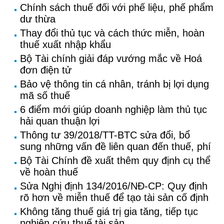
Chính sách thuế đối với phế liệu, phế phẩm
dư thừa
Thay đổi thủ tục và cách thức miễn, hoàn
thuế xuất nhập khẩu
Bộ Tài chính giải đáp vướng mắc về Hoá
đơn điện tử
Bảo vệ thông tin cá nhân, tránh bị lợi dụng
mã số thuế
6 điểm mới giúp doanh nghiệp làm thủ tục
hải quan thuận lợi
Thông tư 39/2018/TT-BTC sửa đổi, bổ
sung những vấn đề liên quan đến thuế, phí
Bộ Tài Chính đề xuất thêm quy định cụ thể
về hoàn thuế
Sửa Nghị định 134/2016/NĐ-CP: Quy định
rõ hơn về miễn thuế để tạo tài sản cố định
Không tăng thuế giá trị gia tăng, tiếp tục
nghiên cứu thuế tài sản