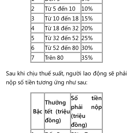
2
Từ 5 đến 10
10%
3
Từ 10 đến 18
15%
4
Từ 18 đến 32
20%
5
Từ 32 đến 52
25%
6
Từ 52 đến 80
30%
7
Trên 80
35%
Sau khi chịu thuế suất, người lao động sẽ phải
nộp số tiền tương ứng như sau:
Số tiền
Thưởng
phải nộp
Bậc
tết (triệu
(triệu
đồng)
đồng)