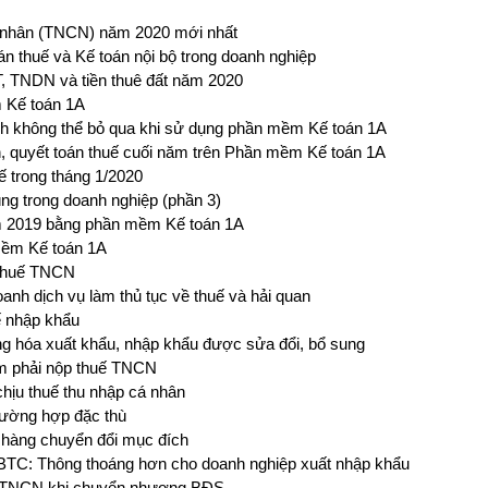
á nhân (TNCN) năm 2020 mới nhất
án thuế và Kế toán nội bộ trong doanh nghiệp
, TNDN và tiền thuê đất năm 2020
 Kế toán 1A
anh không thể bỏ qua khi sử dụng phần mềm Kế toán 1A
h, quyết toán thuế cuối năm trên Phần mềm Kế toán 1A
ế trong tháng 1/2020
ng trong doanh nghiệp (phần 3)
 2019 bằng phần mềm Kế toán 1A
 mềm Kế toán 1A
 thuế TNCN
anh dịch vụ làm thủ tục về thuế và hải quan
ế nhập khẩu
ng hóa xuất khẩu, nhập khẩu được sửa đổi, bổ sung
ăm phải nộp thuế TNCN
chịu thuế thu nhập cá nhân
trường hợp đặc thù
ới hàng chuyển đổi mục đích
BTC: Thông thoáng hơn cho doanh nghiệp xuất nhập khẩu
uế TNCN khi chuyển nhượng BĐS