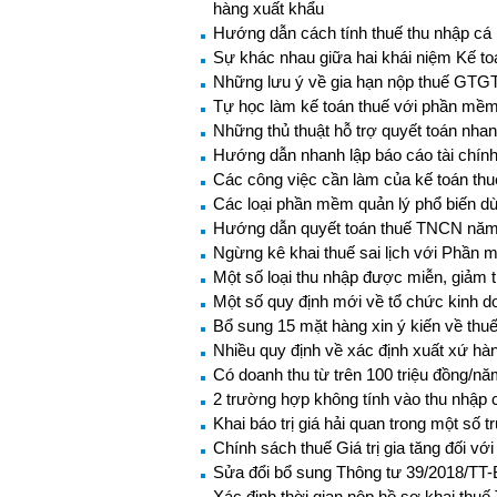
hàng xuất khẩu
Hướng dẫn cách tính thuế thu nhập c
Sự khác nhau giữa hai khái niệm Kế to
Những lưu ý về gia hạn nộp thuế GTGT
Tự học làm kế toán thuế với phần mềm
Những thủ thuật hỗ trợ quyết toán nh
Hướng dẫn nhanh lập báo cáo tài chín
Các công việc cần làm của kế toán thu
Các loại phần mềm quản lý phổ biến dù
Hướng dẫn quyết toán thuế TNCN năm
Ngừng kê khai thuế sai lịch với Phần
Một số loại thu nhập được miễn, giảm
Một số quy định mới về tổ chức kinh do
Bổ sung 15 mặt hàng xin ý kiến về thu
Nhiều quy định về xác định xuất xứ hà
Có doanh thu từ trên 100 triệu đồng/n
2 trường hợp không tính vào thu nhập 
Khai báo trị giá hải quan trong một số 
Chính sách thuế Giá trị gia tăng đối v
Sửa đổi bổ sung Thông tư 39/2018/TT-
Xác định thời gian nộp hồ sơ khai th