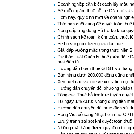
Doanh nghiệp cần biết cách lấy mẫu hà
Sẽ miễn, giảm thuế hỗ trợ DN nhỏ và 
Hôm nay, quy định mới về doanh nghiệp
Thời hạn cuối cùng để quyết toán thuế
Nâng cấp ứng dụng Hỗ trợ kê khai quyế
Chính sách kế toán, kiểm toán, thuế, lệ
Sẽ bổ sung đối tượng ưu đãi thuế
Giải đáp vướng mắc trong thực hiện 
Dự thảo Luật Quản lý thuế (sửa đổi): 
mại điện tử
Hướng dẫn hoàn thuế GTGT với hàng NK
Bán hàng dưới 200.000 đồng cũng phải 
Xem xét các vấn đề về xử lý tiền nợ, ti
Hướng dẫn chuyển đổi phương pháp t
Tổng cục Thuế hỗ trợ trực tuyến quyết
Từ ngày 1/4/2019: Không dùng tiền mặt
Hướng dẫn chuyển đổi mục đích sử dụ
Hàng Việt dễ sang Nhật hơn nhờ CPT
Lưu ý tránh sai sót khi quyết toán thuế
Những mặt hàng được quy định trong lu