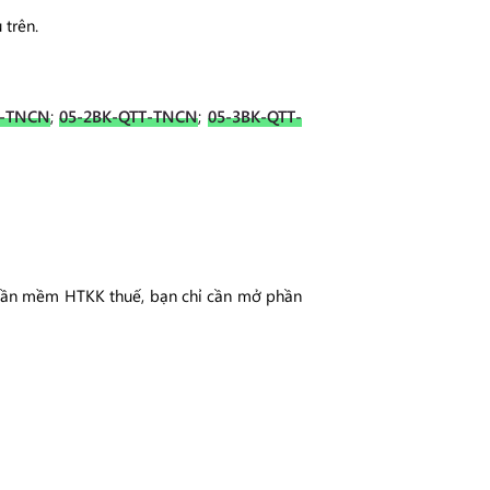
 trên.
T-TNCN
;
05-2BK-QTT-TNCN
;
05-3BK-QTT-
phần mềm HTKK thuế, bạn chỉ cần mở phần