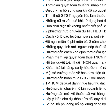
Thời gian quyết toán thuế thu nhập cá 
Được khai bổ sung sau khi đã có quyết 
Tính thuế GTGT nguyên liệu làm thuố
Những rủi ro về thuế khi sử dụng hoá 
Hóa đơn điện tử không nhất thiết phải
2 phương thức chuyển dữ liệu HĐĐT k
Cách xử lý các trường hợp sai sót về 
Đề nghị miễn lệ phí môn bài 3 năm cho
Những quy định mới người nộp thuế cầ
Hướng dẫn cách xác định thời điểm lập
Phần mềm lập quyết toán thuế TNCN 
Hỗ trợ quyết toán thuế TNCN qua mạng
Khách trả lại hàng, xử lý hóa đơn thế 
Một số vướng mắc về hoá đơn điện tử
Hướng dẫn hoàn thuế GTGT với hàng h
TP.HCM đề xuất đánh thuế tiêu thụ đặc b
Hướng dẫn chuyển hộ kinh doanh lên 
Hướng dẫn mới về thuế suất với hàng 
Lấy ý kiến cho dự thảo sửa đổi quy địn
Sẽ bãi bỏ phí công bố nội dung đăng k