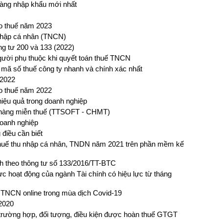
hàng nhập khẩu mới nhất
áo thuế năm 2023
nhập cá nhân (TNCN)
g tư 200 và 133 (2022)
ười phụ thuộc khi quyết toán thuế TNCN
u mã số thuế công ty nhanh và chính xác nhất
 2022
áo thuế năm 2022
iệu quả trong doanh nghiệp
hàng miễn thuế (TTSOFT - CHMT)
doanh nghiệp
 điều cần biết
n thuế thu nhập cá nhân, TNDN năm 2021 trên phần mềm kế
nh theo thông tư số 133/2016/TT-BTC
ực hoạt động của ngành Tài chính có hiệu lực từ tháng
 TNCN online trong mùa dịch Covid-19
2020
trường hợp, đối tượng, điều kiện được hoàn thuế GTGT