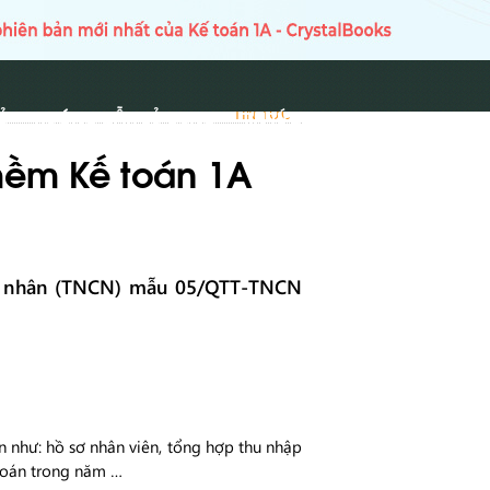
Ủ
HƯỚNG DẪN SỬ DỤNG
TIN TỨC
TIN TỨC
mềm Kế toán 1A
cá nhân (TNCN) mẫu 05/QTT-TNCN
 như: hồ sơ nhân viên, tổng hợp thu nhập
 toán trong năm …