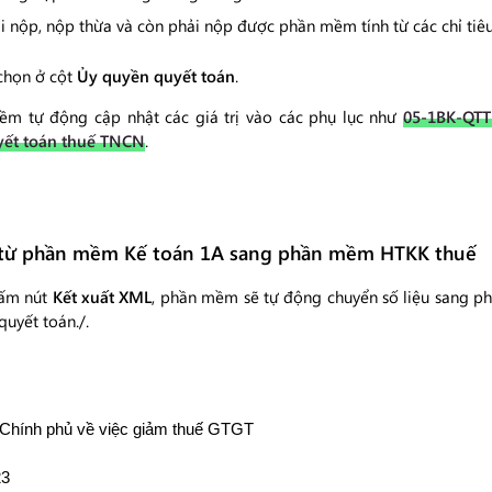
ải nộp, nộp thừa và còn phải nộp được phần mềm tính từ các chỉ tiêu
 chọn ở cột
Ủy quyền quyết toán
.
mềm tự động cập nhật các giá trị vào các phụ lục như
05-1BK-QT
yết toán thuế TNCN
.
lục từ phần mềm Kế toán 1A sang phần mềm HTKK thuế
bấm nút
Kết xuất XML
, phần mềm sẽ tự động chuyển số liệu sang 
quyết toán./.
 Chính phủ về việc giảm thuế GTGT
23