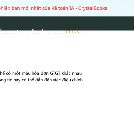
Ủ
HƯỚNG DẪN SỬ DỤNG
TIN TỨC
TIN TỨC
 thể có một mẫu hóa đơn GTGT khác nhau,
ông tin này có thể dẫn đến việc điều chỉnh