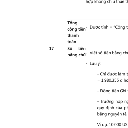
hợp không chịu thuế th
Tổng
- Được tính = “Cộng t
cộng tiền
thanh
toán
17
Số tiền
- Viết số tiền bằng ch
bằng chữ
- Lưu ý:
- Chỉ được làm t
= 1.980.355 đ h
- Đồng tiền Ghi
- Trường hợp n
quy định của ph
bằng nguyên tệ,
Ví dụ: 10.000 U