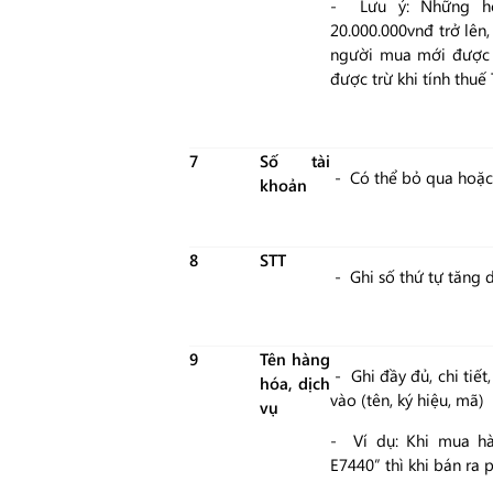
- Lưu ý: Những hó
20.000.000vnđ trở lên
người mua mới được k
được trừ khi tính thu
7
Số tài
- Có thể bỏ qua hoặc 
khoản
8
STT
- Ghi số thứ tự tăng d
9
Tên hàng
- Ghi đầy đủ, chi tiết
hóa, dịch
vào (tên, ký hiệu, mã)
vụ
- Ví dụ: Khi mua hàn
E7440” thì khi bán ra p