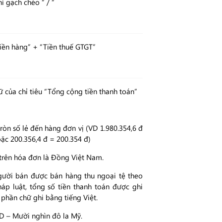
ì gạch chéo “ / “
iền hàng” + “Tiền thuế GTGT”
ữ của chỉ tiêu “Tổng cộng tiền thanh toán”
ròn số lẻ đến hàng đơn vị (VD 1.980.354,6 đ
oặc 200.356,4 đ = 200.354 đ)
 trên hóa đơn là Đồng Việt Nam.
gười bán được bán hàng thu ngoại tệ theo
áp luật, tổng số tiền thanh toán được ghi
 phần chữ ghi bằng tiếng Việt.
SD – Mười nghìn đô la Mỹ.