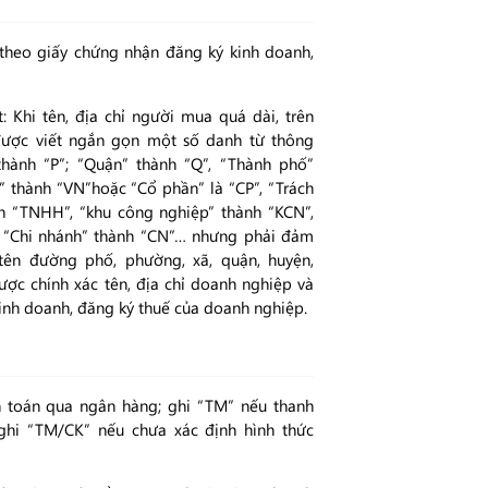
 theo giấy chứng nhận đăng ký kinh doanh,
: Khi tên, địa chỉ người mua quá dài, trên
ược viết ngắn gọn một số danh từ thông
hành “P”; “Quận” thành “Q”, “Thành phố”
” thành “VN”hoặc “Cổ phần” là “CP”, “Trách
 “TNHH”, “khu công nghiệp” thành “KCN”,
”, “Chi nhánh” thành “CN”… nhưng phải đảm
tên đường phố, phường, xã, quận, huyện,
ược chính xác tên, địa chỉ doanh nghiệp và
inh doanh, đăng ký thuế của doanh nghiệp.
 toán qua ngân hàng; ghi “TM” nếu thanh
ghi “TM/CK” nếu chưa xác định hình thức