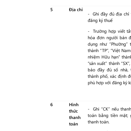
5
Địa chỉ
- Ghi đầy đủ địa chỉ
đăng ký thuế
- Trường hợp viết tắt
hóa đơn người bán đ
dụng như “Phường” t
thành “TP”, “Việt Nam
nhiệm Hữu hạn” thành
“sản xuất” thành “SX
bảo đầy đủ số nhà, 
thành phố, xác định đ
phù hợp với đăng ký k
6
Hình
- Ghi “CK” nếu thanh
thức
toán bằng tiền mặt; 
thanh
thanh toán.
toán