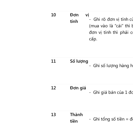
10
Đơn vị
- Ghi rõ đơn vị tính 
tính
(mua vào là “cái” thì 
đơn vị tính thì phải
cấp.
11
Số lượng
- Ghi số lượng hàng h
12
Đơn giá
- Ghi giá bán của 1 đ
13
Thành
- Ghi tổng số tiền = đ
tiền