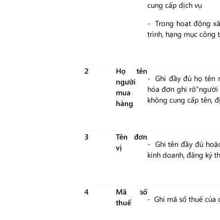
cung cấp dịch vụ
- Trong hoạt động xâ
trình, hạng mục công t
2
Họ tên
- Ghi đầy đủ họ tên 
người
hóa đơn ghi rõ“người
mua
không cung cấp tên, đị
hàng
3
Tên đơn
- Ghi tên đầy đủ hoặc
vị
kinh doanh, đăng ký 
4
Mã số
- Ghi mã số thuế của
thuế