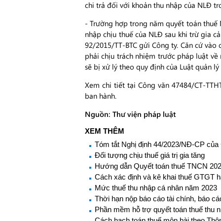
chi trả đối với khoản thu nhập của NLĐ tro
- Trường hợp trong năm quyết toán thuế N
nhập chịu thuế của NLĐ sau khi trừ gia
92/2015/TT-BTC gửi Công ty. Căn cứ vào c
phải chịu trách nhiệm trước pháp luật về
sẽ bị xử lý theo quy định của Luật quản lý 
Xem chi tiết tại Công văn 47484/CT-TTHT
ban hành.
Nguồn: Thư viện pháp luật
XEM THÊM
Tóm tắt Nghị định 44/2023/NĐ-CP của
Đối tượng chịu thuế giá trị gia tăng
Hướng dẫn Quyết toán thuế TNCN 20
Cách xác định và kê khai thuế GTGT 
Mức thuế thu nhập cá nhân năm 2023
Thời hạn nộp báo cáo tài chính, báo c
Phần mềm hỗ trợ quyết toán thuế thu 
Cách hạch toán thuế môn bài theo Thôn