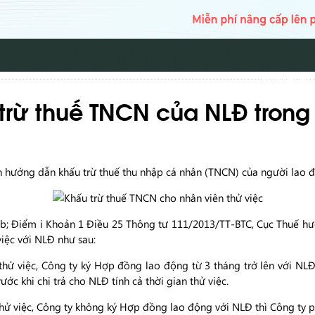
TRANG CH
rừ thuế TNCN của NLĐ trong t
 hướng dẫn khấu trừ thuế thu nhập cá nhân (TNCN) của người lao độ
m b; Điểm i Khoản 1 Điều 25 Thông tư 111/2013/TT-BTC, Cục Thuế 
iệc với NLĐ như sau:
hử việc, Công ty ký Hợp đồng lao động từ 3 tháng trở lên với NLĐ
ớc khi chi trả cho NLĐ tính cả thời gian thử việc.
hử việc, Công ty không ký Hợp đồng lao động với NLĐ thì Công ty p