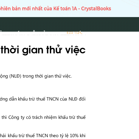
Ủ
HƯỚNG DẪN SỬ DỤNG
TIN TỨC
TIN TỨC
hời gian thử việc
ng (NLĐ) trong thời gian thử việc.
hướng dẫn khấu trừ thuế TNCN của NLĐ đối
 thì Công ty có trách nhiệm khấu trừ thuế
hải khấu trừ thuế TNCN theo tỷ lệ 10% khi