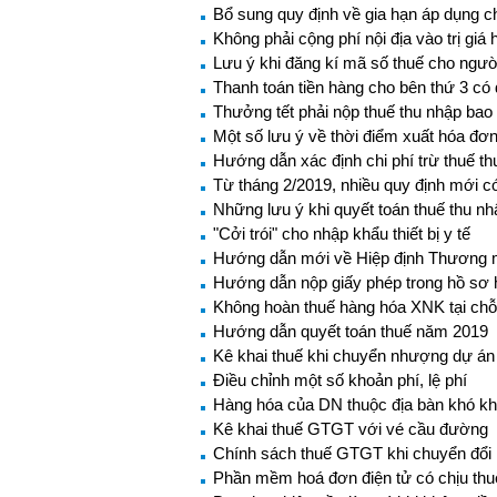
Bổ sung quy định về gia hạn áp dụng c
Không phải cộng phí nội địa vào trị gi
Lưu ý khi đăng kí mã số thuế cho ngườ
Thanh toán tiền hàng cho bên thứ 3 có
Thưởng tết phải nộp thuế thu nhập bao
Một số lưu ý về thời điểm xuất hóa đơ
Hướng dẫn xác định chi phí trừ thuế t
Từ tháng 2/2019, nhiều quy định mới c
Những lưu ý khi quyết toán thuế thu 
"Cởi trói" cho nhập khẩu thiết bị y tế
Hướng dẫn mới về Hiệp định Thương mạ
Hướng dẫn nộp giấy phép trong hồ sơ 
Không hoàn thuế hàng hóa XNK tại chỗ
Hướng dẫn quyết toán thuế năm 2019
Kê khai thuế khi chuyển nhượng dự án
Điều chỉnh một số khoản phí, lệ phí
Hàng hóa của DN thuộc địa bàn khó k
Kê khai thuế GTGT với vé cầu đường
Chính sách thuế GTGT khi chuyển đổi l
Phần mềm hoá đơn điện tử có chịu t