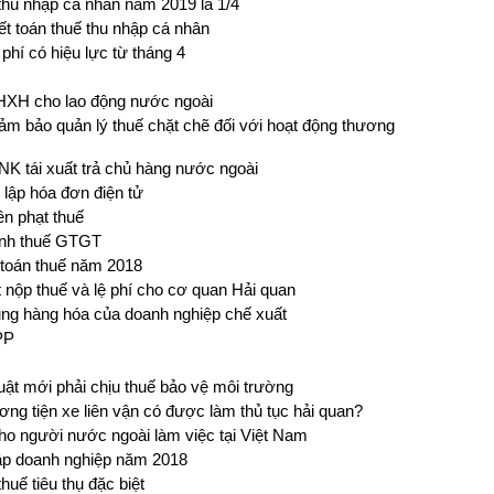
 thu nhập cá nhân năm 2019 là 1/4
t toán thuế thu nhập cá nhân
 phí có hiệu lực từ tháng 4
BHXH cho lao động nước ngoài
Đảm bảo quản lý thuế chặt chẽ đối với hoạt động thương
 tái xuất trả chủ hàng nước ngoài
lập hóa đơn điện tử
ền phạt thuế
ính thuế GTGT
 toán thuế năm 2018
 nộp thuế và lệ phí cho cơ quan Hải quan
ng hàng hóa của doanh nghiệp chế xuất
PP
ật mới phải chịu thuế bảo vệ môi trường
g tiện xe liên vận có được làm thủ tục hải quan?
 người nước ngoài làm việc tại Việt Nam
hập doanh nghiệp năm 2018
huế tiêu thụ đặc biệt