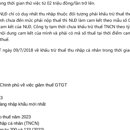
ng thời gian thử việc từ 02 triệu đồng/lần trở lên.
LĐ chỉ có duy nhất thu nhập thuộc đối tượng phải khấu trừ thuế t
 cảnh chưa đến mức phải nộp thuế thì NLĐ làm cam kết theo mẫu s
am kết của NLĐ, Công ty tạm thời chưa khấu trừ thuế TNCN theo tỷ
 nội dung cam kết của mình và phải có mã số thuế tại thời điểm cam
thuế.
 ngày 09/7/2018 về khấu trừ thuế thu nhập cá nhân trong thời gi
 Chính phủ về việc giảm thuế GTGT
23
hàng nhập khẩu mới nhất
áo thuế năm 2023
nhập cá nhân (TNCN)
g tư 200 và 133 (2022)