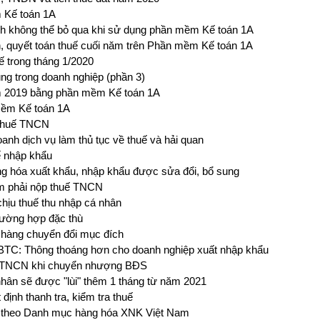
 Kế toán 1A
anh không thể bỏ qua khi sử dụng phần mềm Kế toán 1A
h, quyết toán thuế cuối năm trên Phần mềm Kế toán 1A
ế trong tháng 1/2020
ng trong doanh nghiệp (phần 3)
 2019 bằng phần mềm Kế toán 1A
 mềm Kế toán 1A
 thuế TNCN
anh dịch vụ làm thủ tục về thuế và hải quan
ế nhập khẩu
ng hóa xuất khẩu, nhập khẩu được sửa đổi, bổ sung
ăm phải nộp thuế TNCN
chịu thuế thu nhập cá nhân
trường hợp đặc thù
ới hàng chuyển đổi mục đích
BTC: Thông thoáng hơn cho doanh nghiệp xuất nhập khẩu
uế TNCN khi chuyển nhượng BĐS
nhân sẽ được "lùi" thêm 1 tháng từ năm 2021
định thanh tra, kiểm tra thuế
c theo Danh mục hàng hóa XNK Việt Nam