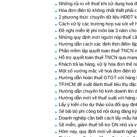
Những rủi ro về thuế khi sử dụng hoá 
Hóa đơn điện tử không nhất thiết phải
2 phương thức chuyển dữ liệu HĐĐT k
Cách xử lý các trường hợp sai sót về 
Đề nghị miễn lệ phí môn bài 3 năm cho
Những quy định mới người nộp thuế cầ
Hướng dẫn cách xác định thời điểm lập
Phần mềm lập quyết toán thuế TNCN 
Hỗ trợ quyết toán thuế TNCN qua mạng
Khách trả lại hàng, xử lý hóa đơn thế 
Một số vướng mắc về hoá đơn điện tử
Hướng dẫn hoàn thuế GTGT với hàng h
TP.HCM đề xuất đánh thuế tiêu thụ đặc b
Hướng dẫn chuyển hộ kinh doanh lên 
Hướng dẫn mới về thuế suất với hàng 
Lấy ý kiến cho dự thảo sửa đổi quy địn
Sẽ bãi bỏ phí công bố nội dung đăng k
Doanh nghiệp cần biết cách lấy mẫu hà
Sẽ miễn, giảm thuế hỗ trợ DN nhỏ và 
Hôm nay, quy định mới về doanh nghiệp