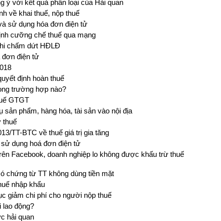
g ý với kết quả phân loại của Hải quan
nh về khai thuế, nộp thuế
 và sử dụng hóa đơn điện tử
định cưỡng chế thuế qua mạng
khi chấm dứt HĐLĐ
 đơn điện tử
2018
uyết định hoàn thuế
rong trường hợp nào?
thuế GTGT
ụ sản phẩm, hàng hóa, tài sản vào nội địa
 thuế
13/TT-BTC về thuế giá trị gia tăng
h sử dụng hoá đơn điện tử
trên Facebook, doanh nghiệp lo không được khấu trừ thuế
có chứng từ TT không dùng tiền mặt
thuế nhập khẩu
tục giảm chi phí cho người nộp thuế
i lao động?
ực hải quan