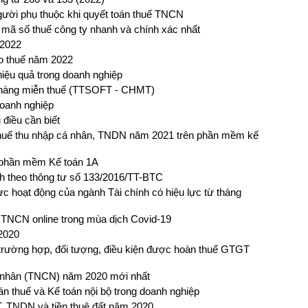
ười phụ thuộc khi quyết toán thuế TNCN
u mã số thuế công ty nhanh và chính xác nhất
 2022
áo thuế năm 2022
iệu quả trong doanh nghiệp
hàng miễn thuế (TTSOFT - CHMT)
doanh nghiệp
 điều cần biết
n thuế thu nhập cá nhân, TNDN năm 2021 trên phần mềm kế
n phần mềm Kế toán 1A
nh theo thông tư số 133/2016/TT-BTC
ực hoạt động của ngành Tài chính có hiệu lực từ tháng
 TNCN online trong mùa dịch Covid-19
2020
trường hợp, đối tượng, điều kiện được hoàn thuế GTGT
á nhân (TNCN) năm 2020 mới nhất
án thuế và Kế toán nội bộ trong doanh nghiệp
, TNDN và tiền thuê đất năm 2020