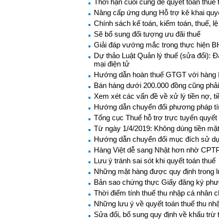
Thời hạn cuối cùng để quyết toán thuế
Nâng cấp ứng dụng Hỗ trợ kê khai quyế
Chính sách kế toán, kiểm toán, thuế, lệ
Sẽ bổ sung đối tượng ưu đãi thuế
Giải đáp vướng mắc trong thực hiện 
Dự thảo Luật Quản lý thuế (sửa đổi): 
mại điện tử
Hướng dẫn hoàn thuế GTGT với hàng NK
Bán hàng dưới 200.000 đồng cũng phải 
Xem xét các vấn đề về xử lý tiền nợ, ti
Hướng dẫn chuyển đổi phương pháp t
Tổng cục Thuế hỗ trợ trực tuyến quyết
Từ ngày 1/4/2019: Không dùng tiền mặt
Hướng dẫn chuyển đổi mục đích sử dụ
Hàng Việt dễ sang Nhật hơn nhờ CPT
Lưu ý tránh sai sót khi quyết toán thuế
Những mặt hàng được quy định trong lu
Bản sao chứng thực Giấy đăng ký phươn
Thời điểm tính thuế thu nhập cá nhân cho
Những lưu ý về quyết toán thuế thu n
Sửa đổi, bổ sung quy định về khấu trừ t