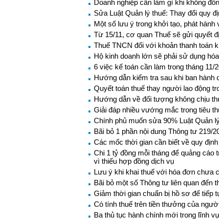
Doanh nghiệp cần làm gì khi không đồn
Sửa Luật Quản lý thuế: Thay đổi quy đị
Một số lưu ý trong khởi tạo, phát hành
Từ 15/11, cơ quan Thuế sẽ gửi quyết 
Thuế TNCN đối với khoản thanh toán 
Hộ kinh doanh lớn sẽ phải sử dụng hóa
6 việc kế toán cần làm trong tháng 11/
Hướng dẫn kiểm tra sau khi ban hành q
Quyết toán thuế thay người lao động t
Hướng dẫn về đối tượng không chịu 
Giải đáp nhiều vướng mắc trong tiêu th
Chính phủ muốn sửa 90% Luật Quản lý
Bãi bỏ 1 phần nội dung Thông tư 219/20
Các mốc thời gian cần biết về quy địn
Chi 1 tỷ đồng mỗi tháng để quảng cáo 
vì thiếu hợp đồng dịch vụ
Lưu ý khi khai thuế với hóa đơn chưa 
Bãi bỏ một số Thông tư liên quan đến 
Giảm thời gian chuẩn bị hồ sơ để tiếp 
Có tính thuế trên tiền thưởng của ngườ
Ba thủ tục hành chính mới trong lĩnh v