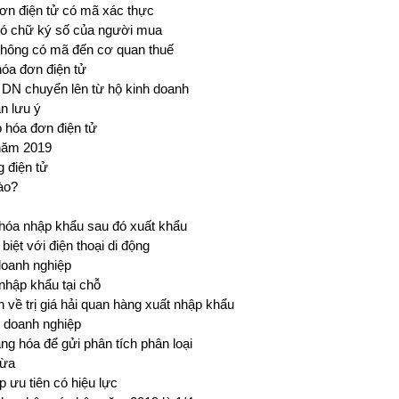
đơn điện tử có mã xác thực
 có chữ ký số của người mua
hông có mã đến cơ quan thuế
hóa đơn điện tử
 DN chuyển lên từ hộ kinh doanh
n lưu ý
 hóa đơn điện tử
năm 2019
 điện tử
nào?
óa nhập khẩu sau đó xuất khẩu
iệt với điện thoại di động
doanh nghiệp
nhập khẩu tại chỗ
h về trị giá hải quan hàng xuất nhập khẩu
ý doanh nghiệp
ng hóa để gửi phân tích phân loại
vừa
 ưu tiên có hiệu lực