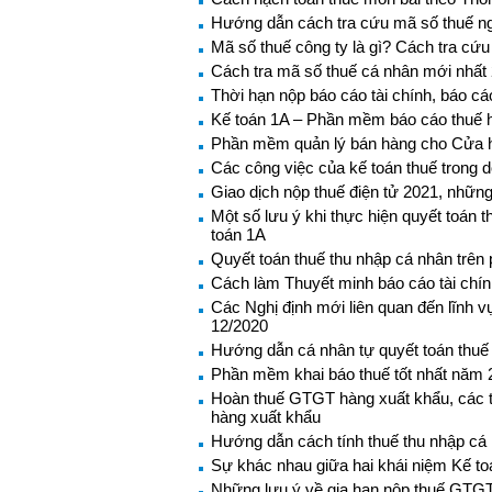
Hướng dẫn cách tra cứu mã số thuế ng
Mã số thuế công ty là gì? Cách tra cứ
Cách tra mã số thuế cá nhân mới nhất
Thời hạn nộp báo cáo tài chính, báo c
Kế toán 1A – Phần mềm báo cáo thuế h
Phần mềm quản lý bán hàng cho Cửa 
Các công việc của kế toán thuế trong 
Giao dịch nộp thuế điện tử 2021, những
Một số lưu ý khi thực hiện quyết toá
toán 1A
Quyết toán thuế thu nhập cá nhân trê
Cách làm Thuyết minh báo cáo tài chí
Các Nghị định mới liên quan đến lĩnh v
12/2020
Hướng dẫn cá nhân tự quyết toán thuế
Phần mềm khai báo thuế tốt nhất năm 
Hoàn thuế GTGT hàng xuất khẩu, các 
hàng xuất khẩu
Hướng dẫn cách tính thuế thu nhập c
Sự khác nhau giữa hai khái niệm Kế to
Những lưu ý về gia hạn nộp thuế GTGT