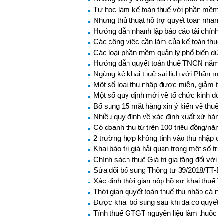
Tự học làm kế toán thuế với phần mềm
Những thủ thuật hỗ trợ quyết toán nh
Hướng dẫn nhanh lập báo cáo tài chín
Các công việc cần làm của kế toán thu
Các loại phần mềm quản lý phổ biến dù
Hướng dẫn quyết toán thuế TNCN năm
Ngừng kê khai thuế sai lịch với Phần
Một số loại thu nhập được miễn, giảm
Một số quy định mới về tổ chức kinh do
Bổ sung 15 mặt hàng xin ý kiến về thu
Nhiều quy định về xác định xuất xứ hà
Có doanh thu từ trên 100 triệu đồng/n
2 trường hợp không tính vào thu nhập 
Khai báo trị giá hải quan trong một số 
Chính sách thuế Giá trị gia tăng đối v
Sửa đổi bổ sung Thông tư 39/2018/TT-
Xác định thời gian nộp hồ sơ khai th
Thời gian quyết toán thuế thu nhập cá 
Được khai bổ sung sau khi đã có quyết 
Tính thuế GTGT nguyên liệu làm thuố