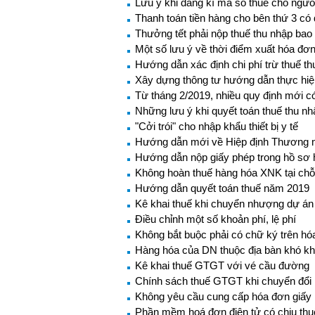
Lưu ý khi đăng kí mã số thuế cho ngườ
Thanh toán tiền hàng cho bên thứ 3 có
Thưởng tết phải nộp thuế thu nhập bao
Một số lưu ý về thời điểm xuất hóa đơ
Hướng dẫn xác định chi phí trừ thuế t
Xây dựng thông tư hướng dẫn thực hiệ
Từ tháng 2/2019, nhiều quy định mới c
Những lưu ý khi quyết toán thuế thu 
"Cởi trói" cho nhập khẩu thiết bị y tế
Hướng dẫn mới về Hiệp định Thương mạ
Hướng dẫn nộp giấy phép trong hồ sơ 
Không hoàn thuế hàng hóa XNK tại chỗ
Hướng dẫn quyết toán thuế năm 2019
Kê khai thuế khi chuyển nhượng dự án
Điều chỉnh một số khoản phí, lệ phí
Không bắt buộc phải có chữ ký trên hó
Hàng hóa của DN thuộc địa bàn khó k
Kê khai thuế GTGT với vé cầu đường
Chính sách thuế GTGT khi chuyển đổi l
Không yêu cầu cung cấp hóa đơn giấy k
Phần mềm hoá đơn điện tử có chịu t