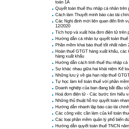
toán 1A
Quyết toán thuế thu nhập cá nhân trê
Cách làm Thuyết minh báo cáo tài chí
Các Nghị định mới liên quan đến lĩnh v
12/2020
Tích hợp và xuất hóa đơn điện tử trê
Hướng dẫn cá nhân tự quyết toán thuế
Phần mềm khai báo thuế tốt nhất năm 
Hoàn thuế GTGT hàng xuất khẩu, các 
hàng xuất khẩu
Hướng dẫn cách tính thuế thu nhập c
Sự khác nhau giữa hai khái niệm Kế to
Những lưu ý về gia hạn nộp thuế GTGT
Tự học làm kế toán thuế với phần mềm
Doanh nghiệp của bạn đang bắt đầu sử 
Hoá đơn điện tử - Các bước tìm hiểu v
Những thủ thuật hỗ trợ quyết toán nh
Hướng dẫn nhanh lập báo cáo tài chín
Các công việc cần làm của kế toán thu
Các loại phần mềm quản lý phổ biến dù
Hướng dẫn quyết toán thuế TNCN năm