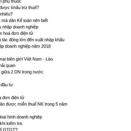
i phụ thuộc
 được khấu trừ thuế?
 nhiêu?
n mà dân Kế toán nên biết
hu nhập doanh nghiệp
n hoá đơn điện tử
ó tác động lớn đến xuất nhập khẩu
nhập doanh nghiệp năm 2018
i biên giới Việt Nam - Lào
hải quan
 giữa 2 DN trong nước
 đầu tư
a đơn điện tử
hăn được miễn thuế NK trong 5 năm
oại hình doanh nghiệp
hi kiểm tra
huế GTGT?