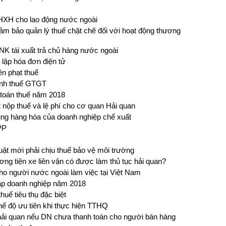
BHXH cho lao động nước ngoài
Đảm bảo quản lý thuế chặt chẽ đối với hoạt động thương
 tái xuất trả chủ hàng nước ngoài
lập hóa đơn điện tử
ền phạt thuế
ính thuế GTGT
 toán thuế năm 2018
 nộp thuế và lệ phí cho cơ quan Hải quan
ng hàng hóa của doanh nghiệp chế xuất
PP
ật mới phải chịu thuế bảo vệ môi trường
g tiện xe liên vận có được làm thủ tục hải quan?
 người nước ngoài làm việc tại Việt Nam
hập doanh nghiệp năm 2018
huế tiêu thụ đặc biệt
hế độ ưu tiên khi thực hiện TTHQ
á hải quan nếu DN chưa thanh toán cho người bán hàng