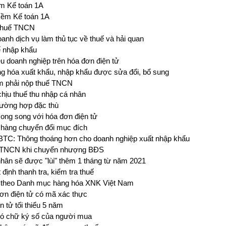
ềm Kế toán 1A
 mềm Kế toán 1A
 thuế TNCN
anh dịch vụ làm thủ tục về thuế và hải quan
ế nhập khẩu
u doanh nghiệp trên hóa đơn điện tử
ng hóa xuất khẩu, nhập khẩu được sửa đổi, bổ sung
ăm phải nộp thuế TNCN
chịu thuế thu nhập cá nhân
trường hợp đặc thù
song song với hóa đơn điện tử
ới hàng chuyển đổi mục đích
BTC: Thông thoáng hơn cho doanh nghiệp xuất nhập khẩu
uế TNCN khi chuyển nhượng BĐS
nhân sẽ được "lùi" thêm 1 tháng từ năm 2021
định thanh tra, kiểm tra thuế
c theo Danh mục hàng hóa XNK Việt Nam
đơn điện tử có mã xác thực
n tử tối thiểu 5 năm
 có chữ ký số của người mua