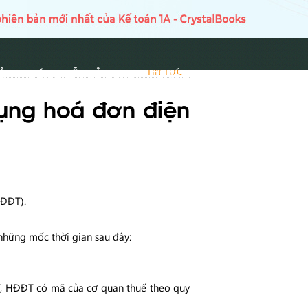
Ủ
HƯỚNG DẪN SỬ DỤNG
TIN TỨC
TIN TỨC
dụng hoá đơn điện
HĐĐT).
những mốc thời gian sau đây:
ĐT, HĐĐT có mã của cơ quan thuế theo quy