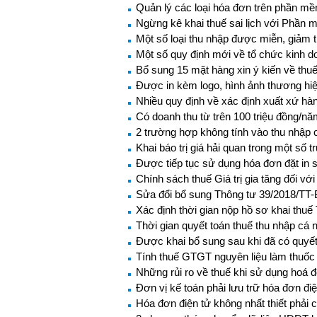
Quản lý các loại hóa đơn trên phần m
Ngừng kê khai thuế sai lịch với Phần
Một số loại thu nhập được miễn, giảm
Một số quy định mới về tổ chức kinh do
Bổ sung 15 mặt hàng xin ý kiến về thu
Được in kèm logo, hình ảnh thương hiệ
Nhiều quy định về xác định xuất xứ hà
Có doanh thu từ trên 100 triệu đồng/n
2 trường hợp không tính vào thu nhập 
Khai báo trị giá hải quan trong một số 
Được tiếp tục sử dụng hóa đơn đặt in 
Chính sách thuế Giá trị gia tăng đối v
Sửa đổi bổ sung Thông tư 39/2018/TT-
Xác định thời gian nộp hồ sơ khai th
Thời gian quyết toán thuế thu nhập cá 
Được khai bổ sung sau khi đã có quyết 
Tính thuế GTGT nguyên liệu làm thuố
Những rủi ro về thuế khi sử dụng hoá 
Đơn vị kế toán phải lưu trữ hóa đơn điệ
Hóa đơn điện tử không nhất thiết phải