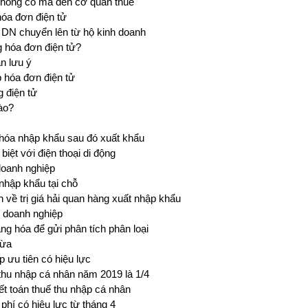
hông có mã đến cơ quan thuế
hóa đơn điện tử
 DN chuyển lên từ hộ kinh doanh
g hóa đơn điện tử?
n lưu ý
 hóa đơn điện tử
 điện tử
nào?
óa nhập khẩu sau đó xuất khẩu
iệt với điện thoại di động
doanh nghiệp
nhập khẩu tại chỗ
h về trị giá hải quan hàng xuất nhập khẩu
ý doanh nghiệp
ng hóa để gửi phân tích phân loại
vừa
 ưu tiên có hiệu lực
 thu nhập cá nhân năm 2019 là 1/4
t toán thuế thu nhập cá nhân
 phí có hiệu lực từ tháng 4