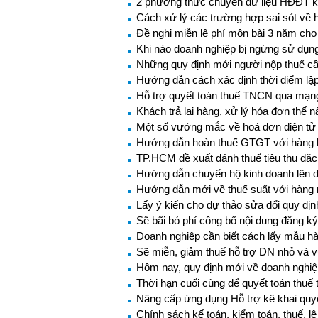
2 phương thức chuyển dữ liệu HĐĐT k
Cách xử lý các trường hợp sai sót về 
Đề nghị miễn lệ phí môn bài 3 năm cho
Khi nào doanh nghiệp bị ngừng sử dụn
Những quy định mới người nộp thuế cầ
Hướng dẫn cách xác định thời điểm lập
Hỗ trợ quyết toán thuế TNCN qua mạng
Khách trả lại hàng, xử lý hóa đơn thế 
Một số vướng mắc về hoá đơn điện tử
Hướng dẫn hoàn thuế GTGT với hàng h
TP.HCM đề xuất đánh thuế tiêu thụ đặc b
Hướng dẫn chuyển hộ kinh doanh lên 
Hướng dẫn mới về thuế suất với hàng 
Lấy ý kiến cho dự thảo sửa đổi quy địn
Sẽ bãi bỏ phí công bố nội dung đăng k
Doanh nghiệp cần biết cách lấy mẫu hà
Sẽ miễn, giảm thuế hỗ trợ DN nhỏ và 
Hôm nay, quy định mới về doanh nghiệp
Thời hạn cuối cùng để quyết toán thuế
Nâng cấp ứng dụng Hỗ trợ kê khai quyế
Chính sách kế toán, kiểm toán, thuế, lệ