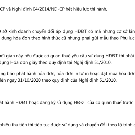
P và Nghị định 04/2014/NĐ-CP hết hiệu lực thi hành.
ơ sở kinh doanh chuyển đổi áp dụng HĐĐT có mã nhưng cơ sở kin
ử dụng hóa đơn theo hình thức cũ nhưng phải gửi mẫu theo Phụ lục 0
thời gian này nếu được cơ quan thuế yêu cầu sử dụng HĐĐT thì ph
ụng Hóa đơn giấy theo quy định tại Nghị định 51/2010.
ông báo phát hành hóa đơn, hóa đơn in tự in hoặc đặt mua hóa đơ
 đến ngày 31/10/2020 theo quy định của Nghị định 51/2010.
t hành HĐĐT hoặc đăng ký sử dụng HĐĐT của cơ quan thuế trước ng
hiếu thu tiền thì tiếp tục được sử dụng và chuyển đổi theo lộ trình c