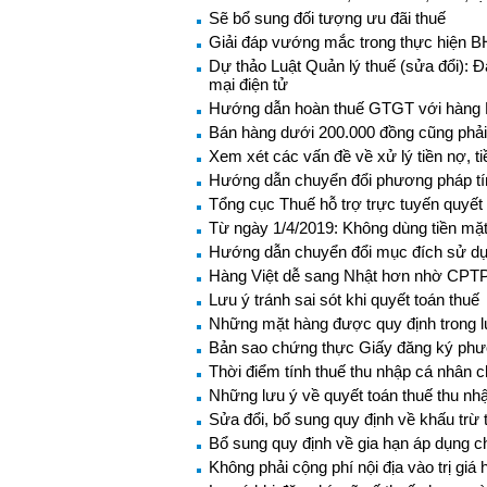
Sẽ bổ sung đối tượng ưu đãi thuế
Giải đáp vướng mắc trong thực hiện 
Dự thảo Luật Quản lý thuế (sửa đổi): 
mại điện tử
Hướng dẫn hoàn thuế GTGT với hàng NK
Bán hàng dưới 200.000 đồng cũng phải 
Xem xét các vấn đề về xử lý tiền nợ, ti
Hướng dẫn chuyển đổi phương pháp t
Tổng cục Thuế hỗ trợ trực tuyến quyết
Từ ngày 1/4/2019: Không dùng tiền mặt
Hướng dẫn chuyển đổi mục đích sử dụ
Hàng Việt dễ sang Nhật hơn nhờ CPT
Lưu ý tránh sai sót khi quyết toán thuế
Những mặt hàng được quy định trong lu
Bản sao chứng thực Giấy đăng ký phươn
Thời điểm tính thuế thu nhập cá nhân cho
Những lưu ý về quyết toán thuế thu n
Sửa đổi, bổ sung quy định về khấu trừ t
Bổ sung quy định về gia hạn áp dụng c
Không phải cộng phí nội địa vào trị gi