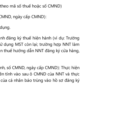
ứu theo mã số thuế hoặc số CMND)
số CMND, ngày cấp CMND):
 dụng.
nh đăng ký thuế hiện hành (ví dụ: Trường
sử dụng MST còn lại; trường hợp NNT làm
uan thuế hướng dẫn NNT đăng ký cửa hàng,
sinh, số CMND, ngày cấp CMND): Thực hiện
 tên tỉnh vào sau ô CMND của NNT và thực
n của cá nhân báo trùng vào hồ sơ đăng ký