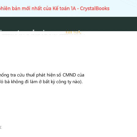
Ủ
HƯỚNG DẪN SỬ DỤNG
TIN TỨC
TIN TỨC
 thống tra cứu thuế phát hiện số CMND của
 bà không đi làm ở bất kỳ công ty nào).
: