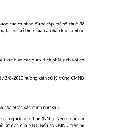
huộc của cá nhân được cấp mã số thuế để
ng là mã số thuế của cá nhân khi cá nhân
 thực hiện các giao dịch phát sinh với cơ
ày 3/8/2010 hướng dẫn xử lý trùng CMND
nh các bước xác minh như sau:
c của người nộp thuế (NNT): Nếu do người
n hồ sơ gốc của NNT; Nếu số CMND trên hệ