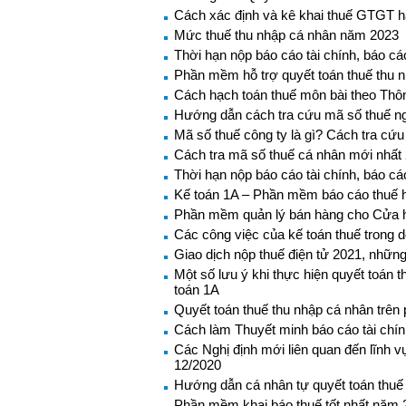
Cách xác định và kê khai thuế GTGT 
Mức thuế thu nhập cá nhân năm 2023
Thời hạn nộp báo cáo tài chính, báo c
Phần mềm hỗ trợ quyết toán thuế thu 
Cách hạch toán thuế môn bài theo Thôn
Hướng dẫn cách tra cứu mã số thuế ng
Mã số thuế công ty là gì? Cách tra cứ
Cách tra mã số thuế cá nhân mới nhất
Thời hạn nộp báo cáo tài chính, báo c
Kế toán 1A – Phần mềm báo cáo thuế h
Phần mềm quản lý bán hàng cho Cửa 
Các công việc của kế toán thuế trong 
Giao dịch nộp thuế điện tử 2021, những
Một số lưu ý khi thực hiện quyết toá
toán 1A
Quyết toán thuế thu nhập cá nhân trê
Cách làm Thuyết minh báo cáo tài chí
Các Nghị định mới liên quan đến lĩnh v
12/2020
Hướng dẫn cá nhân tự quyết toán thuế
Phần mềm khai báo thuế tốt nhất năm 