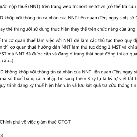
người nộp thuế (NNT) trên trang web tncnonline.tct.vn (có thể tra c
ND khớp với thông tin cá nhân của NNT liên quan (Tên, ngày sinh, 
y thế thì người sử dụng thực hiện thay thế trên chức năng của ứng
thì cơ quan thuế làm việc với NNT để làm các thủ tục theo quy đị
n thì cơ quan thuế hướng dẫn NNT làm thủ tục đóng 1 MST và chỉ 
 MST mà NNT đã được cấp và đang ở trạng thái hoạt động thì cơ q
ấp...).
ND không khớp với thông tin cá nhân của NNT liên quan (Tên, ngày 
mã số thuế bằng cách nhập bổ sung thêm 3 ký tự là ký tự viết tắt
uy trình đăng ký thuế hiện hành. In và lưu kết quả tra cứu thông ti
 Chính phủ về việc giảm thuế GTGT
23