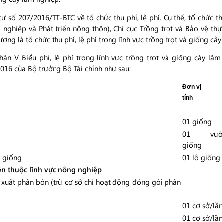
ư số 207/2016/TT-BTC về tổ chức thu phí, lệ phí. Cụ thể, tổ chức th
 nghiệp và Phát triển nông thôn), Chi cục Trồng trọt và Bảo vệ th
ương là tổ chức thu phí, lệ phí trong lĩnh vực trồng trọt và giống câ
phần V Biểu phí, lệ phí trong lĩnh vực trồng trọt và giống cây 
16 của Bộ trưởng Bộ Tài chính như sau:
Đơn vị
tính
01 giống
01 vườ
giống
n giống
01 lô giống
ện thuộc lĩnh vực nông nghiệp
 xuất phân bón (trừ cơ sở chỉ hoạt động đóng gói phân
01 cơ sở/lầ
01 cơ sở/lầ