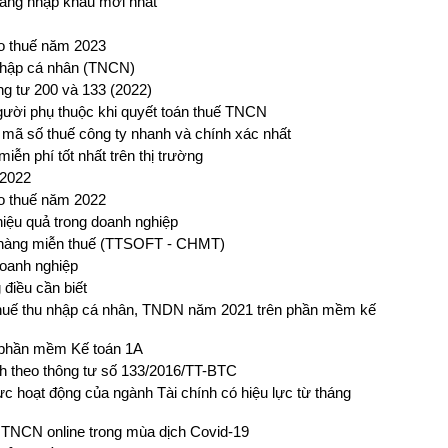
hàng nhập khẩu mới nhất
áo thuế năm 2023
nhập cá nhân (TNCN)
g tư 200 và 133 (2022)
ười phụ thuộc khi quyết toán thuế TNCN
u mã số thuế công ty nhanh và chính xác nhất
ễn phí tốt nhất trên thị trường
 2022
áo thuế năm 2022
iệu quả trong doanh nghiệp
hàng miễn thuế (TTSOFT - CHMT)
doanh nghiệp
 điều cần biết
n thuế thu nhập cá nhân, TNDN năm 2021 trên phần mềm kế
n phần mềm Kế toán 1A
nh theo thông tư số 133/2016/TT-BTC
ực hoạt động của ngành Tài chính có hiệu lực từ tháng
 TNCN online trong mùa dịch Covid-19