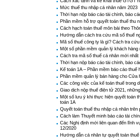
Cách xác định và kê khai thuế GTGT 
Mức thuế thu nhập cá nhân năm 2023
Thời hạn nộp báo cáo tài chính, báo c
Phần mềm hỗ trợ quyết toán thuế thu 
Cách hạch toán thuế môn bài theo Thôn
Hướng dẫn cách tra cứu mã số thuế ng
Mã số thuế công ty là gì? Cách tra cứ
Một số phần mềm quản lý khách hàng mi
Cách tra mã số thuế cá nhân mới nhất
Thời hạn nộp báo cáo tài chính, báo c
Kế toán 1A – Phần mềm báo cáo thuế h
Phần mềm quản lý bán hàng cho Cửa 
Các công việc của kế toán thuế trong 
Giao dịch nộp thuế điện tử 2021, những
Một số lưu ý khi thực hiện quyết toá
toán 1A
Quyết toán thuế thu nhập cá nhân trê
Cách làm Thuyết minh báo cáo tài chí
Các Nghị định mới liên quan đến lĩnh v
12/2020
Hướng dẫn cá nhân tự quyết toán thuế