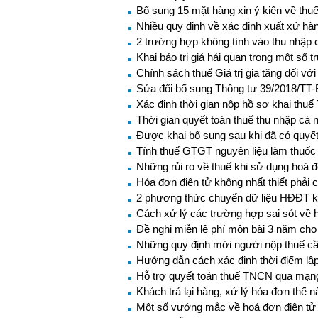
Bổ sung 15 mặt hàng xin ý kiến về thu
Nhiều quy định về xác định xuất xứ hà
2 trường hợp không tính vào thu nhập 
Khai báo trị giá hải quan trong một số 
Chính sách thuế Giá trị gia tăng đối v
Sửa đổi bổ sung Thông tư 39/2018/TT-
Xác định thời gian nộp hồ sơ khai th
Thời gian quyết toán thuế thu nhập cá 
Được khai bổ sung sau khi đã có quyết 
Tính thuế GTGT nguyên liệu làm thuố
Những rủi ro về thuế khi sử dụng hoá 
Hóa đơn điện tử không nhất thiết phải
2 phương thức chuyển dữ liệu HĐĐT k
Cách xử lý các trường hợp sai sót về 
Đề nghị miễn lệ phí môn bài 3 năm cho
Những quy định mới người nộp thuế cầ
Hướng dẫn cách xác định thời điểm lập
Hỗ trợ quyết toán thuế TNCN qua mạng
Khách trả lại hàng, xử lý hóa đơn thế 
Một số vướng mắc về hoá đơn điện tử