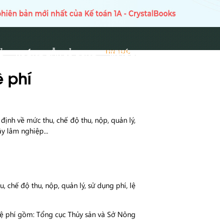
Ủ
HƯỚNG DẪN SỬ DỤNG
TIN TỨC
TIN TỨC
ệ phí
định về mức thu, chế độ thu, nộp, quản lý,
ây lâm nghiệp...
chế độ thu, nộp, quản lý, sử dụng phí, lệ
u lệ phí gồm: Tổng cục Thủy sản và Sở Nông