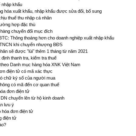
ế nhập khẩu
ng hóa xuất khẩu, nhập khẩu được sửa đổi, bổ sung
chịu thuế thu nhập cá nhân
trường hợp đặc thù
ới hàng chuyển đổi mục đích
BTC: Thông thoáng hơn cho doanh nghiệp xuất nhập khẩu
uế TNCN khi chuyển nhượng BĐS
nhân sẽ được "lùi" thêm 1 tháng từ năm 2021
định thanh tra, kiểm tra thuế
c theo Danh mục hàng hóa XNK Việt Nam
đơn điện tử có mã xác thực
 có chữ ký số của người mua
hông có mã đến cơ quan thuế
hóa đơn điện tử
 DN chuyển lên từ hộ kinh doanh
n lưu ý
 hóa đơn điện tử
 điện tử
nào?