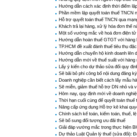
Hướng dẫn cách xác định thời điểm lập
Phần mềm lập quyết toán thuế TNCN 
Hỗ trợ quyết toán thuế TNCN qua mạng
Khách trả lại hàng, xử lý hóa đơn thế 
Một số vướng mắc về hoá đơn điện tử
Hướng dẫn hoàn thuế GTGT với hàng h
TP.HCM đề xuất đánh thuế tiêu thụ đặc b
Hướng dẫn chuyển hộ kinh doanh lên 
Hướng dẫn mới về thuế suất với hàng 
Lấy ý kiến cho dự thảo sửa đổi quy địn
Sẽ bãi bỏ phí công bố nội dung đăng k
Doanh nghiệp cần biết cách lấy mẫu hà
Sẽ miễn, giảm thuế hỗ trợ DN nhỏ và 
Hôm nay, quy định mới về doanh nghiệp
Thời hạn cuối cùng để quyết toán thuế
Nâng cấp ứng dụng Hỗ trợ kê khai quyế
Chính sách kế toán, kiểm toán, thuế, lệ
Sẽ bổ sung đối tượng ưu đãi thuế
Giải đáp vướng mắc trong thực hiện 
Dự thảo Luật Quản lý thuế (sửa đổi): 