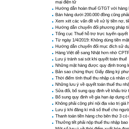
mại điện tử
Hướng dẫn hoàn thuế GTGT với hàng NK
Bán hàng dưới 200.000 đồng cũng phải 
Xem xét các vấn đề về xử lý tiền nợ, ti
Hướng dẫn chuyển đổi phương pháp t
Tổng cục Thuế hỗ trợ trực tuyến quyết
Từ ngày 1/4/2019: Không dùng tiền mặt
Hướng dẫn chuyển đổi mục đích sử dụ
Hàng Việt dễ sang Nhật hơn nhờ CPT
Lưu ý tránh sai sót khi quyết toán thuế
Những mặt hàng được quy định trong lu
Bản sao chứng thực Giấy đăng ký phươn
Thời điểm tính thuế thu nhập cá nhân cho
Những lưu ý về quyết toán thuế thu n
Sửa đổi, bổ sung quy định về khấu trừ t
Bổ sung quy định về gia hạn áp dụng c
Không phải cộng phí nội địa vào trị gi
Lưu ý khi đăng kí mã số thuế cho ngườ
Thanh toán tiền hàng cho bên thứ 3 có
Thưởng tết phải nộp thuế thu nhập bao
Một số lưu ý về thời điểm xuất hóa đơ