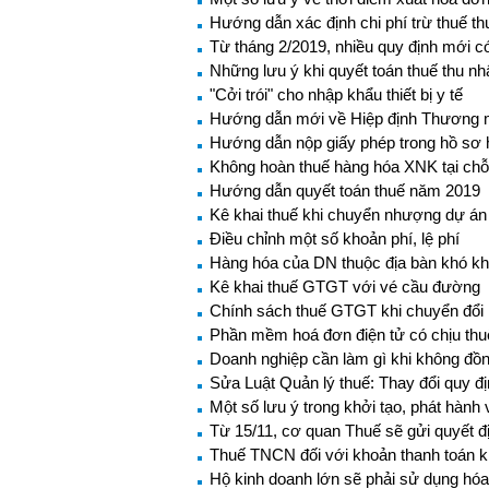
Hướng dẫn xác định chi phí trừ thuế t
Từ tháng 2/2019, nhiều quy định mới c
Những lưu ý khi quyết toán thuế thu 
"Cởi trói" cho nhập khẩu thiết bị y tế
Hướng dẫn mới về Hiệp định Thương mạ
Hướng dẫn nộp giấy phép trong hồ sơ 
Không hoàn thuế hàng hóa XNK tại chỗ
Hướng dẫn quyết toán thuế năm 2019
Kê khai thuế khi chuyển nhượng dự án
Điều chỉnh một số khoản phí, lệ phí
Hàng hóa của DN thuộc địa bàn khó k
Kê khai thuế GTGT với vé cầu đường
Chính sách thuế GTGT khi chuyển đổi l
Phần mềm hoá đơn điện tử có chịu t
Doanh nghiệp cần làm gì khi không đồn
Sửa Luật Quản lý thuế: Thay đổi quy đị
Một số lưu ý trong khởi tạo, phát hành
Từ 15/11, cơ quan Thuế sẽ gửi quyết 
Thuế TNCN đối với khoản thanh toán 
Hộ kinh doanh lớn sẽ phải sử dụng hóa