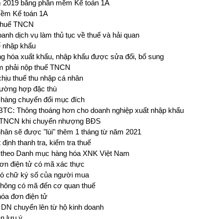
 2019 bằng phần mềm Kế toán 1A
 mềm Kế toán 1A
 thuế TNCN
anh dịch vụ làm thủ tục về thuế và hải quan
ế nhập khẩu
ng hóa xuất khẩu, nhập khẩu được sửa đổi, bổ sung
ăm phải nộp thuế TNCN
chịu thuế thu nhập cá nhân
trường hợp đặc thù
ới hàng chuyển đổi mục đích
BTC: Thông thoáng hơn cho doanh nghiệp xuất nhập khẩu
uế TNCN khi chuyển nhượng BĐS
nhân sẽ được "lùi" thêm 1 tháng từ năm 2021
định thanh tra, kiểm tra thuế
c theo Danh mục hàng hóa XNK Việt Nam
đơn điện tử có mã xác thực
 có chữ ký số của người mua
hông có mã đến cơ quan thuế
hóa đơn điện tử
 DN chuyển lên từ hộ kinh doanh
n lưu ý