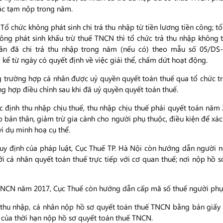
ặc tạm nộp trong năm.
Tổ chức không phát sinh chi trả thu nhập từ tiền lương tiền công; tổ
ông phát sinh khấu trừ thuế TNCN thì tổ chức trả thu nhập không 
ân đã chi trả thu nhập trong năm (nếu có) theo mẫu số 05/D
kể từ ngày có quyết định về việc giải thể, chấm dứt hoạt động.
trường hợp cá nhân được uỷ quyền quyết toán thuế qua tổ chức tr
ng hợp điều chỉnh sau khi đã uỷ quyền quyết toán thuế.
định thu nhập chịu thuế, thu nhập chịu thuế phải quyết toán năm 
o bản thân, giảm trừ gia cảnh cho người phụ thuộc, điều kiện để xác
ví dụ minh hoạ cụ thể.
y định của pháp luật, Cục Thuế TP. Hà Nội còn hướng dẫn người n
ới cá nhân quyết toán thuế trực tiếp với cơ quan thuế; nơi nộp hồ s
 TNCN năm 2017, Cục Thuế còn hướng dẫn cấp mã số thuế người phụ
 thu nhập, cá nhân nộp hồ sơ quyết toán thuế TNCN bằng bản giấy
của thời hạn nộp hồ sơ quyết toán thuế TNCN.