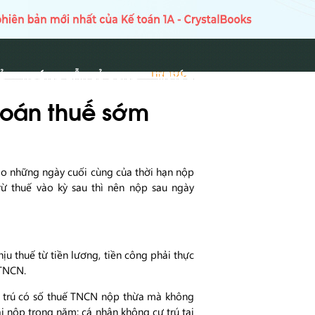
Ủ
HƯỚNG DẪN SỬ DỤNG
TIN TỨC
TIN TỨC
toán thuế sớm
vào những ngày cuối cùng của thời hạn nộp
ừ thuế vào kỳ sau thì nên nộp sau ngày
u thuế từ tiền lương, tiền công phải thực
 TNCN.
ư trú có số thuế TNCN nộp thừa mà không
i nộp trong năm; cá nhân không cư trú tại