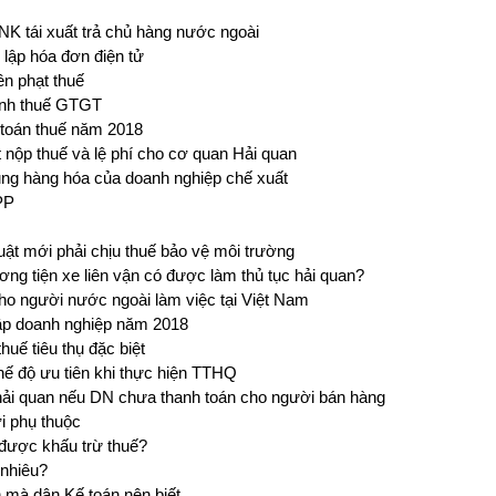
 tái xuất trả chủ hàng nước ngoài
lập hóa đơn điện tử
ền phạt thuế
ính thuế GTGT
 toán thuế năm 2018
 nộp thuế và lệ phí cho cơ quan Hải quan
ng hàng hóa của doanh nghiệp chế xuất
PP
ật mới phải chịu thuế bảo vệ môi trường
g tiện xe liên vận có được làm thủ tục hải quan?
 người nước ngoài làm việc tại Việt Nam
hập doanh nghiệp năm 2018
huế tiêu thụ đặc biệt
hế độ ưu tiên khi thực hiện TTHQ
á hải quan nếu DN chưa thanh toán cho người bán hàng
i phụ thuộc
 được khấu trừ thuế?
 nhiêu?
n mà dân Kế toán nên biết