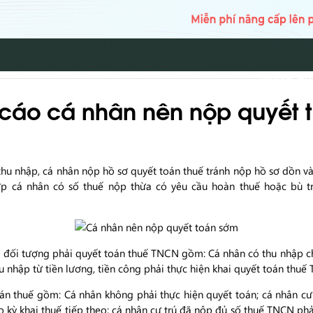
TRANG CH
cáo cá nhân nên nộp quyết 
thu nhập, cá nhân nộp hồ sơ quyết toán thuế tránh nộp hồ sơ dồn 
p cá nhân có số thuế nộp thừa có yêu cầu hoàn thuế hoặc bù tr
đối tượng phải quyết toán thuế TNCN gồm: Cá nhân có thu nhập chị
u nhập từ tiền lương, tiền công phải thực hiện khai quyết toán thuế
oán thuế gồm: Cá nhân không phải thực hiện quyết toán; cá nhân c
o kỳ khai thuế tiếp theo; cá nhân cư trú đã nộp đủ số thuế TNCN phả