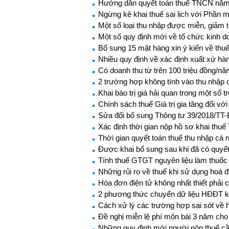
Hướng dẫn quyết toán thuế TNCN năm
Ngừng kê khai thuế sai lịch với Phần
Một số loại thu nhập được miễn, giảm
Một số quy định mới về tổ chức kinh do
Bổ sung 15 mặt hàng xin ý kiến về thu
Nhiều quy định về xác định xuất xứ hà
Có doanh thu từ trên 100 triệu đồng/n
2 trường hợp không tính vào thu nhập 
Khai báo trị giá hải quan trong một số 
Chính sách thuế Giá trị gia tăng đối v
Sửa đổi bổ sung Thông tư 39/2018/TT-
Xác định thời gian nộp hồ sơ khai th
Thời gian quyết toán thuế thu nhập cá 
Được khai bổ sung sau khi đã có quyết 
Tính thuế GTGT nguyên liệu làm thuố
Những rủi ro về thuế khi sử dụng hoá 
Hóa đơn điện tử không nhất thiết phải
2 phương thức chuyển dữ liệu HĐĐT k
Cách xử lý các trường hợp sai sót về 
Đề nghị miễn lệ phí môn bài 3 năm cho
Những quy định mới người nộp thuế cầ