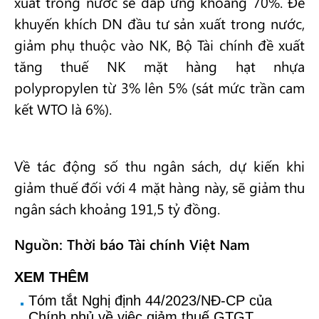
xuất trong nước sẽ đáp ứng khoảng 70%. Để
khuyến khích DN đầu tư sản xuất trong nước,
giảm phụ thuộc vào NK, Bộ Tài chính đề xuất
tăng thuế NK mặt hàng hạt nhựa
polypropylen từ 3% lên 5% (sát mức trần cam
kết WTO là 6%).
Về tác động số thu ngân sách, dự kiến khi
giảm thuế đối với 4 mặt hàng này, sẽ giảm thu
ngân sách khoảng 191,5 tỷ đồng.
Nguồn: Thời báo Tài chính Việt Nam
XEM THÊM
Tóm tắt Nghị định 44/2023/NĐ-CP của
Chính phủ về việc giảm thuế GTGT