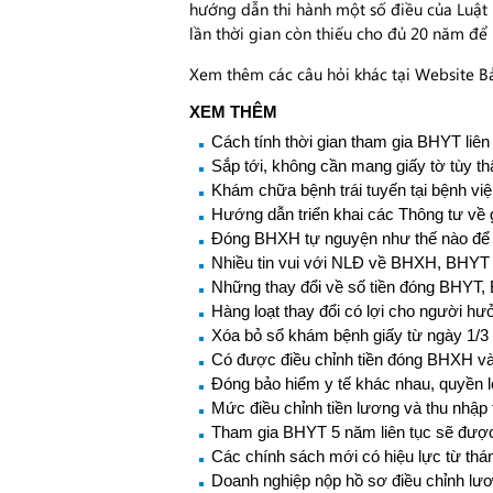
hướng dẫn thi hành một số điều của Luậ
lần thời gian còn thiếu cho đủ 20 năm để 
Xem thêm các câu hỏi khác tại Website 
XEM THÊM
Cách tính thời gian tham gia BHYT liên
Sắp tới, không cần mang giấy tờ tùy 
Khám chữa bệnh trái tuyến tại bệnh việ
Hướng dẫn triển khai các Thông tư về 
Đóng BHXH tự nguyện như thế nào để
Nhiều tin vui với NLĐ về BHXH, BHYT 
Những thay đổi về số tiền đóng BHYT,
Hàng loạt thay đổi có lợi cho người 
Xóa bỏ sổ khám bệnh giấy từ ngày 1/3
Có được điều chỉnh tiền đóng BHXH và 
Đóng bảo hiểm y tế khác nhau, quyền 
Mức điều chỉnh tiền lương và thu nhậ
Tham gia BHYT 5 năm liên tục sẽ đượ
Các chính sách mới có hiệu lực từ thá
Doanh nghiệp nộp hồ sơ điều chỉnh l