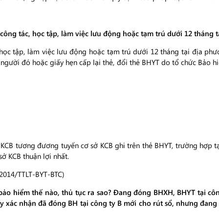
công tác, học tập, làm việc lưu động hoặc tạm trú dưới 12 tháng 
học tập, làm việc lưu động hoặc tạm trú dưới 12 tháng tại địa phư
 người đó hoặc giấy hẹn cấp lại thẻ, đổi thẻ BHYT do tổ chức Bảo h
KCB tương đương tuyến cơ sở KCB ghi trên thẻ BHYT, trường hợp tại
sở KCB thuận lợi nhất.
1/2014/TTLT-BYT-BTC)
bảo hiểm thế nào, thủ tục ra sao? Đang đóng BHXH, BHYT tại côn
ấy xác nhận đã đóng BH tại công ty B mới cho rút sổ, nhưng đang