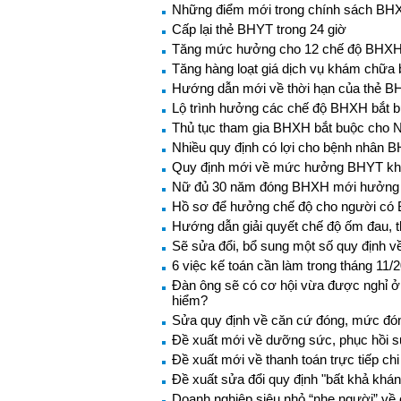
Những điểm mới trong chính sách BH
Cấp lại thẻ BHYT trong 24 giờ
Tăng mức hưởng cho 12 chế độ BHXH 
Tăng hàng loạt giá dịch vụ khám chữa
Hướng dẫn mới về thời hạn của thẻ 
Lộ trình hưởng các chế độ BHXH bắt 
Thủ tục tham gia BHXH bắt buộc cho 
Nhiều quy định có lợi cho bệnh nhân 
Quy định mới về mức hưởng BHYT khi 
Nữ đủ 30 năm đóng BHXH mới hưởng
Hồ sơ để hưởng chế độ cho người có 
Hướng dẫn giải quyết chế độ ốm đau, 
Sẽ sửa đổi, bổ sung một số quy định v
6 việc kế toán cần làm trong tháng 11/
Đàn ông sẽ có cơ hội vừa được nghỉ ở
hiểm?
Sửa quy định về căn cứ đóng, mức đ
Đề xuất mới về dưỡng sức, phục hồi s
Đề xuất mới về thanh toán trực tiếp ch
Đề xuất sửa đổi quy định "bất khả khán
Doanh nghiệp siêu nhỏ “nhẹ người” về 