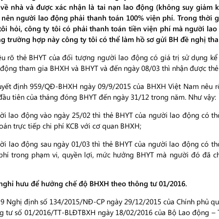
 về nhà và được xác nhận là tai nạn lao động (không suy giảm
 nên người lao động phải thanh toán 100% viện phí. Trong thời g
tôi hỏi, công ty tôi có phải thanh toán tiền viện phí mà người 
ng trường hợp này công ty tôi có thể làm hồ sơ gửi BH đề nghị t
êu rõ thẻ BHYT của đối tượng người lao động có giá trị sử dụng k
o động tham gia BHXH và BHYT và đến ngày 08/03 thì nhận được thẻ
uyết định 959/QĐ-BHXH ngày 09/9/2015 của BHXH Việt Nam nêu rõ:
đầu tiên của tháng đóng BHYT đến ngày 31/12 trong năm. Như vậy:
 lao động vào ngày 25/02 thì thẻ BHYT của người lao động có thờ
oán trực tiếp chi phí KCB với cơ quan BHXH;
 lao động sau ngày 01/03 thì thẻ BHYT của người lao động có thờ
phí trong phạm vi, quyền lợi, mức hưởng BHYT mà người đó đã chi
 nghỉ hưu để hưởng chế độ BHXH theo thông tư 01/2016.
 9 Nghị định số 134/2015/NĐ-CP ngày 29/12/2015 của Chính phủ quy
g tư số 01/2016/TT-BLĐTBXH ngày 18/02/2016 của Bộ Lao động – Thư