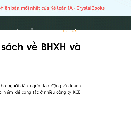
Ủ
HƯỚNG DẪN SỬ DỤNG
TIN TỨC
TIN TỨC
h sách về BHXH và
 cho người dân, người lao động và doanh
 hiểm khi công tác ở nhiều công ty, KCB