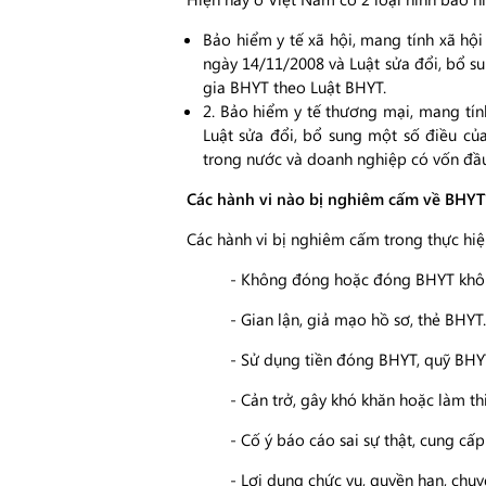
Bảo hiểm y tế xã hội, mang tính xã hộ
ngày 14/11/2008 và Luật sửa đổi, bổ s
gia BHYT theo Luật BHYT.
​2. Bảo hiểm y tế thương mại, mang t
Luật sửa đổi, bổ sung một số điều c
trong nước và doanh nghiệp có vốn đầu 
Các hành vi nào bị nghiêm cấm về BHYT
​Các hành vi bị nghiêm cấm trong thực hi
- Không đóng hoặc đóng BHYT khôn
- Gian lận, giả mạo hồ sơ, thẻ BHYT.
- Sử dụng tiền đóng BHYT, quỹ BHYT
- Cản trở, gây khó khăn hoặc làm t
- Cố ý báo cáo sai sự thật, cung cấp 
- Lợi dụng chức vụ, quyền hạn, chuy