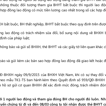
không thuộc đối tượng tham gia BHYT bắt buộc thì người lao độ
hợp đồng lao động có mức tiền lương cao nhất trong số các hợp đ
XH bắt buộc, BH thất nghiệp, BHYT bắt buộc theo quy định trên đượ
ng lao động có trách nhiệm sửa đổi, bổ sung nội dung về BHXH b
định của pháp luật;
thông báo và gửi sổ BHXH, thẻ BHYT và các giấy tờ liên quan khác
 báo và gửi kèm các bản sao hợp đồng lao động đã giao kết hoặc đ
9/QĐ-BHXH ngày 09/9/2015 của BHXH Việt Nam, khi có sự thay đổi 
i theo mẫu TK1-TS ban hành kèm theo Quyết định số 959/QĐ-BHXH gư
 hồ sơ gửi cơ quan BHXH để xác định mức đóng, trách nhiệm 
ới 1 người lao động và tham gia đóng BH cho người đó luôn. Như
uyển chứng từ đi và đến 08/03 công ty tôi nhận được thẻ BHYT 