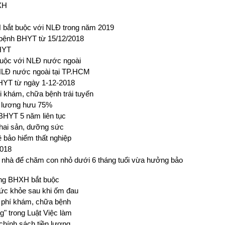
XH
bắt buộc với NLĐ trong năm 2019
 bệnh BHYT từ 15/12/2018
BHYT
buộc với NLĐ nước ngoài
NLĐ nước ngoài tại TP.HCM
BHYT từ ngày 1-12-2018
khám, chữa bệnh trái tuyến
 lương hưu 75%
BHYT 5 năm liên tục
thai sản, dưỡng sức
ề bảo hiểm thất nghiệp
2018
 nhà để chăm con nhỏ dưới 6 tháng tuổi vừa hưởng bảo
óng BHXH bắt buộc
ức khỏe sau khi ốm đau
i phí khám, chữa bệnh
g" trong Luật Việc làm
chính sách tiền lương