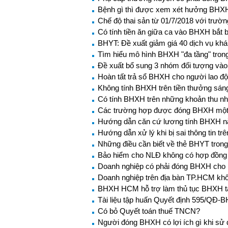
Bệnh gì thì được xem xét hưởng BHXH
Chế độ thai sản từ 01/7/2018 với trư
Có tính tiền ăn giữa ca vào BHXH bắt 
BHYT: Đề xuất giảm giá 40 dịch vụ kh
Tìm hiểu mô hình BHXH "đa tầng" trong 
Đề xuất bổ sung 3 nhóm đối tượng và
Hoàn tất trả sổ BHXH cho người lao đ
Không tính BHXH trên tiền thưởng sán
Có tính BHXH trên những khoản thu nh
Các trường hợp được đóng BHXH một
Hướng dẫn căn cứ lương tính BHXH 
Hướng dẫn xử lý khi bị sai thông tin t
Những điều cần biết về thẻ BHYT tron
Bảo hiểm cho NLĐ không có hợp đồng 
Doanh nghiệp có phải đóng BHXH cho n
Doanh nghiệp trên địa bàn TP.HCM khô
BHXH HCM hỗ trợ làm thủ tục BHXH t
Tài liệu tập huấn Quyết định 595/QĐ-
Có bỏ Quyết toán thuế TNCN?
Người đóng BHXH có lợi ích gì khi s