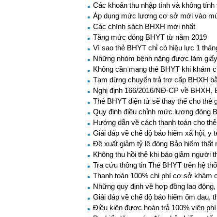
Các khoản thu nhập tính và không tín
Áp dụng mức lương cơ sở mới vào mứ
Các chính sách BHXH mới nhất
Tăng mức đóng BHYT từ năm 2019
Vì sao thẻ BHYT chỉ có hiệu lực 1 thá
Những nhóm bệnh nặng được làm giấy ch
Không cần mang thẻ BHYT khi khám c
Tạm dừng chuyển trả trợ cấp BHXH bằ
Nghị định 166/2016/NĐ-CP về BHXH, B
Thẻ BHYT điện tử sẽ thay thế cho thẻ 
Quy định điều chỉnh mức lương đóng
Hướng dẫn về cách thanh toán cho thẻ
Giải đáp về chế độ bảo hiểm xã hội, y
Đề xuất giảm tỷ lệ đóng Bảo hiểm thất 
Không thu hồi thẻ khi báo giảm người t
Tra cứu thông tin Thẻ BHYT trên hệ th
Thanh toán 100% chi phí cơ sở khám c
Những quy định về hợp đồng lao động, 
Giải đáp về chế độ bảo hiểm ốm đau, t
Điều kiện được hoàn trả 100% viện phí