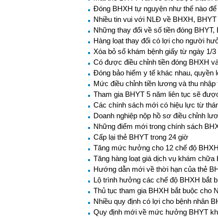
Đóng BHXH tự nguyện như thế nào để
Nhiều tin vui với NLĐ về BHXH, BHYT 
Những thay đổi về số tiền đóng BHYT,
Hàng loạt thay đổi có lợi cho người 
Xóa bỏ sổ khám bệnh giấy từ ngày 1/3
Có được điều chỉnh tiền đóng BHXH và 
Đóng bảo hiểm y tế khác nhau, quyền 
Mức điều chỉnh tiền lương và thu nhậ
Tham gia BHYT 5 năm liên tục sẽ đượ
Các chính sách mới có hiệu lực từ thá
Doanh nghiệp nộp hồ sơ điều chỉnh l
Những điểm mới trong chính sách BH
Cấp lại thẻ BHYT trong 24 giờ
Tăng mức hưởng cho 12 chế độ BHXH 
Tăng hàng loạt giá dịch vụ khám chữa
Hướng dẫn mới về thời hạn của thẻ 
Lộ trình hưởng các chế độ BHXH bắt 
Thủ tục tham gia BHXH bắt buộc cho 
Nhiều quy định có lợi cho bệnh nhân 
Quy định mới về mức hưởng BHYT khi 