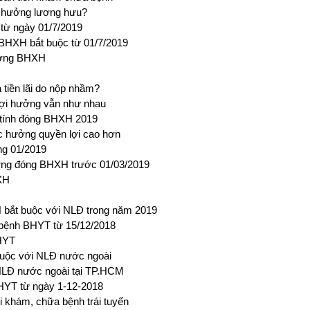
 hưởng lương hưu?
từ ngày 01/7/2019
 BHXH bắt buộc từ 01/7/2019
hưởng BHXH
tiền lãi do nộp nhầm?
lợi hưởng vẫn như nhau
p tính đóng BHXH 2019
c hưởng quyền lợi cao hơn
ng 01/2019
ương đóng BHXH trước 01/03/2019
XH
bắt buộc với NLĐ trong năm 2019
 bệnh BHYT từ 15/12/2018
BHYT
buộc với NLĐ nước ngoài
NLĐ nước ngoài tại TP.HCM
BHYT từ ngày 1-12-2018
khám, chữa bệnh trái tuyến