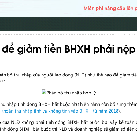
TRANG CH
 để giảm tiền BHXH phải nộ
phân bổ thu nhập của người lao động (NLĐ) như thế nào để giảm ti
ế?”
thu nhập tính đóng BHXH bắt buộc như hiện hành còn bổ sung thêm
 khoản thu nhập tính và không tính vào BHXH từ năm 2018
).
p của NLĐ không phải tính đóng BHXH bắt buộc; bởi vậy, kế toán
tính đóng BHXH bắt buộc thì NLĐ và doanh nghiệp sẽ giảm số tiền