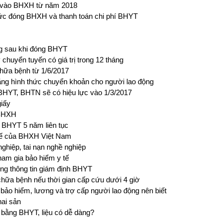
h vào BHXH từ năm 2018
c đóng BHXH và thanh toán chi phí BHYT
ng sau khi đóng BHYT
uyển tuyến có giá trị trong 12 tháng
hữa bệnh từ 1/6/2017
ng hình thức chuyển khoản cho người lao động
HYT, BHTN sẽ có hiệu lực vào 1/3/2017
giấy
 BHXH
 BHYT 5 năm liên tục
 tế của BHXH Việt Nam
nghiệp, tai nạn nghề nghiệp
ham gia bảo hiểm y tế
ống thông tin giám định BHYT
hữa bệnh nếu thời gian cấp cứu dưới 4 giờ
bảo hiểm, lương và trợ cấp người lao động nên biết
hai sản
 bằng BHYT, liệu có dễ dàng?