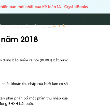
Ủ
HƯỚNG DẪN SỬ DỤNG
TIN TỨC
TIN TỨC
p năm 2018
ền đóng bảo hiểm xã hội (BHXH) bắt buộc
 nhiều khoản thu nhập của NLĐ làm cơ sở
 cần phải phân bổ một phần thu nhập của
 đóng BHXH bắt buộc.