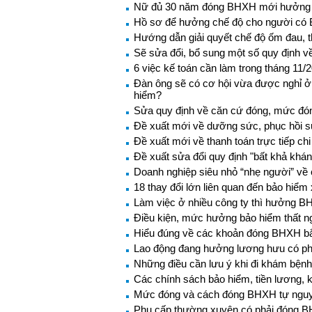
Nữ đủ 30 năm đóng BHXH mới hưởng
Hồ sơ để hưởng chế độ cho người có 
Hướng dẫn giải quyết chế độ ốm đau, 
Sẽ sửa đổi, bổ sung một số quy định v
6 việc kế toán cần làm trong tháng 11/
Đàn ông sẽ có cơ hội vừa được nghỉ ở
hiểm?
Sửa quy định về căn cứ đóng, mức đ
Đề xuất mới về dưỡng sức, phục hồi s
Đề xuất mới về thanh toán trực tiếp ch
Đề xuất sửa đổi quy định "bất khả khán
Doanh nghiệp siêu nhỏ “nhẹ người” về 
18 thay đổi lớn liên quan đến bảo hiểm 
Làm việc ở nhiều công ty thì hưởng B
Điều kiện, mức hưởng bảo hiểm thất n
Hiểu đúng về các khoản đóng BHXH b
Lao động đang hưởng lương hưu có p
Những điều cần lưu ý khi đi khám bện
Các chính sách bảo hiểm, tiền lương, k
Mức đóng và cách đóng BHXH tự ngu
Phụ cấp thường xuyên có phải đóng 