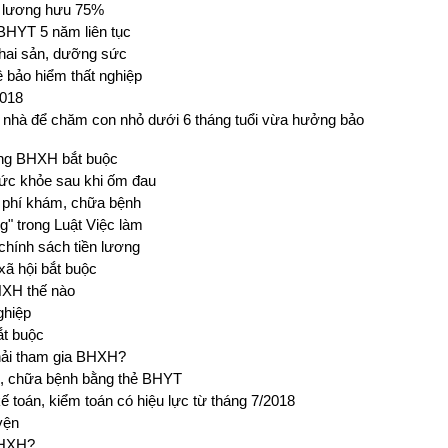
 lương hưu 75%
BHYT 5 năm liên tục
thai sản, dưỡng sức
ề bảo hiểm thất nghiệp
2018
 nhà để chăm con nhỏ dưới 6 tháng tuổi vừa hưởng bảo
óng BHXH bắt buộc
ức khỏe sau khi ốm đau
i phí khám, chữa bệnh
g" trong Luật Việc làm
chính sách tiền lương
xã hội bắt buộc
HXH thế nào
ghiệp
ắt buộc
hải tham gia BHXH?
h, chữa bệnh bằng thẻ BHYT
ế toán, kiểm toán có hiệu lực từ tháng 7/2018
yện
BHXH?