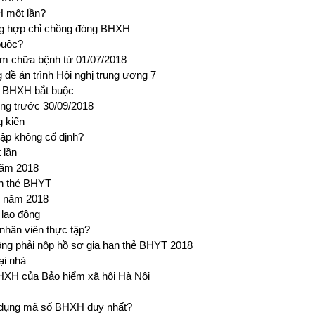
 một lần?
ờng hợp chỉ chồng đóng BHXH
buộc?
ám chữa bệnh từ 01/07/2018
đề án trình Hội nghị trung ương 7
o BHXH bắt buộc
ộng trước 30/09/2018
g kiến
ập không cố định?
 lần
năm 2018
rên thẻ BHYT
g năm 2018
lao động
hân viên thực tập?
ng phải nộp hồ sơ gia hạn thẻ BHYT 2018
ại nhà
BHXH của Bảo hiểm xã hội Hà Nội
ử dụng mã số BHXH duy nhất?