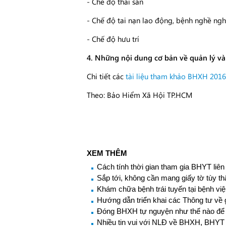
- Chế độ thai sản
- Chế độ tai nạn lao động, bệnh nghề ng
- Chế độ hưu trí
4. Những nội dung cơ bản về quản lý và 
Chi tiết các
tài liệu tham khảo BHXH 2016
Theo: Bảo Hiểm Xã Hội TP.HCM
XEM THÊM
Cách tính thời gian tham gia BHYT liên
Sắp tới, không cần mang giấy tờ tùy 
Khám chữa bệnh trái tuyến tại bệnh việ
Hướng dẫn triển khai các Thông tư về 
Đóng BHXH tự nguyện như thế nào để
Nhiều tin vui với NLĐ về BHXH, BHYT 