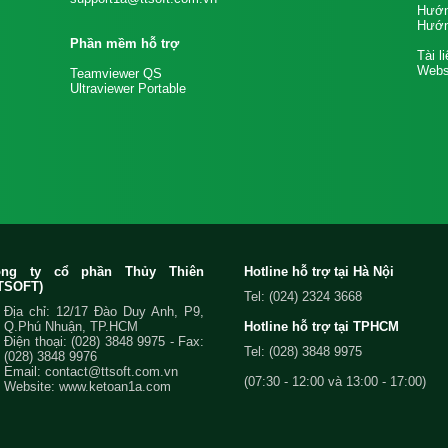
Hướn
Hướn
Phần mềm hỗ trợ
Tài l
Websi
Teamviewer QS
Ultraviewer Portable
ông ty cổ phần Thủy Thiên
Hotline hỗ trợ tại Hà Nội
TSOFT)
Tel: (024) 2324 3668
Địa chỉ: 12/17 Đào Duy Anh, P9,
Q.Phú Nhuận, TP.HCM
Hotline hỗ trợ tại TPHCM
Điện thoại:
(028) 3848 9975
- Fax:
Tel: (028) 3848 9975
(028) 3848 9976
Email:
contact@ttsoft.com.vn
(07:30 - 12:00 và 13:00 - 17:00)
Website: www.ketoan1a.com