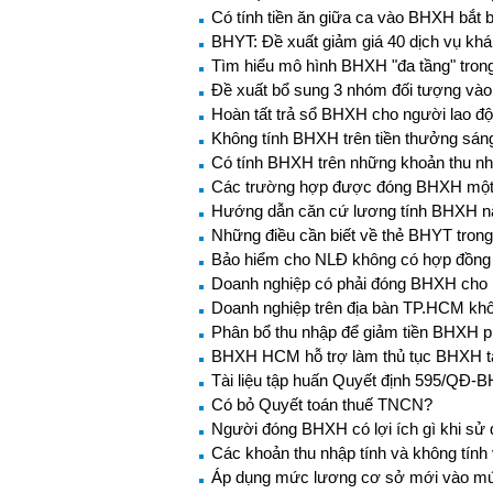
Có tính tiền ăn giữa ca vào BHXH bắt 
BHYT: Đề xuất giảm giá 40 dịch vụ kh
Tìm hiểu mô hình BHXH "đa tầng" trong 
Đề xuất bổ sung 3 nhóm đối tượng và
Hoàn tất trả sổ BHXH cho người lao đ
Không tính BHXH trên tiền thưởng sán
Có tính BHXH trên những khoản thu nh
Các trường hợp được đóng BHXH một
Hướng dẫn căn cứ lương tính BHXH 
Những điều cần biết về thẻ BHYT tron
Bảo hiểm cho NLĐ không có hợp đồng 
Doanh nghiệp có phải đóng BHXH cho n
Doanh nghiệp trên địa bàn TP.HCM khô
Phân bổ thu nhập để giảm tiền BHXH 
BHXH HCM hỗ trợ làm thủ tục BHXH t
Tài liệu tập huấn Quyết định 595/QĐ-
Có bỏ Quyết toán thuế TNCN?
Người đóng BHXH có lợi ích gì khi s
Các khoản thu nhập tính và không tín
Áp dụng mức lương cơ sở mới vào mứ