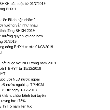
 BHXH bắt buộc từ 01/7/2019
hưởng BHXH
tiền lãi do nộp nhầm?
lợi hưởng vẫn như nhau
p tính đóng BHXH 2019
c hưởng quyền lợi cao hơn
ng 01/2019
ương đóng BHXH trước 01/03/2019
XH
bắt buộc với NLĐ trong năm 2019
 bệnh BHYT từ 15/12/2018
BHYT
buộc với NLĐ nước ngoài
NLĐ nước ngoài tại TP.HCM
BHYT từ ngày 1-12-2018
khám, chữa bệnh trái tuyến
 lương hưu 75%
BHYT 5 năm liên tục