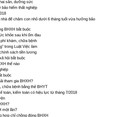
thai sản, dưỡng sức
ề bảo hiểm thất nghiệp
2018
 nhà để chăm con nhỏ dưới 6 tháng tuổi vừa hưởng bảo
óng BHXH bắt buộc
ức khỏe sau khi ốm đau
i phí khám, chữa bệnh
g" trong Luật Việc làm
chính sách tiền lương
xã hội bắt buộc
HXH thế nào
ghiệp
ắt buộc
hải tham gia BHXH?
h, chữa bệnh bằng thẻ BHYT
ế toán, kiểm toán có hiệu lực từ tháng 7/2018
yện
BHXH?
 một lần?
ờng hợp chỉ chồng đóng BHXH