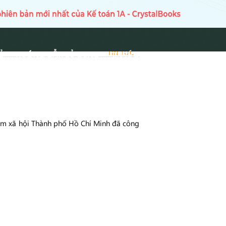
Ủ
HƯỚNG DẪN SỬ DỤNG
TIN TỨC
TIN TỨC
iểm xã hội Thành phố Hồ Chí Minh đã công