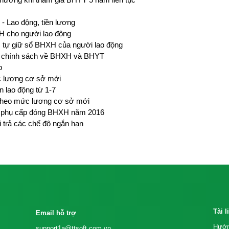
 - Lao động, tiền lương
XH cho người lao động
 tự giữ sổ BHXH của người lao động
ác chính sách về BHXH và BHYT
p
 lương cơ sở mới
 lao động từ 1-7
 theo mức lương cơ sở mới
g, phụ cấp đóng BHXH năm 2016
i trả các chế độ ngắn hạn
Tài 
Email hỗ trợ
Hướn
support1a@ttsoft.com.vn