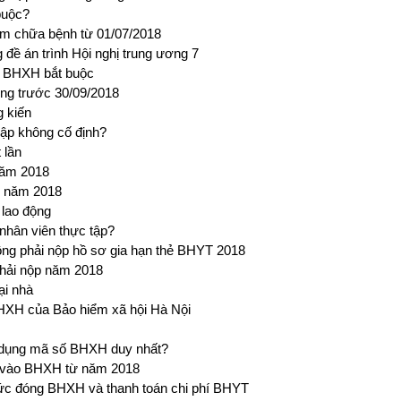
buộc?
ám chữa bệnh từ 01/07/2018
đề án trình Hội nghị trung ương 7
o BHXH bắt buộc
ộng trước 30/09/2018
g kiến
ập không cố định?
 lần
năm 2018
g năm 2018
lao động
hân viên thực tập?
ng phải nộp hồ sơ gia hạn thẻ BHYT 2018
phải nộp năm 2018
ại nhà
BHXH của Bảo hiểm xã hội Hà Nội
ử dụng mã số BHXH duy nhất?
h vào BHXH từ năm 2018
c đóng BHXH và thanh toán chi phí BHYT