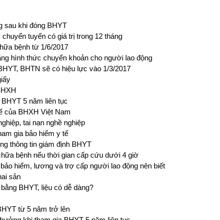
ng sau khi đóng BHYT
uyển tuyến có giá trị trong 12 tháng
hữa bệnh từ 1/6/2017
ng hình thức chuyển khoản cho người lao động
HYT, BHTN sẽ có hiệu lực vào 1/3/2017
giấy
 BHXH
 BHYT 5 năm liên tục
 tế của BHXH Việt Nam
nghiệp, tai nạn nghề nghiệp
ham gia bảo hiểm y tế
ống thông tin giám định BHYT
hữa bệnh nếu thời gian cấp cứu dưới 4 giờ
bảo hiểm, lương và trợ cấp người lao động nên biết
hai sản
 bằng BHYT, liệu có dễ dàng?
HYT từ 5 năm trở lên
hưởng khi tham gia BHYT 5 năm liên tục