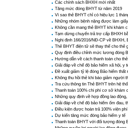
Các chính sách BHXH mới nhất
Tăng mức đóng BHYT từ năm 2019
Vì sao thẻ BHYT chỉ có hiệu lực 1 thá
Những nhóm bệnh nặng được làm giấy ch
Không cần mang thẻ BHYT khi khám c
Tạm dừng chuyển trả trợ cấp BHXH bằ
Nghị định 166/2016/NĐ-CP về BHXH, B
Thẻ BHYT điện tử sẽ thay thế cho thẻ 
Quy định điều chỉnh mức lương đóng
Hướng dẫn về cách thanh toán cho thẻ
Giải đáp về chế độ bảo hiểm xã hội, y
Đề xuất giảm tỷ lệ đóng Bảo hiểm thất 
Không thu hồi thẻ khi báo giảm người t
Tra cứu thông tin Thẻ BHYT trên hệ th
Thanh toán 100% chi phí cơ sở khám c
Những quy định về hợp đồng lao động, 
Giải đáp về chế độ bảo hiểm ốm đau, t
Điều kiện được hoàn trả 100% viện phí
Dự kiến tăng mức đóng bảo hiểm y tế
Thanh toán BHYT với đối tượng đóng B
Những quyền lợi người lao động được 