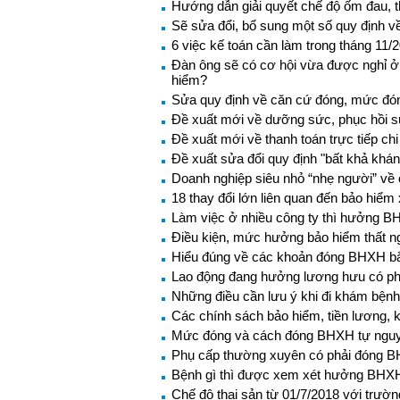
Hướng dẫn giải quyết chế độ ốm đau, 
Sẽ sửa đổi, bổ sung một số quy định v
6 việc kế toán cần làm trong tháng 11/
Đàn ông sẽ có cơ hội vừa được nghỉ ở
hiểm?
Sửa quy định về căn cứ đóng, mức đ
Đề xuất mới về dưỡng sức, phục hồi s
Đề xuất mới về thanh toán trực tiếp ch
Đề xuất sửa đổi quy định "bất khả khán
Doanh nghiệp siêu nhỏ “nhẹ người” về 
18 thay đổi lớn liên quan đến bảo hiểm 
Làm việc ở nhiều công ty thì hưởng B
Điều kiện, mức hưởng bảo hiểm thất n
Hiểu đúng về các khoản đóng BHXH b
Lao động đang hưởng lương hưu có p
Những điều cần lưu ý khi đi khám bện
Các chính sách bảo hiểm, tiền lương, k
Mức đóng và cách đóng BHXH tự ngu
Phụ cấp thường xuyên có phải đóng 
Bệnh gì thì được xem xét hưởng BHXH
Chế độ thai sản từ 01/7/2018 với trư