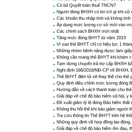
Có bỏ Quyết toán thuế TNCN?
Người đóng BHXH có lợi ích gì khi s
Các khoản thu nhập tính và không tín
Áp dụng mức lương cơ sở mới vào mứ
Các chính sách BHXH mới nhất
Tăng mức đóng BHYT từ năm 2019
Vì sao thẻ BHYT chỉ có hiệu lực 1 thá
Những nhóm bệnh nặng được làm giấy ch
Không cần mang thẻ BHYT khi khám c
Tạm dừng chuyển trả trợ cấp BHXH bằ
Nghị định 166/2016/NĐ-CP về BHXH, B
Thẻ BHYT điện tử sẽ thay thế cho thẻ 
Quy định điều chỉnh mức lương đóng
Hướng dẫn về cách thanh toán cho thẻ
Giải đáp về chế độ bảo hiểm xã hội, y
Đề xuất giảm tỷ lệ đóng Bảo hiểm thất 
Không thu hồi thẻ khi báo giảm người t
Tra cứu thông tin Thẻ BHYT trên hệ th
Những quy định về hợp đồng lao động, 
Giải đáp về chế độ bảo hiểm ốm đau, t