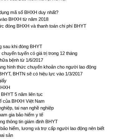
ử dụng mã số BHXH duy nhất?
h vào BHXH từ năm 2018
c đóng BHXH và thanh toán chi phí BHYT
ng sau khi đóng BHYT
uyển tuyến có giá trị trong 12 tháng
hữa bệnh từ 1/6/2017
ng hình thức chuyển khoản cho người lao động
HYT, BHTN sẽ có hiệu lực vào 1/3/2017
giấy
 BHXH
 BHYT 5 năm liên tục
 tế của BHXH Việt Nam
nghiệp, tai nạn nghề nghiệp
ham gia bảo hiểm y tế
ống thông tin giám định BHYT
bảo hiểm, lương và trợ cấp người lao động nên biết
hai sản