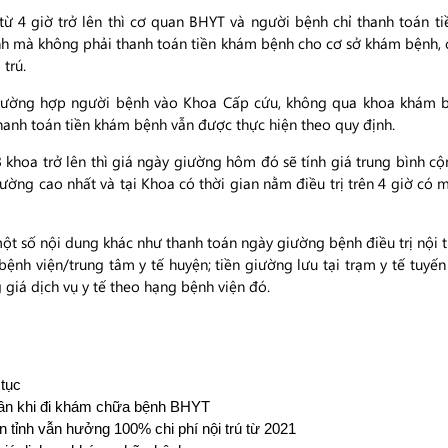
 từ 4 giờ trở lên thì cơ quan BHYT và người bệnh chỉ thanh toán tiề
định mà không phải thanh toán tiền khám bệnh cho cơ sở khám bệnh,
 trú.
rường hợp người bệnh vào Khoa Cấp cứu, không qua khoa khám b
hanh toán tiền khám bệnh vẫn được thực hiện theo quy định.
khoa trở lên thì giá ngày giường hôm đó sẽ tính giá trung bình cộ
iường cao nhất và tại Khoa có thời gian nằm điều trị trên 4 giờ có 
t số nội dung khác như thanh toán ngày giường bệnh điều trị nội tr
ệnh viện/trung tâm y tế huyện; tiền giường lưu tại trạm y tế tuyế
 giá dịch vụ y tế theo hạng bệnh viện đó.
 tục
thân khi đi khám chữa bệnh BHYT
n tỉnh vẫn hưởng 100% chi phí nội trú từ 2021