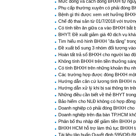
Mức đóng và cách đóng BHXH tự ngu
Phụ cấp thường xuyên có phải đóng 
Bệnh gì thì được xem xét hưởng BHXH
Chế độ thai sản từ 01/7/2018 với trư
Có tính tiền ăn giữa ca vào BHXH bắt 
BHYT: Đề xuất giảm giá 40 dịch vụ kh
Tìm hiểu mô hình BHXH "đa tầng" trong 
Đề xuất bổ sung 3 nhóm đối tượng và
Hoàn tất trả sổ BHXH cho người lao đ
Không tính BHXH trên tiền thưởng sán
Có tính BHXH trên những khoản thu nh
Các trường hợp được đóng BHXH một
Hướng dẫn căn cứ lương tính BHXH 
Hướng dẫn xử lý khi bị sai thông tin t
Những điều cần biết về thẻ BHYT tron
Bảo hiểm cho NLĐ không có hợp đồng 
Doanh nghiệp có phải đóng BHXH cho n
Doanh nghiệp trên địa bàn TP.HCM khô
Phân bổ thu nhập để giảm tiền BHXH 
BHXH HCM hỗ trợ làm thủ tục BHXH t
Tài liệu tập huấn Quyết định 595/QĐ-