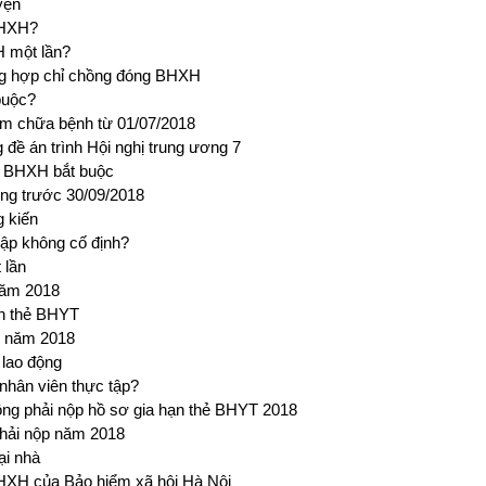
yện
BHXH?
 một lần?
ờng hợp chỉ chồng đóng BHXH
buộc?
ám chữa bệnh từ 01/07/2018
đề án trình Hội nghị trung ương 7
o BHXH bắt buộc
ộng trước 30/09/2018
g kiến
ập không cố định?
 lần
năm 2018
rên thẻ BHYT
g năm 2018
lao động
hân viên thực tập?
ng phải nộp hồ sơ gia hạn thẻ BHYT 2018
phải nộp năm 2018
ại nhà
BHXH của Bảo hiểm xã hội Hà Nội