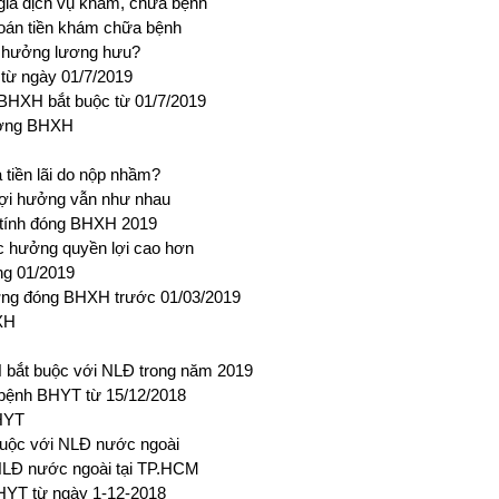
giá dịch vụ khám, chữa bệnh
oán tiền khám chữa bệnh
 hưởng lương hưu?
từ ngày 01/7/2019
 BHXH bắt buộc từ 01/7/2019
hưởng BHXH
tiền lãi do nộp nhầm?
lợi hưởng vẫn như nhau
p tính đóng BHXH 2019
c hưởng quyền lợi cao hơn
ng 01/2019
ương đóng BHXH trước 01/03/2019
XH
bắt buộc với NLĐ trong năm 2019
 bệnh BHYT từ 15/12/2018
BHYT
buộc với NLĐ nước ngoài
NLĐ nước ngoài tại TP.HCM
BHYT từ ngày 1-12-2018