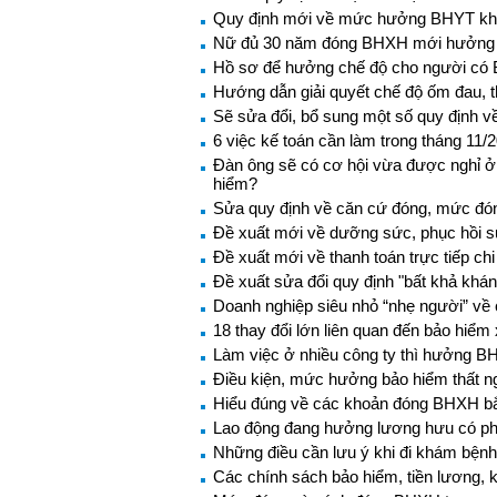
Quy định mới về mức hưởng BHYT khi 
Nữ đủ 30 năm đóng BHXH mới hưởng
Hồ sơ để hưởng chế độ cho người có 
Hướng dẫn giải quyết chế độ ốm đau, 
Sẽ sửa đổi, bổ sung một số quy định v
6 việc kế toán cần làm trong tháng 11/
Đàn ông sẽ có cơ hội vừa được nghỉ ở
hiểm?
Sửa quy định về căn cứ đóng, mức đ
Đề xuất mới về dưỡng sức, phục hồi s
Đề xuất mới về thanh toán trực tiếp ch
Đề xuất sửa đổi quy định "bất khả khán
Doanh nghiệp siêu nhỏ “nhẹ người” về 
18 thay đổi lớn liên quan đến bảo hiểm 
Làm việc ở nhiều công ty thì hưởng B
Điều kiện, mức hưởng bảo hiểm thất n
Hiểu đúng về các khoản đóng BHXH b
Lao động đang hưởng lương hưu có p
Những điều cần lưu ý khi đi khám bện
Các chính sách bảo hiểm, tiền lương, k