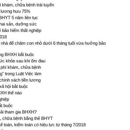
khám, chữa bệnh trái tuyến
 lương hưu 75%
BHYT 5 năm liên tục
thai sản, dưỡng sức
ề bảo hiểm thất nghiệp
2018
 nhà để chăm con nhỏ dưới 6 tháng tuổi vừa hưởng bảo
óng BHXH bắt buộc
ức khỏe sau khi ốm đau
i phí khám, chữa bệnh
g" trong Luật Việc làm
chính sách tiền lương
xã hội bắt buộc
HXH thế nào
ghiệp
ắt buộc
hải tham gia BHXH?
h, chữa bệnh bằng thẻ BHYT
ế toán, kiểm toán có hiệu lực từ tháng 7/2018