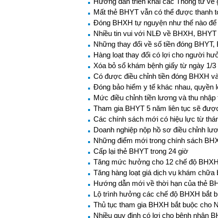
Hướng dẫn triển khai các Thông tư về 
Mất thẻ BHYT vẫn có thể được thanh t
Đóng BHXH tự nguyện như thế nào để
Nhiều tin vui với NLĐ về BHXH, BHYT 
Những thay đổi về số tiền đóng BHYT,
Hàng loạt thay đổi có lợi cho người 
Xóa bỏ sổ khám bệnh giấy từ ngày 1/3
Có được điều chỉnh tiền đóng BHXH và 
Đóng bảo hiểm y tế khác nhau, quyền 
Mức điều chỉnh tiền lương và thu nhậ
Tham gia BHYT 5 năm liên tục sẽ đượ
Các chính sách mới có hiệu lực từ thá
Doanh nghiệp nộp hồ sơ điều chỉnh l
Những điểm mới trong chính sách BH
Cấp lại thẻ BHYT trong 24 giờ
Tăng mức hưởng cho 12 chế độ BHXH 
Tăng hàng loạt giá dịch vụ khám chữa
Hướng dẫn mới về thời hạn của thẻ 
Lộ trình hưởng các chế độ BHXH bắt 
Thủ tục tham gia BHXH bắt buộc cho 
Nhiều quy định có lợi cho bệnh nhân 