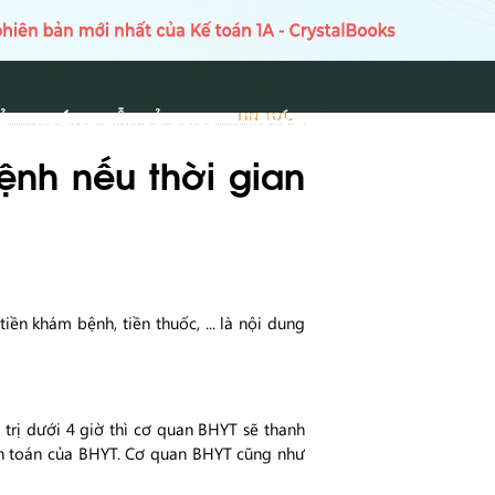
Ủ
HƯỚNG DẪN SỬ DỤNG
TIN TỨC
TIN TỨC
ệnh nếu thời gian
ền khám bệnh, tiền thuốc, ... là nội dung
trị dưới 4 giờ thì cơ quan BHYT sẽ thanh
anh toán của BHYT. Cơ quan BHYT cũng như