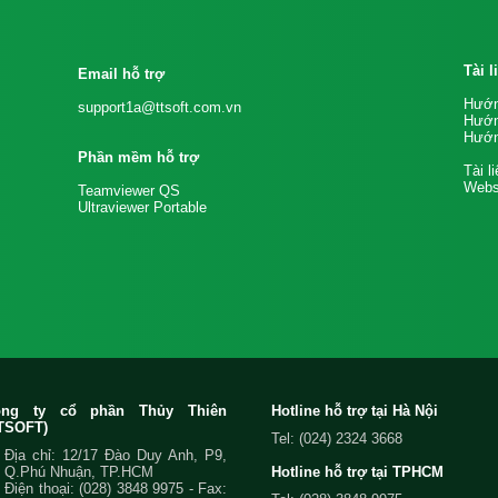
Tài 
Email hỗ trợ
Hướn
support1a@ttsoft.com.vn
Hướn
Hướn
Phần mềm hỗ trợ
Tài l
Websi
Teamviewer QS
Ultraviewer Portable
ông ty cổ phần Thủy Thiên
Hotline hỗ trợ tại Hà Nội
TSOFT)
Tel: (024) 2324 3668
Địa chỉ: 12/17 Đào Duy Anh, P9,
Q.Phú Nhuận, TP.HCM
Hotline hỗ trợ tại TPHCM
Điện thoại:
(028) 3848 9975
- Fax: