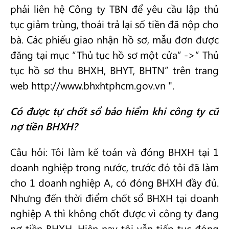
phải liên hệ Công ty TBN để yêu cầu lập thủ
tục giảm trùng, thoái trả lại số tiền đã nộp cho
bà. Các phiếu giao nhận hồ sơ, mẫu đơn được
đăng tại mục “Thủ tục hồ sơ một cửa” ->” Thủ
tục hồ sơ thu BHXH, BHYT, BHTN” trên trang
web http://www.bhxhtphcm.gov.vn ".
Có được tự chốt sổ bảo hiểm khi công ty cũ
nợ tiền BHXH?
Câu hỏi: Tôi làm kế toán và đóng BHXH tại 1
doanh nghiệp trong nước, trước đó tôi đã làm
cho 1 doanh nghiệp A, có đóng BHXH đầy đủ.
Nhưng đến thời điểm chốt sổ BHXH tại doanh
nghiệp A thì không chốt được vì công ty đang
nợ tiền BHXH. Hiện nay tôi vẫn tiếp tục đóng