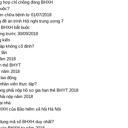
ờng hợp chỉ chồng đóng BHXH
buộc?
ám chữa bệnh từ 01/07/2018
đề án trình Hội nghị trung ương 7
o BHXH bắt buộc
ộng trước 30/09/2018
g kiến
ập không cố định?
 lần
năm 2018
rên thẻ BHYT
g năm 2018
lao động
hân viên thực tập?
ng phải nộp hồ sơ gia hạn thẻ BHYT 2018
phải nộp năm 2018
ại nhà
BHXH của Bảo hiểm xã hội Hà Nội
ử dụng mã số BHXH duy nhất?
h vào BHXH từ năm 2018