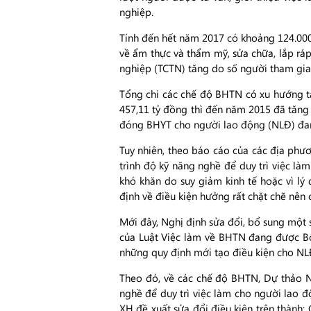
nghiệp.
Tính đến hết năm 2017 có khoảng 124.000
về ẩm thực và thẩm mỹ, sửa chữa, lắp ráp
nghiệp (TCTN) tăng do số người tham gi
Tổng chi các chế độ BHTN có xu hướng t
457,11 tỷ đồng thì đến năm 2015 đã tăng l
đóng BHYT cho người lao động (NLĐ) đa
Tuy nhiên, theo báo cáo của các địa phư
trình độ kỹ năng nghề để duy trì việc l
khó khăn do suy giảm kinh tế hoặc vì lý
định về điều kiện hưởng rất chặt chẽ nên
Mới đây, Nghị định sửa đổi, bổ sung một 
của Luật Việc làm về BHTN đang được Bộ
những quy định mới tạo điều kiện cho NL
Theo đó, về các chế độ BHTN, Dự thảo N
nghề để duy trì việc làm cho người lao 
XH đề xuất sửa đổi điều kiện trên thành: