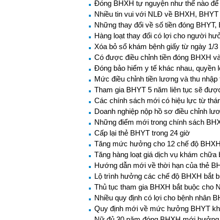
Đóng BHXH tự nguyện như thế nào để
Nhiều tin vui với NLĐ về BHXH, BHYT 
Những thay đổi về số tiền đóng BHYT,
Hàng loạt thay đổi có lợi cho người 
Xóa bỏ sổ khám bệnh giấy từ ngày 1/3
Có được điều chỉnh tiền đóng BHXH và 
Đóng bảo hiểm y tế khác nhau, quyền 
Mức điều chỉnh tiền lương và thu nhậ
Tham gia BHYT 5 năm liên tục sẽ đượ
Các chính sách mới có hiệu lực từ thá
Doanh nghiệp nộp hồ sơ điều chỉnh l
Những điểm mới trong chính sách BH
Cấp lại thẻ BHYT trong 24 giờ
Tăng mức hưởng cho 12 chế độ BHXH 
Tăng hàng loạt giá dịch vụ khám chữa
Hướng dẫn mới về thời hạn của thẻ 
Lộ trình hưởng các chế độ BHXH bắt 
Thủ tục tham gia BHXH bắt buộc cho 
Nhiều quy định có lợi cho bệnh nhân 
Quy định mới về mức hưởng BHYT khi 
Nữ đủ 30 năm đóng BHXH mới hưởng