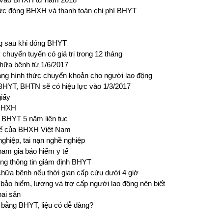
c đóng BHXH và thanh toán chi phí BHYT
ng sau khi đóng BHYT
uyển tuyến có giá trị trong 12 tháng
hữa bệnh từ 1/6/2017
ng hình thức chuyển khoản cho người lao động
HYT, BHTN sẽ có hiệu lực vào 1/3/2017
giấy
 BHXH
 BHYT 5 năm liên tục
 tế của BHXH Việt Nam
nghiệp, tai nạn nghề nghiệp
ham gia bảo hiểm y tế
ống thông tin giám định BHYT
hữa bệnh nếu thời gian cấp cứu dưới 4 giờ
bảo hiểm, lương và trợ cấp người lao động nên biết
hai sản
 bằng BHYT, liệu có dễ dàng?