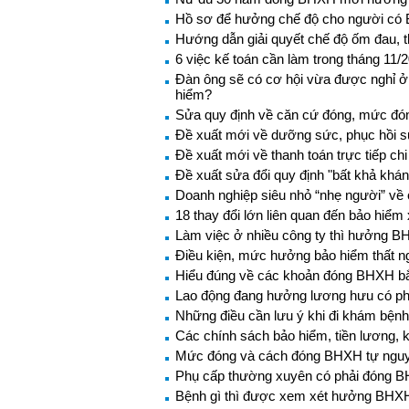
Hồ sơ để hưởng chế độ cho người có 
Hướng dẫn giải quyết chế độ ốm đau, 
6 việc kế toán cần làm trong tháng 11/
Đàn ông sẽ có cơ hội vừa được nghỉ ở
hiểm?
Sửa quy định về căn cứ đóng, mức đ
Đề xuất mới về dưỡng sức, phục hồi s
Đề xuất mới về thanh toán trực tiếp ch
Đề xuất sửa đổi quy định "bất khả khán
Doanh nghiệp siêu nhỏ “nhẹ người” về 
18 thay đổi lớn liên quan đến bảo hiểm 
Làm việc ở nhiều công ty thì hưởng B
Điều kiện, mức hưởng bảo hiểm thất n
Hiểu đúng về các khoản đóng BHXH b
Lao động đang hưởng lương hưu có p
Những điều cần lưu ý khi đi khám bện
Các chính sách bảo hiểm, tiền lương, k
Mức đóng và cách đóng BHXH tự ngu
Phụ cấp thường xuyên có phải đóng 
Bệnh gì thì được xem xét hưởng BHXH