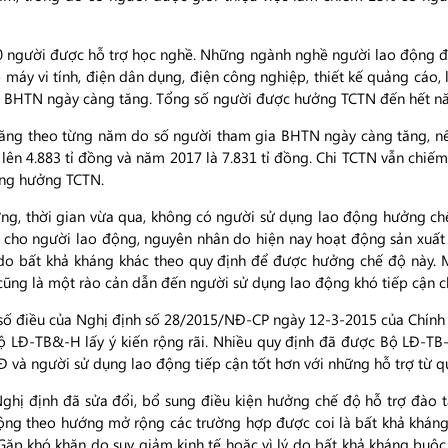
 người được hỗ trợ học nghề. Những ngành nghề người lao động đă
 máy vi tính, điện dân dụng, điện công nghiệp, thiết kế quảng cáo,
a BHTN ngày càng tăng. Tổng số người được hưởng TCTN đến hết nă
ăng theo từng năm do số người tham gia BHTN ngày càng tăng, n
ên 4.883 tỉ đồng và năm 2017 là 7.831 tỉ đồng. Chi TCTN vẫn chiếm t
ng hưởng TCTN.
ơng, thời gian vừa qua, không có người sử dụng lao động hưởng ch
àm cho người lao động, nguyên nhân do hiện nay hoạt động sản xu
 do bất khả kháng khác theo quy định để được hưởng chế độ này. 
 cũng là một rào cản dẫn đến người sử dụng lao động khó tiếp cận c
số điều của Nghị định số 28/2015/NĐ-CP ngày 12-3-2015 của Chính p
 LĐ-TB&-H lấy ý kiến rộng rãi. Nhiều quy định đã được Bộ LĐ-TB-
Đ và người sử dụng lao động tiếp cận tốt hơn với những hỗ trợ từ 
ghị định đã sửa đổi, bổ sung điều kiện hưởng chế độ hỗ trợ đào t
động theo hướng mở rộng các trường hợp được coi là bất khả kháng.
 Gặp khó khăn do suy giảm kinh tế hoặc vì lý do bất khả kháng buộ