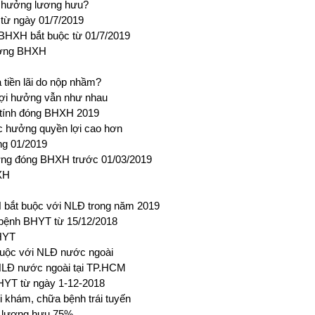
 hưởng lương hưu?
từ ngày 01/7/2019
 BHXH bắt buộc từ 01/7/2019
hưởng BHXH
tiền lãi do nộp nhầm?
lợi hưởng vẫn như nhau
p tính đóng BHXH 2019
c hưởng quyền lợi cao hơn
ng 01/2019
ương đóng BHXH trước 01/03/2019
XH
bắt buộc với NLĐ trong năm 2019
 bệnh BHYT từ 15/12/2018
BHYT
buộc với NLĐ nước ngoài
NLĐ nước ngoài tại TP.HCM
BHYT từ ngày 1-12-2018
khám, chữa bệnh trái tuyến
 lương hưu 75%