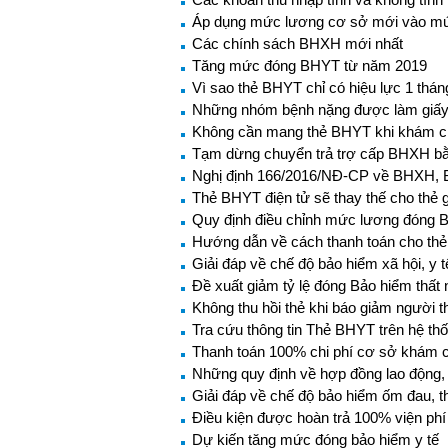
Áp dụng mức lương cơ sở mới vào mứ
Các chính sách BHXH mới nhất
Tăng mức đóng BHYT từ năm 2019
Vì sao thẻ BHYT chỉ có hiệu lực 1 thá
Những nhóm bệnh nặng được làm giấy ch
Không cần mang thẻ BHYT khi khám c
Tạm dừng chuyển trả trợ cấp BHXH bằ
Nghị định 166/2016/NĐ-CP về BHXH, B
Thẻ BHYT điện tử sẽ thay thế cho thẻ 
Quy định điều chỉnh mức lương đóng
Hướng dẫn về cách thanh toán cho thẻ
Giải đáp về chế độ bảo hiểm xã hội, y
Đề xuất giảm tỷ lệ đóng Bảo hiểm thất 
Không thu hồi thẻ khi báo giảm người t
Tra cứu thông tin Thẻ BHYT trên hệ th
Thanh toán 100% chi phí cơ sở khám c
Những quy định về hợp đồng lao động, 
Giải đáp về chế độ bảo hiểm ốm đau, t
Điều kiện được hoàn trả 100% viện phí
Dự kiến tăng mức đóng bảo hiểm y tế