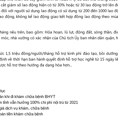
 cắt giảm số lao động hiện có từ 30% hoặc từ 30 lao động trở lên 
n đối với người sử dụng lao động có sử dụng từ 200 đến 1000 lao độ
lao động, không kể lao động giao kết hợp đồng lao động theo mùa 
áng nêu trên, bao gồm: Hỏa hoạn, lũ lụt, động đất, sóng thần, đị
y móc, nhà xưởng có xác nhận của Chủ tịch Ủy ban nhân dân quận, hu
c 1,5 triệu đồng/người/tháng hỗ trợ kinh phí đào tạo, bồi dưỡng
định về thời hạn ban hành quyết định hỗ trợ học nghề từ 15 ngày 
ược hỗ trợ theo hướng đa dạng hóa hơn...
 tục
thân khi đi khám chữa bệnh BHYT
n tỉnh vẫn hưởng 100% chi phí nội trú từ 2021
giá dịch vụ khám, chữa bệnh
oán tiền khám chữa bệnh