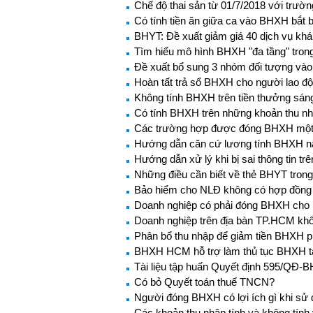
Chế độ thai sản từ 01/7/2018 với trư
Có tính tiền ăn giữa ca vào BHXH bắt 
BHYT: Đề xuất giảm giá 40 dịch vụ kh
Tìm hiểu mô hình BHXH "đa tầng" trong 
Đề xuất bổ sung 3 nhóm đối tượng và
Hoàn tất trả sổ BHXH cho người lao đ
Không tính BHXH trên tiền thưởng sán
Có tính BHXH trên những khoản thu nh
Các trường hợp được đóng BHXH một
Hướng dẫn căn cứ lương tính BHXH 
Hướng dẫn xử lý khi bị sai thông tin t
Những điều cần biết về thẻ BHYT tron
Bảo hiểm cho NLĐ không có hợp đồng 
Doanh nghiệp có phải đóng BHXH cho n
Doanh nghiệp trên địa bàn TP.HCM khô
Phân bổ thu nhập để giảm tiền BHXH 
BHXH HCM hỗ trợ làm thủ tục BHXH t
Tài liệu tập huấn Quyết định 595/QĐ-
Có bỏ Quyết toán thuế TNCN?
Người đóng BHXH có lợi ích gì khi s
Các khoản thu nhập tính và không tín