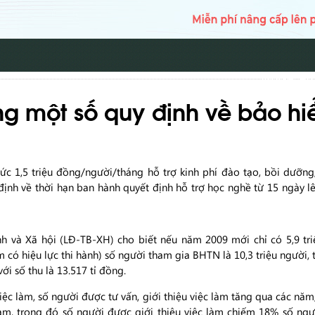
TRANG CH
ng một số quy định về bảo hi
c 1,5 triệu đồng/người/tháng hỗ trợ kinh phí đào tạo, bồi dưỡng
định về thời hạn ban hành quyết định hỗ trợ học nghề từ 15 ngày 
h và Xã hội (LĐ-TB-XH) cho biết nếu năm 2009 mới chỉ có 5,9 tr
àm có hiệu lực thi hành) số người tham gia BHTN là 10,3 triệu người
ới số thu là 13.517 tỉ đồng.
ệc làm, số người được tư vấn, giới thiệu việc làm tăng qua các năm
 làm, trong đó số người được giới thiệu việc làm chiếm 18% số ng