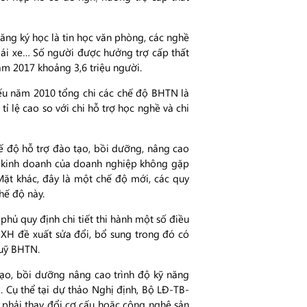
ng ký học là tin học văn phòng, các nghề
 lái xe… Số người được hưởng trợ cấp thất
m 2017 khoảng 3,6 triệu người.
ếu năm 2010 tổng chi các chế độ BHTN là
ỉ lệ cao so với chi hỗ trợ học nghề và chi
ế độ hỗ trợ đào tạo, bồi dưỡng, nâng cao
ất kinh doanh của doanh nghiệp không gặp
Mặt khác, đây là một chế độ mới, các quy
hế độ này.
hủ quy định chi tiết thi hành một số điều
XH đề xuất sửa đổi, bổ sung trong đó có
quỹ BHTN.
ạo, bồi dưỡng nâng cao trình độ kỹ năng
 Cụ thể tại dự thảo Nghị định, Bộ LĐ-TB-
c phải thay đổi cơ cấu hoặc công nghệ sản