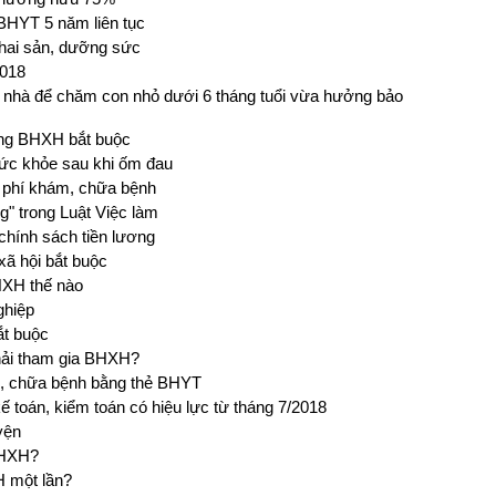
BHYT 5 năm liên tục
thai sản, dưỡng sức
2018
 nhà để chăm con nhỏ dưới 6 tháng tuổi vừa hưởng bảo
óng BHXH bắt buộc
ức khỏe sau khi ốm đau
i phí khám, chữa bệnh
g" trong Luật Việc làm
chính sách tiền lương
xã hội bắt buộc
HXH thế nào
ghiệp
ắt buộc
hải tham gia BHXH?
h, chữa bệnh bằng thẻ BHYT
ế toán, kiểm toán có hiệu lực từ tháng 7/2018
yện
BHXH?
 một lần?