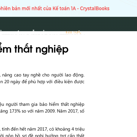
Ủ
HƯỚNG DẪN SỬ DỤNG
TIN TỨC
TIN TỨC
ểm thất nghiệp
, nâng cao tay nghề cho người lao động.
lên 20 ngày để phù hợp với điều kiện được
iệu người tham gia bảo hiểm thất nghiệp
, tăng 173% so với năm 2009. Năm 2017, số
, tính đến hết năm 2017, có khoảng 4 triệu
ười nộp hồ sơ đề nghị hưởng trợ cấp thất