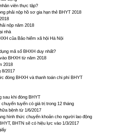
hân viên thực tập?
ng phải nộp hồ sơ gia hạn thẻ BHYT 2018
/2018
phải nộp năm 2018
ại nhà
BHXH của Bảo hiểm xã hội Hà Nội
ử dụng mã số BHXH duy nhất?
h vào BHXH từ năm 2018
m 2018
g 8/2017
c đóng BHXH và thanh toán chi phí BHYT
ng sau khi đóng BHYT
uyển tuyến có giá trị trong 12 tháng
hữa bệnh từ 1/6/2017
ng hình thức chuyển khoản cho người lao động
HYT, BHTN sẽ có hiệu lực vào 1/3/2017
giấy