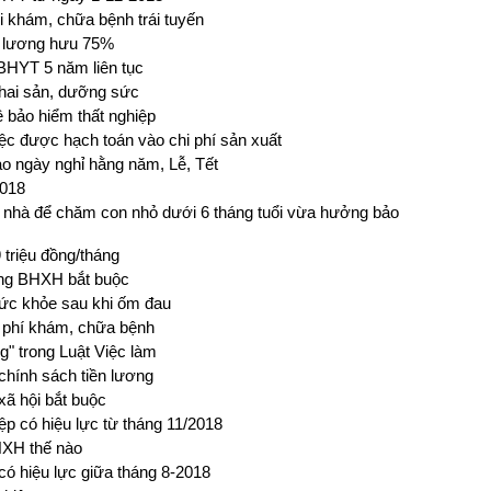
khám, chữa bệnh trái tuyến
 lương hưu 75%
BHYT 5 năm liên tục
thai sản, dưỡng sức
ề bảo hiểm thất nghiệp
 việc được hạch toán vào chi phí sản xuất
o ngày nghỉ hằng năm, Lễ, Tết
2018
 nhà để chăm con nhỏ dưới 6 tháng tuổi vừa hưởng bảo
 triệu đồng/tháng
óng BHXH bắt buộc
ức khỏe sau khi ốm đau
i phí khám, chữa bệnh
g" trong Luật Việc làm
chính sách tiền lương
xã hội bắt buộc
ệp có hiệu lực từ tháng 11/2018
HXH thế nào
có hiệu lực giữa tháng 8-2018