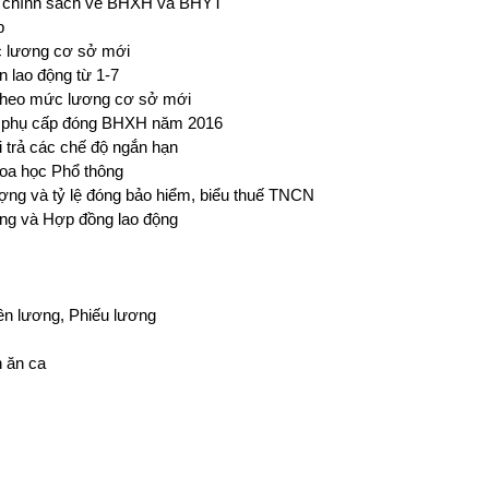
ác chính sách về BHXH và BHYT
p
 lương cơ sở mới
 lao động từ 1-7
 theo mức lương cơ sở mới
g, phụ cấp đóng BHXH năm 2016
i trả các chế độ ngắn hạn
hoa học Phổ thông
tượng và tỷ lệ đóng bảo hiểm, biểu thuế TNCN
ơng và Hợp đồng lao động
ền lương, Phiếu lương
n ăn ca