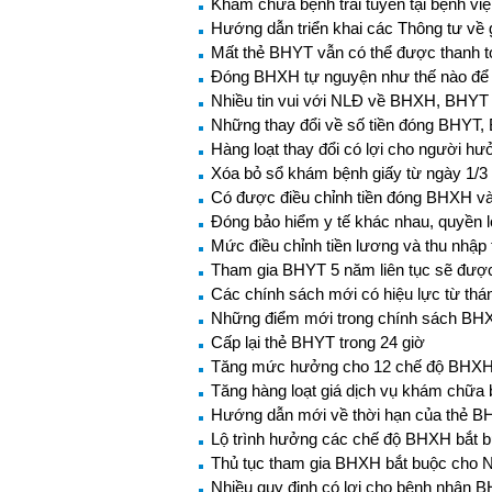
Khám chữa bệnh trái tuyến tại bệnh việ
Hướng dẫn triển khai các Thông tư về 
Mất thẻ BHYT vẫn có thể được thanh t
Đóng BHXH tự nguyện như thế nào để
Nhiều tin vui với NLĐ về BHXH, BHYT 
Những thay đổi về số tiền đóng BHYT,
Hàng loạt thay đổi có lợi cho người 
Xóa bỏ sổ khám bệnh giấy từ ngày 1/3
Có được điều chỉnh tiền đóng BHXH và 
Đóng bảo hiểm y tế khác nhau, quyền 
Mức điều chỉnh tiền lương và thu nhậ
Tham gia BHYT 5 năm liên tục sẽ đượ
Các chính sách mới có hiệu lực từ thá
Những điểm mới trong chính sách BH
Cấp lại thẻ BHYT trong 24 giờ
Tăng mức hưởng cho 12 chế độ BHXH 
Tăng hàng loạt giá dịch vụ khám chữa
Hướng dẫn mới về thời hạn của thẻ 
Lộ trình hưởng các chế độ BHXH bắt 
Thủ tục tham gia BHXH bắt buộc cho 
Nhiều quy định có lợi cho bệnh nhân 