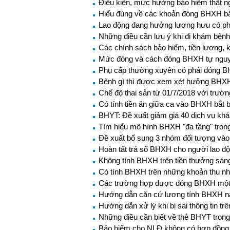
Điều kiện, mức hưởng bảo hiểm thất n
Hiểu đúng về các khoản đóng BHXH b
Lao động đang hưởng lương hưu có p
Những điều cần lưu ý khi đi khám bện
Các chính sách bảo hiểm, tiền lương, k
Mức đóng và cách đóng BHXH tự ngu
Phụ cấp thường xuyên có phải đóng 
Bệnh gì thì được xem xét hưởng BHXH
Chế độ thai sản từ 01/7/2018 với trư
Có tính tiền ăn giữa ca vào BHXH bắt 
BHYT: Đề xuất giảm giá 40 dịch vụ kh
Tìm hiểu mô hình BHXH "đa tầng" trong 
Đề xuất bổ sung 3 nhóm đối tượng và
Hoàn tất trả sổ BHXH cho người lao đ
Không tính BHXH trên tiền thưởng sán
Có tính BHXH trên những khoản thu nh
Các trường hợp được đóng BHXH một
Hướng dẫn căn cứ lương tính BHXH 
Hướng dẫn xử lý khi bị sai thông tin t
Những điều cần biết về thẻ BHYT tron
Bảo hiểm cho NLĐ không có hợp đồng 