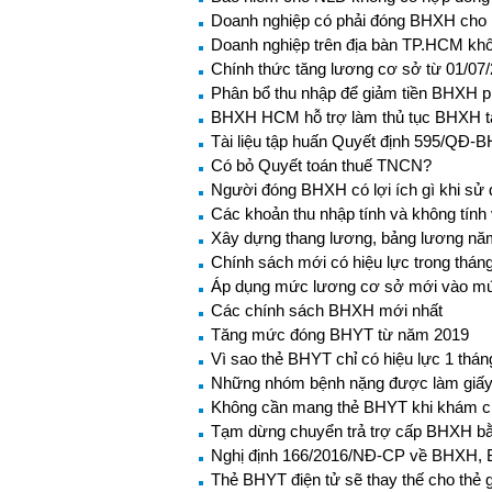
Doanh nghiệp có phải đóng BHXH cho n
Doanh nghiệp trên địa bàn TP.HCM khô
Chính thức tăng lương cơ sở từ 01/07
Phân bổ thu nhập để giảm tiền BHXH 
BHXH HCM hỗ trợ làm thủ tục BHXH t
Tài liệu tập huấn Quyết định 595/QĐ-
Có bỏ Quyết toán thuế TNCN?
Người đóng BHXH có lợi ích gì khi s
Các khoản thu nhập tính và không tín
Xây dựng thang lương, bảng lương nă
Chính sách mới có hiệu lực trong thán
Áp dụng mức lương cơ sở mới vào mứ
Các chính sách BHXH mới nhất
Tăng mức đóng BHYT từ năm 2019
Vì sao thẻ BHYT chỉ có hiệu lực 1 thá
Những nhóm bệnh nặng được làm giấy ch
Không cần mang thẻ BHYT khi khám c
Tạm dừng chuyển trả trợ cấp BHXH bằ
Nghị định 166/2016/NĐ-CP về BHXH, B
Thẻ BHYT điện tử sẽ thay thế cho thẻ 