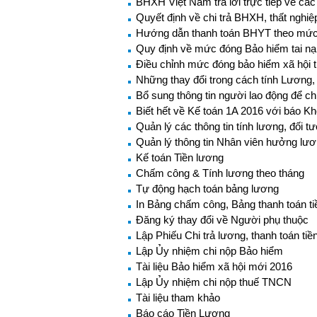
BHXH Việt Nam trả lời trực tiếp về c
Quyết định về chi trả BHXH, thất nghiệ
Hướng dẫn thanh toán BHYT theo mức
Quy định về mức đóng Bảo hiểm tai nạn
Điều chỉnh mức đóng bảo hiểm xã hội
Những thay đổi trong cách tính Lươn
Bổ sung thông tin người lao động để ch
Biết hết về Kế toán 1A 2016 với báo K
Quản lý các thông tin tính lương, đối 
Quản lý thông tin Nhân viên hưởng lư
Kế toán Tiền lương
Chấm công & Tính lương theo tháng
Tự động hạch toán bảng lương
In Bảng chấm công, Bảng thanh toán ti
Đăng ký thay đổi về Người phụ thuộc
Lập Phiếu Chi trả lương, thanh toán tiề
Lập Ủy nhiệm chi nộp Bảo hiểm
Tài liệu Bảo hiểm xã hội mới 2016
Lập Ủy nhiệm chi nộp thuế TNCN
Tài liệu tham khảo
Báo cáo Tiền Lương