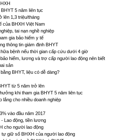
 BHXH
 BHYT 5 năm liên tục
 lên 1,3 triệu/tháng
 tế của BHXH Việt Nam
nghiệp, tai nạn nghề nghiệp
ham gia bảo hiểm y tế
ống thông tin giám định BHYT
hữa bệnh nếu thời gian cấp cứu dưới 4 giờ
bảo hiểm, lương và trợ cấp người lao động nên biết
hai sản
 bằng BHYT, liệu có dễ dàng?
HYT từ 5 năm trở lên
hưởng khi tham gia BHYT 5 năm liên tục
lo lắng cho nhiều doanh nghiệp
 7,3% vào đầu năm 2017
 - Lao động, tiền lương
XH cho người lao động
 tự giữ sổ BHXH của người lao động