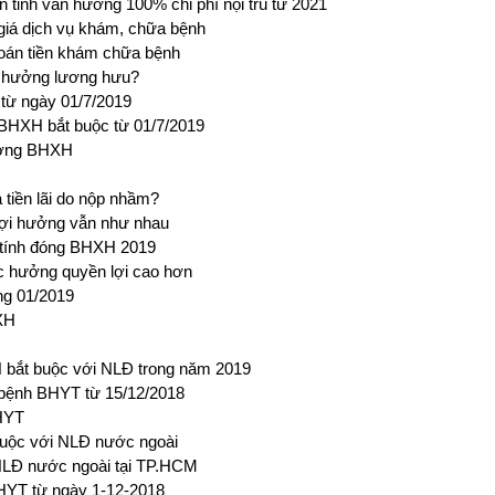
n tỉnh vẫn hưởng 100% chi phí nội trú từ 2021
giá dịch vụ khám, chữa bệnh
oán tiền khám chữa bệnh
 hưởng lương hưu?
từ ngày 01/7/2019
 BHXH bắt buộc từ 01/7/2019
hưởng BHXH
tiền lãi do nộp nhầm?
lợi hưởng vẫn như nhau
p tính đóng BHXH 2019
c hưởng quyền lợi cao hơn
ng 01/2019
XH
bắt buộc với NLĐ trong năm 2019
 bệnh BHYT từ 15/12/2018
BHYT
buộc với NLĐ nước ngoài
NLĐ nước ngoài tại TP.HCM
BHYT từ ngày 1-12-2018