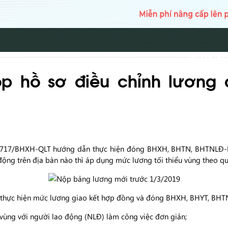
TRANG CH
p hồ sơ điều chỉnh lương
17/BHXH-QLT hướng dẫn thực hiện đóng BHXH, BHTN, BHTNLĐ-BN
ng trên địa bàn nào thì áp dụng mức lương tối thiểu vùng theo quy
ải thực hiện mức lương giao kết hợp đồng và đóng BHXH, BHYT, B
 vùng với người lao động (NLĐ) làm công việc đơn giản;