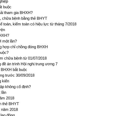
ghiệp
ắt buộc
hải tham gia BHXH?
h, chữa bệnh bằng thẻ BHYT
ế toán, kiểm toán có hiệu lực từ tháng 7/2018
yện
BHXH?
 một lần?
ờng hợp chỉ chồng đóng BHXH
buộc?
ám chữa bệnh từ 01/07/2018
đề án trình Hội nghị trung ương 7
o BHXH bắt buộc
ộng trước 30/09/2018
g kiến
ập không cố định?
 lần
năm 2018
rên thẻ BHYT
g năm 2018
lao động