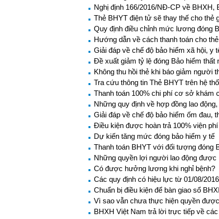
Nghị định 166/2016/NĐ-CP về BHXH, B
Thẻ BHYT điện tử sẽ thay thế cho thẻ 
Quy định điều chỉnh mức lương đóng
Hướng dẫn về cách thanh toán cho thẻ
Giải đáp về chế độ bảo hiểm xã hội, y
Đề xuất giảm tỷ lệ đóng Bảo hiểm thất 
Không thu hồi thẻ khi báo giảm người t
Tra cứu thông tin Thẻ BHYT trên hệ th
Thanh toán 100% chi phí cơ sở khám c
Những quy định về hợp đồng lao động, 
Giải đáp về chế độ bảo hiểm ốm đau, t
Điều kiện được hoàn trả 100% viện phí
Dự kiến tăng mức đóng bảo hiểm y tế
Thanh toán BHYT với đối tượng đóng B
Những quyền lợi người lao động được 
Có được hưởng lương khi nghỉ bệnh?
Các quy định có hiệu lực từ 01/08/2016
Chuẩn bị điều kiện để bàn giao sổ BH
Vì sao vẫn chưa thực hiện quyền được
BHXH Việt Nam trả lời trực tiếp về c