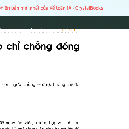
Ủ
HƯỚNG DẪN SỬ DỤNG
TIN TỨC
TIN TỨC
ợp chỉ chồng đóng
h con, người chồng sẽ được hưởng chế độ
05 ngày làm việc; trường hợp vợ sinh con
nghỉ 10 ngày làm việc, sinh ba trở lên thì