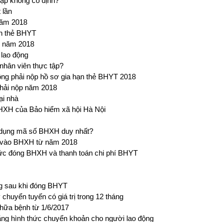
ập không cố định?
 lần
năm 2018
rên thẻ BHYT
g năm 2018
lao động
hân viên thực tập?
ng phải nộp hồ sơ gia hạn thẻ BHYT 2018
phải nộp năm 2018
ại nhà
BHXH của Bảo hiểm xã hội Hà Nội
ử dụng mã số BHXH duy nhất?
h vào BHXH từ năm 2018
c đóng BHXH và thanh toán chi phí BHYT
ng sau khi đóng BHYT
uyển tuyến có giá trị trong 12 tháng
hữa bệnh từ 1/6/2017
ng hình thức chuyển khoản cho người lao động