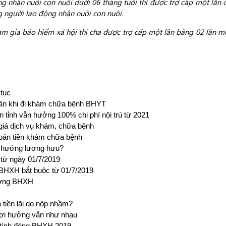
g nhận nuôi con nuôi dưới 06 tháng tuổi thì được trợ cấp một lần
g người lao động nhận nuôi con nuôi.
m gia bảo hiểm xã hội thì cha được trợ cấp một lần bằng 02 lần m
 tục
thân khi đi khám chữa bệnh BHYT
n tỉnh vẫn hưởng 100% chi phí nội trú từ 2021
giá dịch vụ khám, chữa bệnh
oán tiền khám chữa bệnh
 hưởng lương hưu?
từ ngày 01/7/2019
 BHXH bắt buộc từ 01/7/2019
hưởng BHXH
tiền lãi do nộp nhầm?
lợi hưởng vẫn như nhau
p tính đóng BHXH 2019