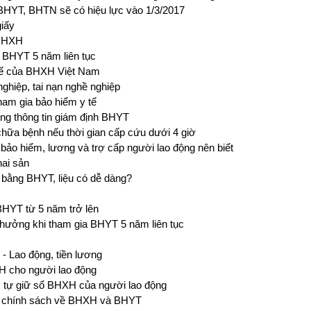
HYT, BHTN sẽ có hiệu lực vào 1/3/2017
giấy
 BHXH
 BHYT 5 năm liên tục
 tế của BHXH Việt Nam
nghiệp, tai nạn nghề nghiệp
ham gia bảo hiểm y tế
ống thông tin giám định BHYT
hữa bệnh nếu thời gian cấp cứu dưới 4 giờ
bảo hiểm, lương và trợ cấp người lao động nên biết
hai sản
 bằng BHYT, liệu có dễ dàng?
HYT từ 5 năm trở lên
hưởng khi tham gia BHYT 5 năm liên tục
 - Lao động, tiền lương
XH cho người lao động
 tự giữ sổ BHXH của người lao động
ác chính sách về BHXH và BHYT