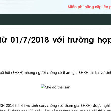
TRANG CH
từ 01/7/2018 với trường h
xã hội (BHXH) nhưng người chồng có tham gia BHXH thì khi vợ sin
H 2014 thì khi vợ sinh con, chồng (có tham gia BHXH) được nghỉ 
n tuổi được nghỉ 07 ngày làm việc; trường hợp vợ sinh đôi thì được 