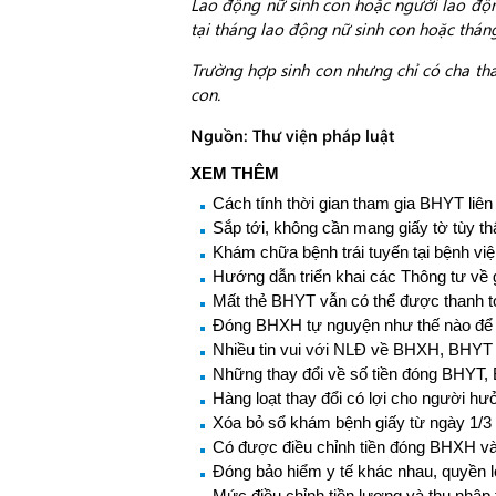
Lao động nữ sinh con hoặc người lao độn
tại tháng lao động nữ sinh con hoặc thán
Trường hợp sinh con nhưng chỉ có cha tha
con.
Nguồn: Thư viện pháp luật
XEM THÊM
Cách tính thời gian tham gia BHYT liên
Sắp tới, không cần mang giấy tờ tùy 
Khám chữa bệnh trái tuyến tại bệnh việ
Hướng dẫn triển khai các Thông tư về 
Mất thẻ BHYT vẫn có thể được thanh t
Đóng BHXH tự nguyện như thế nào để
Nhiều tin vui với NLĐ về BHXH, BHYT 
Những thay đổi về số tiền đóng BHYT,
Hàng loạt thay đổi có lợi cho người 
Xóa bỏ sổ khám bệnh giấy từ ngày 1/3
Có được điều chỉnh tiền đóng BHXH và 
Đóng bảo hiểm y tế khác nhau, quyền 
Mức điều chỉnh tiền lương và thu nhậ