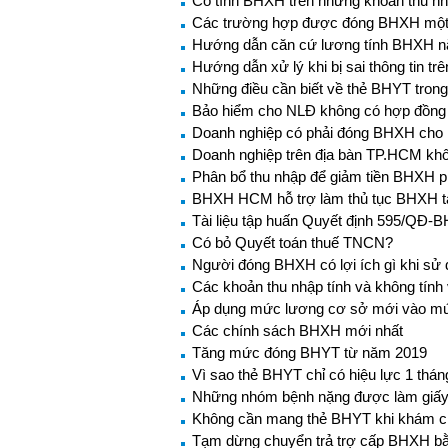
Có tính BHXH trên những khoản thu nh
Các trường hợp được đóng BHXH một
Hướng dẫn căn cứ lương tính BHXH 
Hướng dẫn xử lý khi bị sai thông tin t
Những điều cần biết về thẻ BHYT tron
Bảo hiểm cho NLĐ không có hợp đồng 
Doanh nghiệp có phải đóng BHXH cho n
Doanh nghiệp trên địa bàn TP.HCM khô
Phân bổ thu nhập để giảm tiền BHXH 
BHXH HCM hỗ trợ làm thủ tục BHXH t
Tài liệu tập huấn Quyết định 595/QĐ-
Có bỏ Quyết toán thuế TNCN?
Người đóng BHXH có lợi ích gì khi s
Các khoản thu nhập tính và không tín
Áp dụng mức lương cơ sở mới vào mứ
Các chính sách BHXH mới nhất
Tăng mức đóng BHYT từ năm 2019
Vì sao thẻ BHYT chỉ có hiệu lực 1 thá
Những nhóm bệnh nặng được làm giấy ch
Không cần mang thẻ BHYT khi khám c
Tạm dừng chuyển trả trợ cấp BHXH bằ