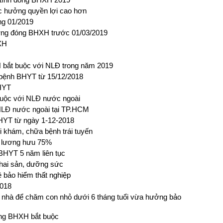
c hưởng quyền lợi cao hơn
ng 01/2019
ương đóng BHXH trước 01/03/2019
XH
bắt buộc với NLĐ trong năm 2019
 bệnh BHYT từ 15/12/2018
BHYT
buộc với NLĐ nước ngoài
NLĐ nước ngoài tại TP.HCM
BHYT từ ngày 1-12-2018
khám, chữa bệnh trái tuyến
 lương hưu 75%
BHYT 5 năm liên tục
thai sản, dưỡng sức
ề bảo hiểm thất nghiệp
2018
 nhà để chăm con nhỏ dưới 6 tháng tuổi vừa hưởng bảo
óng BHXH bắt buộc