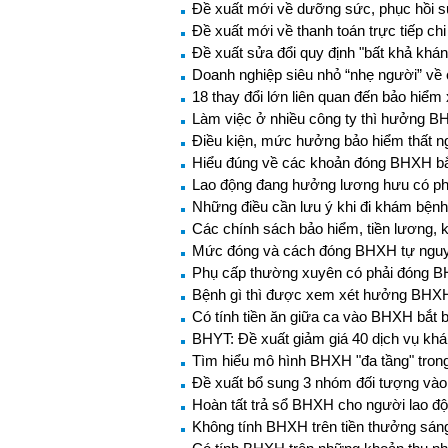
Đề xuất mới về dưỡng sức, phục hồi s
Đề xuất mới về thanh toán trực tiếp ch
Đề xuất sửa đổi quy định "bất khả khán
Doanh nghiệp siêu nhỏ “nhẹ người” về 
18 thay đổi lớn liên quan đến bảo hiểm 
Làm việc ở nhiều công ty thì hưởng B
Điều kiện, mức hưởng bảo hiểm thất n
Hiểu đúng về các khoản đóng BHXH b
Lao động đang hưởng lương hưu có p
Những điều cần lưu ý khi đi khám bện
Các chính sách bảo hiểm, tiền lương, k
Mức đóng và cách đóng BHXH tự ngu
Phụ cấp thường xuyên có phải đóng 
Bệnh gì thì được xem xét hưởng BHXH
Có tính tiền ăn giữa ca vào BHXH bắt 
BHYT: Đề xuất giảm giá 40 dịch vụ kh
Tìm hiểu mô hình BHXH "đa tầng" trong 
Đề xuất bổ sung 3 nhóm đối tượng và
Hoàn tất trả sổ BHXH cho người lao đ
Không tính BHXH trên tiền thưởng sán