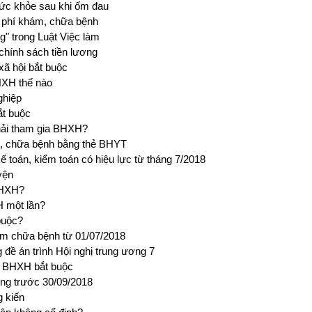
ức khỏe sau khi ốm đau
i phí khám, chữa bệnh
g" trong Luật Việc làm
chính sách tiền lương
xã hội bắt buộc
HXH thế nào
ghiệp
ắt buộc
hải tham gia BHXH?
h, chữa bệnh bằng thẻ BHYT
ế toán, kiểm toán có hiệu lực từ tháng 7/2018
yện
BHXH?
 một lần?
buộc?
ám chữa bệnh từ 01/07/2018
đề án trình Hội nghị trung ương 7
o BHXH bắt buộc
ộng trước 30/09/2018
g kiến