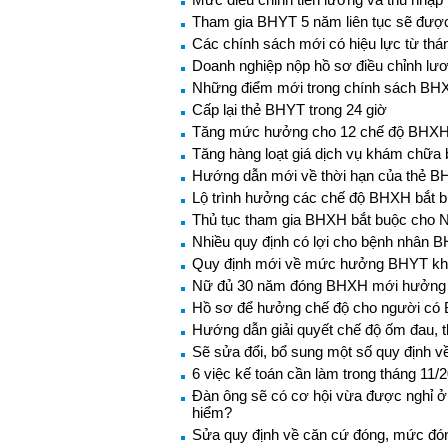
Tham gia BHYT 5 năm liên tục sẽ đượ
Các chính sách mới có hiệu lực từ thá
Doanh nghiệp nộp hồ sơ điều chỉnh l
Những điểm mới trong chính sách BH
Cấp lại thẻ BHYT trong 24 giờ
Tăng mức hưởng cho 12 chế độ BHXH 
Tăng hàng loạt giá dịch vụ khám chữa
Hướng dẫn mới về thời hạn của thẻ 
Lộ trình hưởng các chế độ BHXH bắt 
Thủ tục tham gia BHXH bắt buộc cho 
Nhiều quy định có lợi cho bệnh nhân 
Quy định mới về mức hưởng BHYT khi 
Nữ đủ 30 năm đóng BHXH mới hưởng
Hồ sơ để hưởng chế độ cho người có 
Hướng dẫn giải quyết chế độ ốm đau, 
Sẽ sửa đổi, bổ sung một số quy định v
6 việc kế toán cần làm trong tháng 11/
Đàn ông sẽ có cơ hội vừa được nghỉ ở
hiểm?
Sửa quy định về căn cứ đóng, mức đ