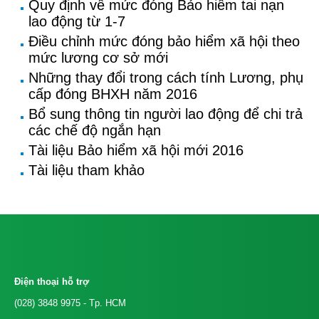
Quy định về mức đóng Bảo hiểm tai nạn
lao động từ 1-7
Điều chỉnh mức đóng bảo hiểm xã hội theo
mức lương cơ sở mới
Những thay đổi trong cách tính Lương, phụ
cấp đóng BHXH năm 2016
Bổ sung thông tin người lao động để chi trả
các chế độ ngắn hạn
Tài liệu Bảo hiểm xã hội mới 2016
Tài liệu tham khảo
Điện thoại hỗ trợ
(028) 3848 9975
- Tp. HCM