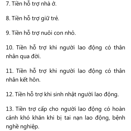
7. Tiền hỗ trợ nhà ở.
8. Tiền hỗ trợ giữ trẻ.
9. Tiền hỗ trợ nuôi con nhỏ.
10. Tiền hỗ trợ khi người lao động có thân
nhân qua đời.
11. Tiền hỗ trợ khi người lao động có thân
nhân kết hôn.
12. Tiền hỗ trợ khi sinh nhật người lao động.
13. Tiền trợ cấp cho người lao động có hoàn
cảnh khó khăn khi bị tai nạn lao động, bệnh
nghề nghiệp.