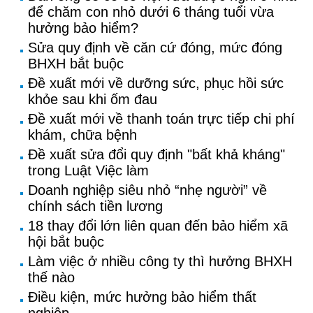
để chăm con nhỏ dưới 6 tháng tuổi vừa
hưởng bảo hiểm?
Sửa quy định về căn cứ đóng, mức đóng
BHXH bắt buộc
Đề xuất mới về dưỡng sức, phục hồi sức
khỏe sau khi ốm đau
Đề xuất mới về thanh toán trực tiếp chi phí
khám, chữa bệnh
Đề xuất sửa đổi quy định "bất khả kháng"
trong Luật Việc làm
Doanh nghiệp siêu nhỏ “nhẹ người” về
chính sách tiền lương
18 thay đổi lớn liên quan đến bảo hiểm xã
hội bắt buộc
Làm việc ở nhiều công ty thì hưởng BHXH
thế nào
Điều kiện, mức hưởng bảo hiểm thất