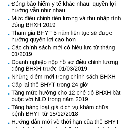
Đóng bảo hiểm y tế khác nhau, quyền lợi
hưởng vẫn như nhau
Mức điều chỉnh tiền lương và thu nhập tính
đóng BHXH 2019
Tham gia BHYT 5 năm liên tục sẽ được
hưởng quyền lợi cao hơn
Các chính sách mới có hiệu lực từ tháng
01/2019
Doanh nghiệp nộp hồ sơ điều chỉnh lương
đóng BHXH trước 01/03/2019
Những điểm mới trong chính sách BHXH
Cấp lại thẻ BHYT trong 24 giờ
Tăng mức hưởng cho 12 chế độ BHXH bắt
buộc với NLĐ trong năm 2019
Tăng hàng loạt giá dịch vụ khám chữa
bệnh BHYT từ 15/12/2018
Hướng dẫn mới về thời hạn của thẻ BHYT