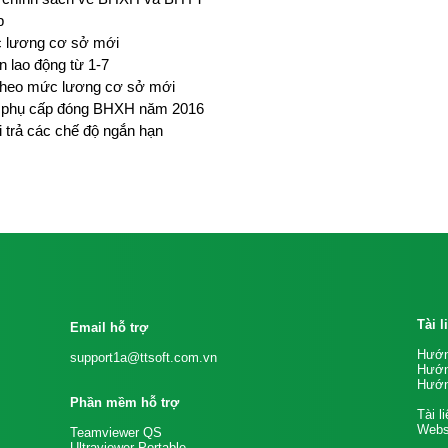
p
 lương cơ sở mới
 lao động từ 1-7
 theo mức lương cơ sở mới
g, phụ cấp đóng BHXH năm 2016
i trả các chế độ ngắn hạn
Tài 
Email hỗ trợ
Hướn
support1a@ttsoft.com.vn
Hướn
Hướn
Phần mềm hỗ trợ
Tài l
Websi
Teamviewer QS
Ultraviewer Portable