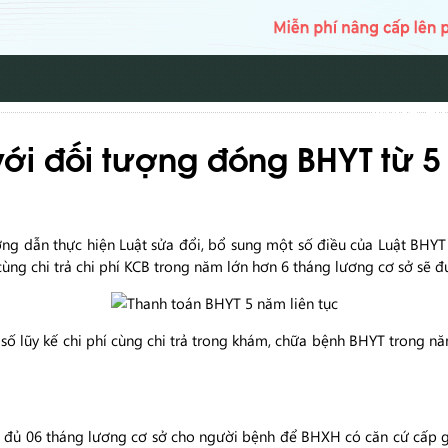
TRANG CH
ới đối tượng đóng BHYT từ 5
g dẫn thực hiện Luật sửa đổi, bổ sung một số điều của Luật BHYT 
n cùng chi trả chi phí KCB trong năm lớn hơn 6 tháng lương cơ sở s
số lũy kế chi phí cùng chi trả trong khám, chữa bệnh BHYT trong nă
 đủ 06 tháng lương cơ sở cho người bệnh để BHXH có căn cứ cấp gi