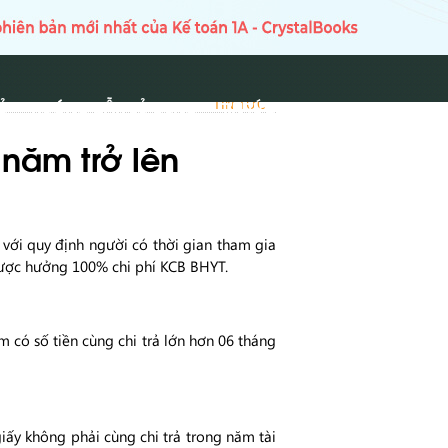
Ủ
HƯỚNG DẪN SỬ DỤNG
TIN TỨC
TIN TỨC
 năm trở lên
với quy định người có thời gian tham gia
ẽ được hưởng 100% chi phí KCB BHYT.
m có số tiền cùng chi trả lớn hơn 06 tháng
ấy không phải cùng chi trả trong năm tài