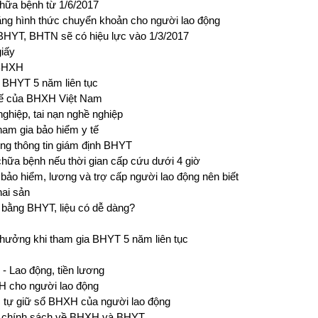
hữa bệnh từ 1/6/2017
ng hình thức chuyển khoản cho người lao động
HYT, BHTN sẽ có hiệu lực vào 1/3/2017
giấy
 BHXH
 BHYT 5 năm liên tục
 tế của BHXH Việt Nam
nghiệp, tai nạn nghề nghiệp
ham gia bảo hiểm y tế
ống thông tin giám định BHYT
hữa bệnh nếu thời gian cấp cứu dưới 4 giờ
bảo hiểm, lương và trợ cấp người lao động nên biết
hai sản
 bằng BHYT, liệu có dễ dàng?
hưởng khi tham gia BHYT 5 năm liên tục
 - Lao động, tiền lương
XH cho người lao động
 tự giữ sổ BHXH của người lao động
ác chính sách về BHXH và BHYT