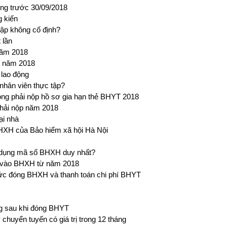
ộng trước 30/09/2018
g kiến
ập không cố định?
 lần
năm 2018
g năm 2018
lao động
hân viên thực tập?
ng phải nộp hồ sơ gia hạn thẻ BHYT 2018
phải nộp năm 2018
ại nhà
BHXH của Bảo hiểm xã hội Hà Nội
ử dụng mã số BHXH duy nhất?
h vào BHXH từ năm 2018
c đóng BHXH và thanh toán chi phí BHYT
ng sau khi đóng BHYT
uyển tuyến có giá trị trong 12 tháng