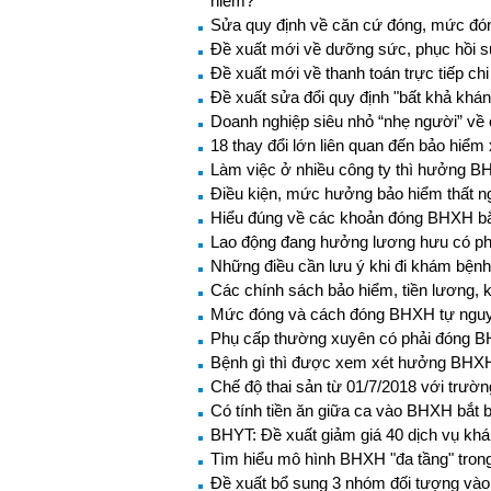
hiểm?
Sửa quy định về căn cứ đóng, mức đ
Đề xuất mới về dưỡng sức, phục hồi s
Đề xuất mới về thanh toán trực tiếp ch
Đề xuất sửa đổi quy định "bất khả khán
Doanh nghiệp siêu nhỏ “nhẹ người” về 
18 thay đổi lớn liên quan đến bảo hiểm 
Làm việc ở nhiều công ty thì hưởng B
Điều kiện, mức hưởng bảo hiểm thất n
Hiểu đúng về các khoản đóng BHXH b
Lao động đang hưởng lương hưu có p
Những điều cần lưu ý khi đi khám bện
Các chính sách bảo hiểm, tiền lương, k
Mức đóng và cách đóng BHXH tự ngu
Phụ cấp thường xuyên có phải đóng 
Bệnh gì thì được xem xét hưởng BHXH
Chế độ thai sản từ 01/7/2018 với trư
Có tính tiền ăn giữa ca vào BHXH bắt 
BHYT: Đề xuất giảm giá 40 dịch vụ kh
Tìm hiểu mô hình BHXH "đa tầng" trong 
Đề xuất bổ sung 3 nhóm đối tượng và