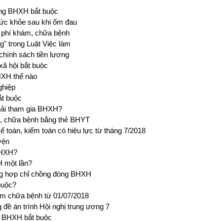
óng BHXH bắt buộc
ức khỏe sau khi ốm đau
i phí khám, chữa bệnh
g" trong Luật Việc làm
chính sách tiền lương
xã hội bắt buộc
HXH thế nào
ghiệp
ắt buộc
hải tham gia BHXH?
h, chữa bệnh bằng thẻ BHYT
ế toán, kiểm toán có hiệu lực từ tháng 7/2018
yện
BHXH?
 một lần?
ờng hợp chỉ chồng đóng BHXH
buộc?
ám chữa bệnh từ 01/07/2018
đề án trình Hội nghị trung ương 7
o BHXH bắt buộc