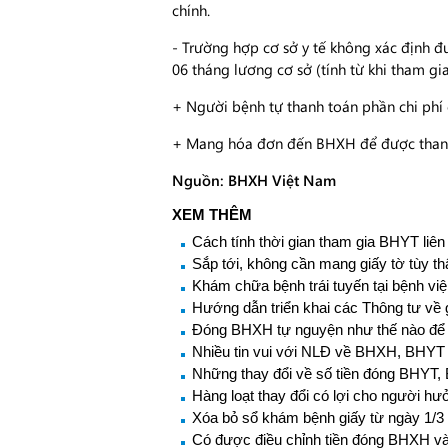
chính.
- Trường hợp cơ sở y tế không xác định đ
06 tháng lương cơ sở (tính từ khi tham gia
+ Người bệnh tự thanh toán phần chi phí c
+ Mang hóa đơn đến BHXH để được thanh to
Nguồn: BHXH Việt Nam
XEM THÊM
Cách tính thời gian tham gia BHYT liên
Sắp tới, không cần mang giấy tờ tùy 
Khám chữa bệnh trái tuyến tại bệnh việ
Hướng dẫn triển khai các Thông tư về 
Đóng BHXH tự nguyện như thế nào để
Nhiều tin vui với NLĐ về BHXH, BHYT 
Những thay đổi về số tiền đóng BHYT,
Hàng loạt thay đổi có lợi cho người 
Xóa bỏ sổ khám bệnh giấy từ ngày 1/3
Có được điều chỉnh tiền đóng BHXH và 