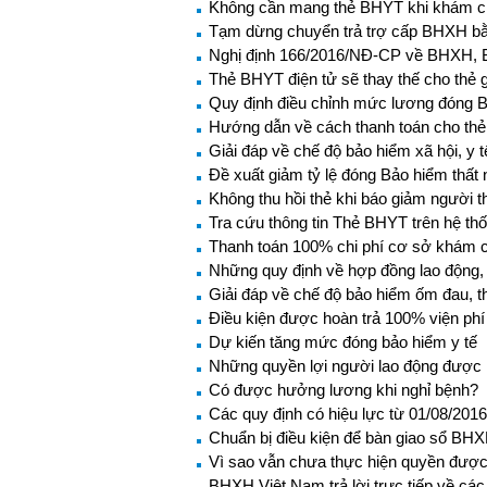
Không cần mang thẻ BHYT khi khám c
Tạm dừng chuyển trả trợ cấp BHXH bằ
Nghị định 166/2016/NĐ-CP về BHXH, B
Thẻ BHYT điện tử sẽ thay thế cho thẻ 
Quy định điều chỉnh mức lương đóng
Hướng dẫn về cách thanh toán cho thẻ
Giải đáp về chế độ bảo hiểm xã hội, y
Đề xuất giảm tỷ lệ đóng Bảo hiểm thất 
Không thu hồi thẻ khi báo giảm người t
Tra cứu thông tin Thẻ BHYT trên hệ th
Thanh toán 100% chi phí cơ sở khám c
Những quy định về hợp đồng lao động, 
Giải đáp về chế độ bảo hiểm ốm đau, t
Điều kiện được hoàn trả 100% viện phí
Dự kiến tăng mức đóng bảo hiểm y tế
Những quyền lợi người lao động được 
Có được hưởng lương khi nghỉ bệnh?
Các quy định có hiệu lực từ 01/08/2016
Chuẩn bị điều kiện để bàn giao sổ BH
Vì sao vẫn chưa thực hiện quyền được
BHXH Việt Nam trả lời trực tiếp về c