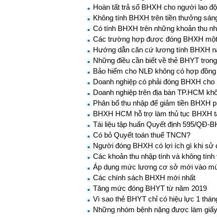
Hoàn tất trả sổ BHXH cho người lao đ
Không tính BHXH trên tiền thưởng sán
Có tính BHXH trên những khoản thu nh
Các trường hợp được đóng BHXH một
Hướng dẫn căn cứ lương tính BHXH 
Những điều cần biết về thẻ BHYT tron
Bảo hiểm cho NLĐ không có hợp đồng 
Doanh nghiệp có phải đóng BHXH cho n
Doanh nghiệp trên địa bàn TP.HCM khô
Phân bổ thu nhập để giảm tiền BHXH 
BHXH HCM hỗ trợ làm thủ tục BHXH t
Tài liệu tập huấn Quyết định 595/QĐ-
Có bỏ Quyết toán thuế TNCN?
Người đóng BHXH có lợi ích gì khi s
Các khoản thu nhập tính và không tín
Áp dụng mức lương cơ sở mới vào mứ
Các chính sách BHXH mới nhất
Tăng mức đóng BHYT từ năm 2019
Vì sao thẻ BHYT chỉ có hiệu lực 1 thá
Những nhóm bệnh nặng được làm giấy ch