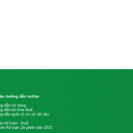
liệu hướng dẫn online
g dẫn sử dụng
g dẫn kê khai thuế
g dẫn quản lý cơ sở dữ liệu
iệu kế toán - thuế
te Kế toán 1A phiên bản 2015