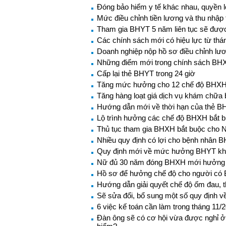
Đóng bảo hiểm y tế khác nhau, quyền 
Mức điều chỉnh tiền lương và thu nhậ
Tham gia BHYT 5 năm liên tục sẽ đượ
Các chính sách mới có hiệu lực từ thá
Doanh nghiệp nộp hồ sơ điều chỉnh l
Những điểm mới trong chính sách BH
Cấp lại thẻ BHYT trong 24 giờ
Tăng mức hưởng cho 12 chế độ BHXH 
Tăng hàng loạt giá dịch vụ khám chữa
Hướng dẫn mới về thời hạn của thẻ 
Lộ trình hưởng các chế độ BHXH bắt 
Thủ tục tham gia BHXH bắt buộc cho 
Nhiều quy định có lợi cho bệnh nhân 
Quy định mới về mức hưởng BHYT khi 
Nữ đủ 30 năm đóng BHXH mới hưởng
Hồ sơ để hưởng chế độ cho người có 
Hướng dẫn giải quyết chế độ ốm đau, 
Sẽ sửa đổi, bổ sung một số quy định v
6 việc kế toán cần làm trong tháng 11/
Đàn ông sẽ có cơ hội vừa được nghỉ ở