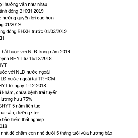
lợi hưởng vẫn như nhau
p tính đóng BHXH 2019
c hưởng quyền lợi cao hơn
ng 01/2019
ương đóng BHXH trước 01/03/2019
XH
bắt buộc với NLĐ trong năm 2019
 bệnh BHYT từ 15/12/2018
BHYT
buộc với NLĐ nước ngoài
NLĐ nước ngoài tại TP.HCM
BHYT từ ngày 1-12-2018
khám, chữa bệnh trái tuyến
 lương hưu 75%
BHYT 5 năm liên tục
thai sản, dưỡng sức
ề bảo hiểm thất nghiệp
2018
 nhà để chăm con nhỏ dưới 6 tháng tuổi vừa hưởng bảo