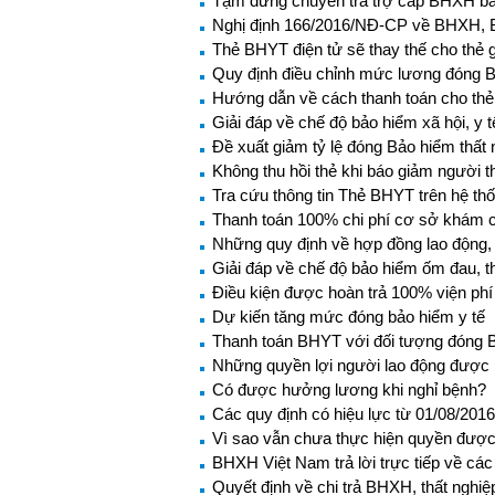
Tạm dừng chuyển trả trợ cấp BHXH bằ
Nghị định 166/2016/NĐ-CP về BHXH, B
Thẻ BHYT điện tử sẽ thay thế cho thẻ 
Quy định điều chỉnh mức lương đóng
Hướng dẫn về cách thanh toán cho thẻ
Giải đáp về chế độ bảo hiểm xã hội, y
Đề xuất giảm tỷ lệ đóng Bảo hiểm thất 
Không thu hồi thẻ khi báo giảm người t
Tra cứu thông tin Thẻ BHYT trên hệ th
Thanh toán 100% chi phí cơ sở khám c
Những quy định về hợp đồng lao động, 
Giải đáp về chế độ bảo hiểm ốm đau, t
Điều kiện được hoàn trả 100% viện phí
Dự kiến tăng mức đóng bảo hiểm y tế
Thanh toán BHYT với đối tượng đóng B
Những quyền lợi người lao động được 
Có được hưởng lương khi nghỉ bệnh?
Các quy định có hiệu lực từ 01/08/2016
Vì sao vẫn chưa thực hiện quyền được
BHXH Việt Nam trả lời trực tiếp về c
Quyết định về chi trả BHXH, thất nghiệ