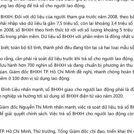
ụng lao động để trả sổ cho người lao động.
 BHXH: Đối với dữ liệu của người tham gia trước năm 2008, theo b
ải nhập vào dữ liệu là gần 7,5 triệu sổ, còn lại khoảng 3,4 triệu s
 2008, sổ BHXH theo hình thức tờ rời với số lượng khoảng 5 triệu s
đủ trong phần mềm. Dữ liệu sổ BHXH với phần mềm là đồng nhất và 
iết, toàn bộ 63 tỉnh, thành phố đều đang tồn tại cả hai loại mẫu sổ
 cho rằng, cần phải rà soát dữ liệu trước khi trả sổ cho người lao đ
lưu hành hơn 700 nghìn sổ BHXH và đang chuẩn bị phương án thu hồi 
i gian. Giám đốc BHXH TP. Hồ Chí Minh đề nghị, nhanh chóng hoàn 
mềm ở 100 đơn vị sử dụng lao động.
ình Liệu nhấn mạnh, sổ BHXH giao cho người lao động phải là đầy 
nh nghiệp và hướng tới sử dụng sổ BHXH điện tử vào năm 2020.
 Giám đốc Nguyễn Thị Minh nhấn mạnh, việc rà soát dữ liệu, trả sổ 
ể giải quyết chính sách. Việc trả sổ BHXH cho người lao động c
 Hồ Chí Minh, Thứ trưởng, Tổng Giám đốc chỉ đạo, triển khai 