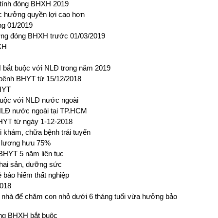
p tính đóng BHXH 2019
c hưởng quyền lợi cao hơn
ng 01/2019
ương đóng BHXH trước 01/03/2019
XH
bắt buộc với NLĐ trong năm 2019
 bệnh BHYT từ 15/12/2018
BHYT
buộc với NLĐ nước ngoài
NLĐ nước ngoài tại TP.HCM
BHYT từ ngày 1-12-2018
khám, chữa bệnh trái tuyến
 lương hưu 75%
BHYT 5 năm liên tục
thai sản, dưỡng sức
ề bảo hiểm thất nghiệp
2018
 nhà để chăm con nhỏ dưới 6 tháng tuổi vừa hưởng bảo
óng BHXH bắt buộc