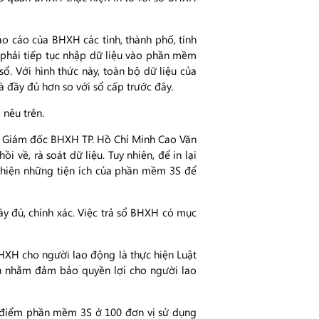
áo cáo của BHXH các tỉnh, thành phố, tính
ổ phải tiếp tục nhập dữ liệu vào phần mềm
ổ. Với hình thức này, toàn bộ dữ liệu của
đầy đủ hơn so với sổ cấp trước đây.
 nêu trên.
ộng. Giám đốc BHXH TP. Hồ Chí Minh Cao Văn
về, rà soát dữ liệu. Tuy nhiên, để in lại
thiện những tiện ích của phần mềm 3S để
đủ, chính xác. Việc trả sổ BHXH có mục
BHXH cho người lao động là thực hiện Luật
òn nhằm đảm bảo quyền lợi cho người lao
thí điểm phần mềm 3S ở 100 đơn vị sử dụng