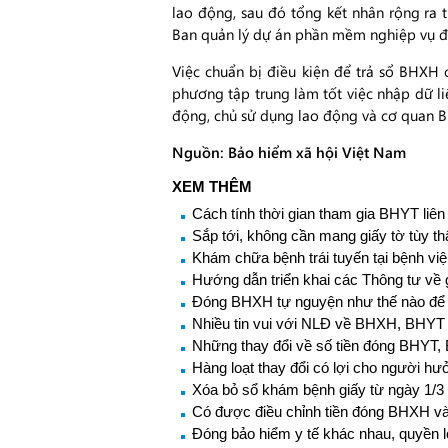
lao động, sau đó tổng kết nhân rộng ra t
Ban quản lý dự án phần mềm nghiệp vụ đ
Việc chuẩn bị điều kiện để trả sổ BHXH c
phương tập trung làm tốt việc nhập dữ 
động, chủ sử dụng lao động và cơ quan BHX
Nguồn: Bảo hiểm xã hội Việt Nam
XEM THÊM
Cách tính thời gian tham gia BHYT liên
Sắp tới, không cần mang giấy tờ tùy 
Khám chữa bệnh trái tuyến tại bệnh việ
Hướng dẫn triển khai các Thông tư về 
Đóng BHXH tự nguyện như thế nào để
Nhiều tin vui với NLĐ về BHXH, BHYT 
Những thay đổi về số tiền đóng BHYT,
Hàng loạt thay đổi có lợi cho người 
Xóa bỏ sổ khám bệnh giấy từ ngày 1/3
Có được điều chỉnh tiền đóng BHXH và 
Đóng bảo hiểm y tế khác nhau, quyền 