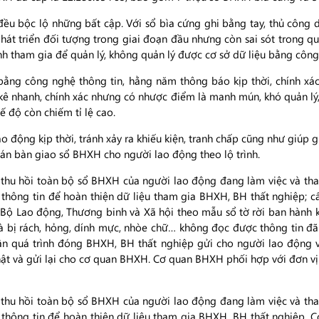
y đều bộc lộ những bất cập. Với sổ bìa cứng ghi bằng tay, thủ công 
 triển đối tượng trong giai đoạn đầu nhưng còn sai sót trong quá tr
̀nh tham gia để quản lý, không quản lý được cơ sở dữ liệu bằng côn
 bằng công nghệ thông tin, hằng năm thông báo kịp thời, chính xá
 nhanh, chính xác nhưng có nhược điểm là manh mún, khó quản lý, dễ
́ độ còn chiếm tỉ lệ cao.
g kịp thời, tránh xảy ra khiếu kiện, tranh chấp cũng như giúp gia
́n bàn giao sổ BHXH cho người lao động theo lộ trình.
 thu hồi toàn bộ sổ BHXH của người lao động đang làm việc và tha
 thông tin để hoàn thiện dữ liệu tham gia BHXH, BH thất nghiệp; 
 Bộ Lao động, Thương binh và Xã hội theo mẫu sổ tờ rời ban hàn
 bị rách, hỏng, dính mực, nhòe chữ… không đọc được thông tin đã g
n quá trình đóng BHXH, BH thất nghiệp gửi cho người lao động 
ật và gửi lại cho cơ quan BHXH. Cơ quan BHXH phối hợp với đơn vị
 thu hồi toàn bộ sổ BHXH của người lao động đang làm việc và tha
g thông tin để hoàn thiện dữ liệu tham gia BHXH, BH thất nghiệp. 