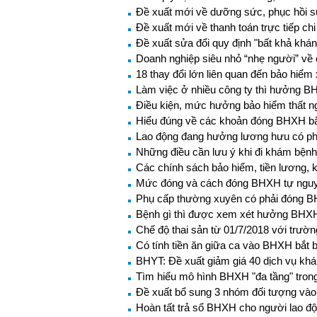
Đề xuất mới về dưỡng sức, phục hồi s
Đề xuất mới về thanh toán trực tiếp ch
Đề xuất sửa đổi quy định "bất khả khán
Doanh nghiệp siêu nhỏ “nhẹ người” về 
18 thay đổi lớn liên quan đến bảo hiểm 
Làm việc ở nhiều công ty thì hưởng B
Điều kiện, mức hưởng bảo hiểm thất n
Hiểu đúng về các khoản đóng BHXH b
Lao động đang hưởng lương hưu có p
Những điều cần lưu ý khi đi khám bện
Các chính sách bảo hiểm, tiền lương, k
Mức đóng và cách đóng BHXH tự ngu
Phụ cấp thường xuyên có phải đóng 
Bệnh gì thì được xem xét hưởng BHXH
Chế độ thai sản từ 01/7/2018 với trư
Có tính tiền ăn giữa ca vào BHXH bắt 
BHYT: Đề xuất giảm giá 40 dịch vụ kh
Tìm hiểu mô hình BHXH "đa tầng" trong 
Đề xuất bổ sung 3 nhóm đối tượng và
Hoàn tất trả sổ BHXH cho người lao đ