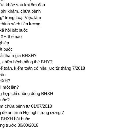
ức khỏe sau khi ốm đau
i phí khám, chữa bệnh
g" trong Luật Việc làm
chính sách tiền lương
xã hội bắt buộc
HXH thế nào
ghiệp
ắt buộc
hải tham gia BHXH?
h, chữa bệnh bằng thẻ BHYT
ế toán, kiểm toán có hiệu lực từ tháng 7/2018
yện
BHXH?
 một lần?
ờng hợp chỉ chồng đóng BHXH
buộc?
ám chữa bệnh từ 01/07/2018
đề án trình Hội nghị trung ương 7
o BHXH bắt buộc
ộng trước 30/09/2018