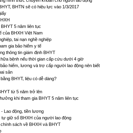
ng hình thức chuyển khoản cho người lao động
HYT, BHTN sẽ có hiệu lực vào 1/3/2017
giấy
 BHXH
 BHYT 5 năm liên tục
 tế của BHXH Việt Nam
nghiệp, tai nạn nghề nghiệp
ham gia bảo hiểm y tế
ống thông tin giám định BHYT
hữa bệnh nếu thời gian cấp cứu dưới 4 giờ
bảo hiểm, lương và trợ cấp người lao động nên biết
hai sản
 bằng BHYT, liệu có dễ dàng?
HYT từ 5 năm trở lên
hưởng khi tham gia BHYT 5 năm liên tục
 - Lao động, tiền lương
 tự giữ sổ BHXH của người lao động
ác chính sách về BHXH và BHYT
p