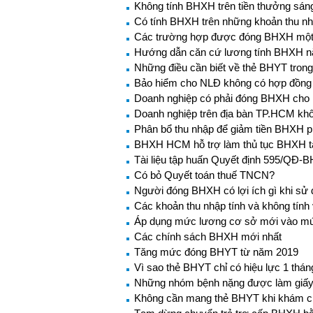
Không tính BHXH trên tiền thưởng sán
Có tính BHXH trên những khoản thu nh
Các trường hợp được đóng BHXH một
Hướng dẫn căn cứ lương tính BHXH 
Những điều cần biết về thẻ BHYT tron
Bảo hiểm cho NLĐ không có hợp đồng 
Doanh nghiệp có phải đóng BHXH cho n
Doanh nghiệp trên địa bàn TP.HCM khô
Phân bổ thu nhập để giảm tiền BHXH 
BHXH HCM hỗ trợ làm thủ tục BHXH t
Tài liệu tập huấn Quyết định 595/QĐ-
Có bỏ Quyết toán thuế TNCN?
Người đóng BHXH có lợi ích gì khi s
Các khoản thu nhập tính và không tín
Áp dụng mức lương cơ sở mới vào mứ
Các chính sách BHXH mới nhất
Tăng mức đóng BHYT từ năm 2019
Vì sao thẻ BHYT chỉ có hiệu lực 1 thá
Những nhóm bệnh nặng được làm giấy ch
Không cần mang thẻ BHYT khi khám c