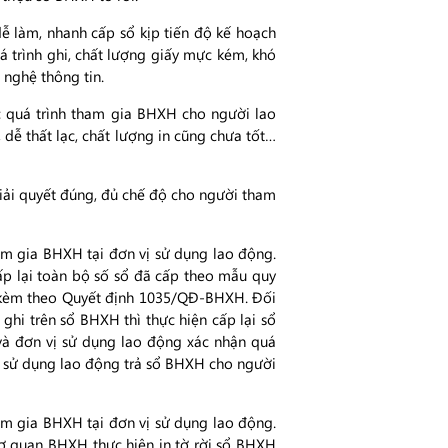
dễ làm, nhanh cấp sổ kịp tiến độ kế hoạch
ình ghi, chất lượng giấy mực kém, khó
g nghệ thông tin.
c quá trình tham gia BHXH cho người lao
 thất lạc, chất lượng in cũng chưa tốt…
̉i quyết đúng, đủ chế độ cho người tham
m gia BHXH tại đơn vị sử dụng lao động.
cấp lại toàn bộ số sổ đã cấp theo mẫu quy
h kèm theo Quyết định 1035/QĐ-BHXH. Đối
hi trên sổ BHXH thì thực hiện cấp lại sổ
và đơn vị sử dụng lao động xác nhận quá
 sử dụng lao động trả sổ BHXH cho người
m gia BHXH tại đơn vị sử dụng lao động.
Cơ quan BHXH thực hiện in tờ rời sổ BHXH