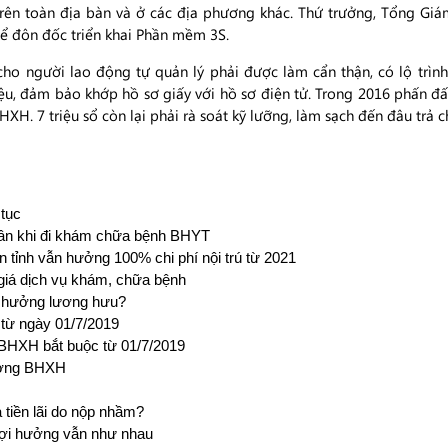
rên toàn địa bàn và ở các địa phương khác. Thứ trưởng, Tổng Gi
ể đôn đốc triển khai Phần mềm 3S.
ho người lao động tự quản lý phải được làm cẩn thận, có lộ trì
liệu, đảm bảo khớp hồ sơ giấy với hồ sơ điện tử. Trong 2016 phấn
H. 7 triệu sổ còn lại phải rà soát kỹ lưỡng, làm sạch đến đâu trả 
 tục
thân khi đi khám chữa bệnh BHYT
n tỉnh vẫn hưởng 100% chi phí nội trú từ 2021
giá dịch vụ khám, chữa bệnh
 hưởng lương hưu?
từ ngày 01/7/2019
 BHXH bắt buộc từ 01/7/2019
hưởng BHXH
tiền lãi do nộp nhầm?
lợi hưởng vẫn như nhau