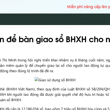
TRANG CH
ện để bàn giao sổ BHXH cho 
Thị Minh trong hội nghị triển khai nhiệm vụ 6 tháng cuối năm, n
hần mềm quản lý để chuyển giao lại sổ cho người lao động tự quả
ộng theo đúng lộ trình đã đề ra.
̉ thẻ (BHXH Việt Nam), theo quy định của Luật BHXH số 58/204/Q
XH khi người lao động đã được giải quyết chế độ hưu trí hoặc tử 
quản sổ BHXH.
đã cấp là 12.186.034 sổ, bao gồm 7 triệu sổ BHXH bìa cứng và 5 tri