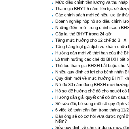
Mức điều chỉnh tiền lương và thu nhậ
Tham gia BHYT 5 năm liên tục sẽ đượ
Các chính sách mới có hiệu lực từ thá
Doanh nghiệp nộp hồ sơ điều chỉnh l
Những điểm mới trong chính sách BH
Cấp lại thẻ BHYT trong 24 giờ
Tăng mức hưởng cho 12 chế độ BHXH 
Tăng hàng loạt giá dịch vụ khám chữa
Hướng dẫn mới về thời hạn của thẻ 
Lộ trình hưởng các chế độ BHXH bắt 
Thủ tục tham gia BHXH bắt buộc cho 
Nhiều quy định có lợi cho bệnh nhân 
Quy định mới về mức hưởng BHYT khi 
Nữ đủ 30 năm đóng BHXH mới hưởng
Hồ sơ để hưởng chế độ cho người có 
Hướng dẫn giải quyết chế độ ốm đau, 
Sẽ sửa đổi, bổ sung một số quy định v
6 việc kế toán cần làm trong tháng 11/
Đàn ông sẽ có cơ hội vừa được nghỉ ở
hiểm?
Sửa quy định về căn cứ đóng, mức đ