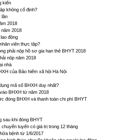
g kiến
ập không cố định?
 lần
năm 2018
g năm 2018
lao động
hân viên thực tập?
ng phải nộp hồ sơ gia hạn thẻ BHYT 2018
phải nộp năm 2018
ại nhà
BHXH của Bảo hiểm xã hội Hà Nội
ử dụng mã số BHXH duy nhất?
h vào BHXH từ năm 2018
c đóng BHXH và thanh toán chi phí BHYT
ng sau khi đóng BHYT
uyển tuyến có giá trị trong 12 tháng
hữa bệnh từ 1/6/2017