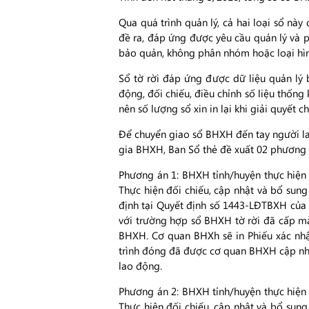
Qua quá trình quản lý, cả hai loại sổ nà
đề ra, đáp ứng được yêu cầu quản lý và phát
bảo quản, không phân nhóm hoặc loại hi
Sổ tờ rời đáp ứng được dữ liệu quản lý
động, đối chiếu, điều chỉnh số liệu thống kê
nên số lượng sổ xin in lại khi giải quyết chê
Để chuyển giao sổ BHXH đến tay người lao độn
gia BHXH, Ban Sổ thẻ đề xuất 02 phương a
Phương án 1: BHXH tỉnh/huyện thực hiện
Thực hiện đối chiếu, cập nhật và bổ sung
định tại Quyết định số 1443-LĐTBXH của
với trường hợp sổ BHXH tờ rời đã cấp mà
BHXH. Cơ quan BHXh sẽ in Phiếu xác nhậ
trình đóng đã được cơ quan BHXH cập nh
lao động.
Phương án 2: BHXH tỉnh/huyện thực hiện
Thực hiện đối chiếu, cập nhật và bổ sun