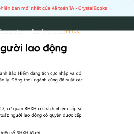
Ủ
HƯỚNG DẪN SỬ DỤNG
TIN TỨC
TIN TỨC
người lao động
gành Bảo Hiểm đang tích cực nhập và đối
n lý. Đồng thời, ngành cũng đề xuất các
H13, cơ quan BHXH có trách nhiệm cấp sổ
tuất; người lao động có quyền được cấp,
ệu sổ BHXH tờ rời.