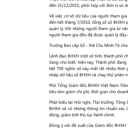
đến 31/12/2015, phối hợp với đơn vị sử d
Về việc cơ sở dữ liệu của người tham gia
đến hết tháng 7/2010, tổng số sổ BHXH ph
quản lý. Với những người tham gia từ năm
người tham gia đều đã được quản lý đầy 
Trưởng Ban cấp Sổ - thẻ Chu Minh Tộ cho b
Lãnh đạo BHXH một số tỉnh, thành phố
Sang cho biết, hiện nay, Thành phố đang 
hết 700 nghìn sổ này mất rất nhiều thờ
nhập dữ liệu sổ BHXH và chạy thử phần 
Phó Tổng Giám đốc BHXH Việt Nam Trần Đ
tiêu làm giảm chi phí, thời gian cho doa
Phát biểu tại Hội nghị, Thứ trưởng, Tổng
BHXH và có những thông tin chuẩn xác đ
động, giảm bớt thủ tục hành chính.
Đồng ý với đề xuất của Giám đốc BHXH TP.