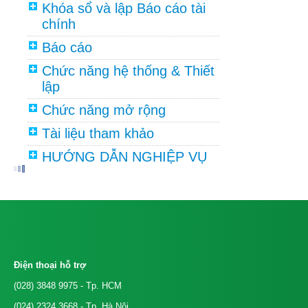
Khóa sổ và lập Báo cáo tài
chính
Báo cáo
Chức năng hệ thống & Thiết
lập
Chức năng mở rộng
Tài liệu tham khảo
HƯỚNG DẪN NGHIỆP VỤ
Điện thoại hỗ trợ
(028) 3848 9975
- Tp. HCM
(024) 2324 3668
- Tp. Hà Nội