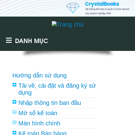
DANH MỤC
Hướng dẫn sử dụng
Tải về, cài đặt và đăng ký sử
dụng
Nhập thông tin ban đầu
Mở sổ kế toán
Màn hình chính
Kế toán Bán hàng