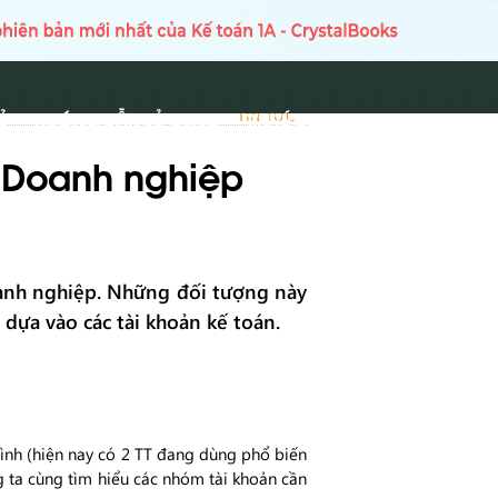
Ủ
HƯỚNG DẪN SỬ DỤNG
TIN TỨC
TIN TỨC
o Doanh nghiệp
doanh nghiệp. Những đối tượng này
 dựa vào các tài khoản kế toán.
ình (hiện nay có 2 TT đang dùng phổ biến
ng ta cùng tìm hiểu các nhóm tài khoản cần