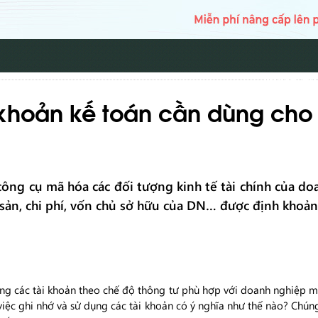
TRANG CH
 khoản kế toán cần dùng ch
công cụ mã hóa các đối tượng kinh tế tài chính của 
ài sản, chi phí, vốn chủ sở hữu của DN… được định khoản
g các tài khoản theo chế độ thông tư phù hợp với doanh nghiệp m
 việc ghi nhớ và sử dụng các tài khoản có ý nghĩa như thế nào? Chú