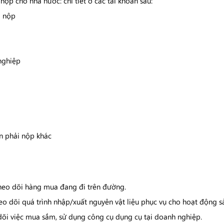
nộp cho nhà nước: chi tiết ở các tài khoản sau:
i nộp
nghiệp
ản phải nộp khác
heo dõi hàng mua đang đi trên đường.
theo dõi quá trình nhập/xuất nguyên vật liệu phục vụ cho hoạt động 
dõi việc mua sắm, sử dụng công cụ dụng cụ tại doanh nghiệp.