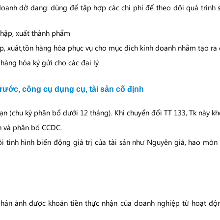
doanh dở dang: dùng để tập hợp các chi phí để theo dõi quá trình 
nhập, xuất thành phẩm
p, xuất,tồn hàng hóa phục vụ cho mục đích kinh doanh nhằm tạo ra 
hàng hóa ký gửi cho các đại lý.
trước, công cụ dụng cụ, tài sản cố định
hạn (chu kỳ phân bổ dưới 12 tháng). Khi chuyển đổi TT 133, Tk này k
ạn và phân bổ CCDC.
i tình hình biến động giá trị của tài sản như Nguyên giá, hao mòn lũ
hản ánh được khoản tiền thực nhận của doanh nghiệp từ hoạt độ